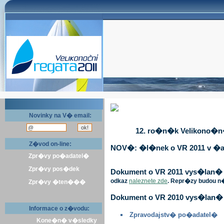
Novinky na V� email:
12. ro�n�k Velikono�n� 
Z�vod on-line:
NOV�: �l�nek o VR 2011 v �a
Zpr�vy po�adatel�
Zpr�vy pos�dek
Dokument o VR 2011 vys�lan� v 
odkaz
naleznete zde
. Repr�zy budou n
Zpr�vy �ten���
Dokument o VR 2010 vys�lan� 
Informace o z�vodu:
Zpravodajstv� po�adatel�
Kone�n� v�sledky