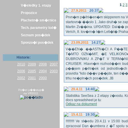
1
2
3
V�sledky 1. etapy
27.9.2011
20:37
Propozice
Prvn�m p�ihl�en�m skipperem na Veli
Plachetn� sm�rnice
startovn� ��slo 1. Jako druh� se z
Martin Zv��ina. UPDATED: Dal�� po�
Tech. parametry lod�
Verich, 8. tov�rn� t�m Leti�t� Praha 
Seznam pos�dek
Sponzo�i pos�dek
23.09.2011
14:27
V��EN� ��ASTN�CI A P��TEL
T�MTO OZN�MIT, �E VELIKON
Historie:
DUBROVNIKU A ZP�T V TERM�NU 
CRUISER. Hlavn�m rozhod��m bude o
2010
2009
2008
2007
p��jem p�ihl�ek od jednotliv�c
2006
2005
2004
2003
pravidla "kdo d��v p��jde, ten d�
2002
2001
2000
trhu ne�pln�ch pos�dek. JB
20.4.11
14:40
Po�et p��stup�
na VR2011:
Statistika SeeSea z 2.etapy z�vodu. K
docs spreadsheet je tu:
Odkaz na dokument
15.4.11
19:30
!!!!!!!!!! Ve st�edu 20.4.11 v 15:0
zpracoval Dan �umbera z �T spolu 