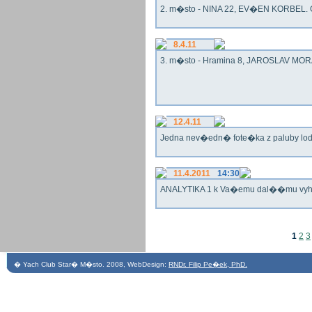
2. m�sto - NINA 22, EV�EN KORBEL. G
8.4.11
3. m�sto - Hramina 8, JAROSLAV MORA
12.4.11
Jedna nev�edn� fote�ka z paluby lo
11.4.2011
14:30
ANALYTIKA 1 k Va�emu dal��mu vy
1
2
3
� Yach Club Star� M�sto. 2008, WebDesign:
RNDr. Filip Pe�ek, PhD.