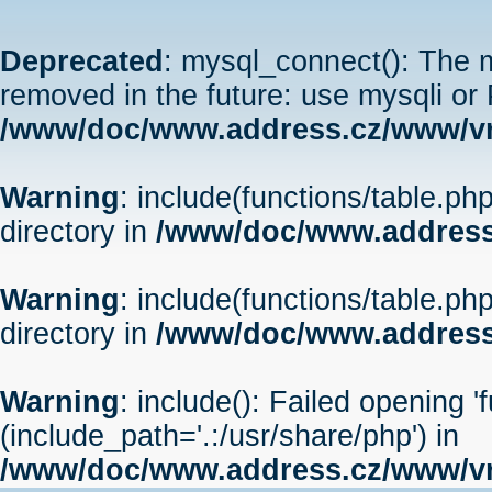
Deprecated
: mysql_connect(): The m
removed in the future: use mysqli or
/www/doc/www.address.cz/www/vr
Warning
: include(functions/table.php
directory in
/www/doc/www.address
Warning
: include(functions/table.php
directory in
/www/doc/www.address
Warning
: include(): Failed opening '
(include_path='.:/usr/share/php') in
/www/doc/www.address.cz/www/vr