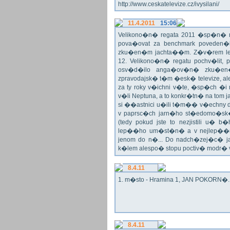
http://www.ceskatelevize.cz/ivysilani/
11.4.2011
15:06
Velikono�n� regata 2011 �sp�n� n
pova�ovat za benchmark poveden�
zku�en�m jachta��m. Z�v�rem le
12. Velikono�n� regatu pochv�lit, 
osv�d�ilo anga�ov�n� zku�en�c
zpravodajsk� t�m �esk� televize, a
za ty roky v�ichni v�te, �sp�ch �
v�li Neptuna, a to konkr�tn� na tom 
si ��astnici u�ili t�m�� v�echny dr
v paprsc�ch jarn�ho st�edomo�sk�ho
(tedy pokud jste to nezjistili u� 
lep��ho um�st�n� a v nejlep��
jenom do n�... Do nadch�zej�c� j
k�lem alespo� stopu poctiv� modr�
8.4.11
1. m�sto - Hramina 1, JAN POKORN�. G
8.4.11