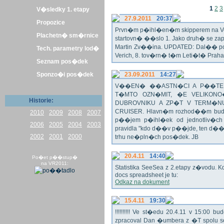
1
2
3
V�sledky 1. etapy
27.9.2011
20:37
Propozice
Prvn�m p�ihl�en�m skipperem na Veli
Plachetn� sm�rnice
startovn� ��slo 1. Jako druh� se z
Martin Zv��ina. UPDATED: Dal�� po�
Tech. parametry lod�
Verich, 8. tov�rn� t�m Leti�t� Praha 
Seznam pos�dek
Sponzo�i pos�dek
23.09.2011
14:27
V��EN� ��ASTN�CI A P��TEL
T�MTO OZN�MIT, �E VELIKON
Historie:
DUBROVNIKU A ZP�T V TERM�NU 
CRUISER. Hlavn�m rozhod��m bude o
2010
2009
2008
2007
p��jem p�ihl�ek od jednotliv�c
2006
2005
2004
2003
pravidla "kdo d��v p��jde, ten d�
2002
2001
2000
trhu ne�pln�ch pos�dek. JB
20.4.11
14:40
Po�et p��stup�
na VR2011:
Statistika SeeSea z 2.etapy z�vodu. K
docs spreadsheet je tu:
Odkaz na dokument
15.4.11
19:30
!!!!!!!!!! Ve st�edu 20.4.11 v 15:0
zpracoval Dan �umbera z �T spolu 