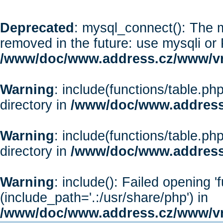
Deprecated
: mysql_connect(): The m
removed in the future: use mysqli or
/www/doc/www.address.cz/www/vr
Warning
: include(functions/table.php
directory in
/www/doc/www.address
Warning
: include(functions/table.php
directory in
/www/doc/www.address
Warning
: include(): Failed opening '
(include_path='.:/usr/share/php') in
/www/doc/www.address.cz/www/vr