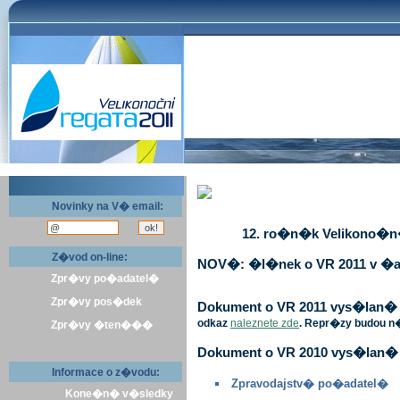
Novinky na V� email:
12. ro�n�k Velikono�n� 
Z�vod on-line:
NOV�: �l�nek o VR 2011 v �a
Zpr�vy po�adatel�
Zpr�vy pos�dek
Dokument o VR 2011 vys�lan� v 
odkaz
naleznete zde
. Repr�zy budou n
Zpr�vy �ten���
Dokument o VR 2010 vys�lan� 
Informace o z�vodu:
Zpravodajstv� po�adatel�
Kone�n� v�sledky