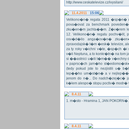
http://www.ceskatelevize.cz/ivysilani/
11.4.2011
15:06
Velikono�n� regata 2011 �sp�n� n
pova�ovat za benchmark poveden�
zku�en�m jachta��m. Z�v�rem le
12. Velikono�n� regatu pochv�lit, 
osv�d�ilo anga�ov�n� zku�en�c
zpravodajsk� t�m �esk� televize, a
za ty roky v�ichni v�te, �sp�ch �
v�li Neptuna, a to konkr�tn� na tom 
si ��astnici u�ili t�m�� v�echny dr
v paprsc�ch jarn�ho st�edomo�sk�ho
(tedy pokud jste to nezjistili u� 
lep��ho um�st�n� a v nejlep��
jenom do n�... Do nadch�zej�c� j
k�lem alespo� stopu poctiv� modr�
8.4.11
1. m�sto - Hramina 1, JAN POKORN�. G
8.4.11