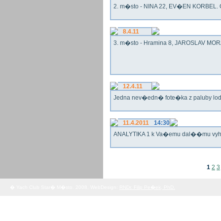
2. m�sto - NINA 22, EV�EN KORBEL. G
8.4.11
3. m�sto - Hramina 8, JAROSLAV MORA
12.4.11
Jedna nev�edn� fote�ka z paluby lo
11.4.2011
14:30
ANALYTIKA 1 k Va�emu dal��mu vy
1
2
3
� Yach Club Star� M�sto. 2008, WebDesign:
RNDr. Filip Pe�ek, PhD.