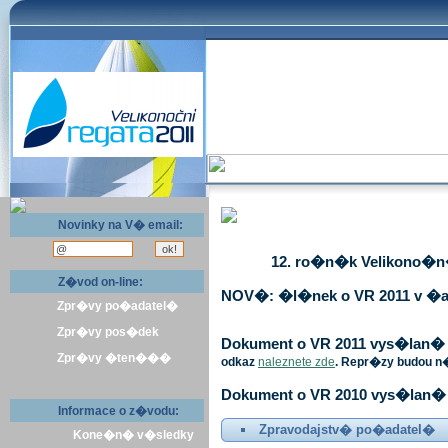
Novinky na V� email:
12. ro�n�k Velikono�n� 
Z�vod on-line:
NOV�: �l�nek o VR 2011 v �a
Zpr�vy po�adatel�
Zpr�vy pos�dek
Dokument o VR 2011 vys�lan� v 
Zpr�vy �ten���
odkaz
naleznete zde
. Repr�zy budou n
Dokument o VR 2010 vys�lan� 
Informace o z�vodu:
Zpravodajstv� po�adatel�
Kone�n� v�sledky