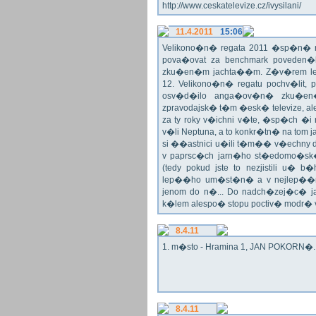
http://www.ceskatelevize.cz/ivysilani/
11.4.2011
15:06
Velikono�n� regata 2011 �sp�n� n
pova�ovat za benchmark poveden�
zku�en�m jachta��m. Z�v�rem le
12. Velikono�n� regatu pochv�lit, 
osv�d�ilo anga�ov�n� zku�en�c
zpravodajsk� t�m �esk� televize, a
za ty roky v�ichni v�te, �sp�ch �
v�li Neptuna, a to konkr�tn� na tom 
si ��astnici u�ili t�m�� v�echny dr
v paprsc�ch jarn�ho st�edomo�sk�ho
(tedy pokud jste to nezjistili u� 
lep��ho um�st�n� a v nejlep��
jenom do n�... Do nadch�zej�c� j
k�lem alespo� stopu poctiv� modr�
8.4.11
1. m�sto - Hramina 1, JAN POKORN�. G
8.4.11