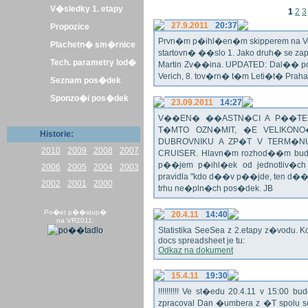
V�sledky 1. etapy
1
2
3
27.9.2011
20:37
Propozice
Prvn�m p�ihl�en�m skipperem na Veli
Plachetn� sm�rnice
startovn� ��slo 1. Jako druh� se z
Tech. parametry lod�
Martin Zv��ina. UPDATED: Dal�� po�
Verich, 8. tov�rn� t�m Leti�t� Praha 
Seznam pos�dek
Sponzo�i pos�dek
23.09.2011
14:27
V��EN� ��ASTN�CI A P��TEL
T�MTO OZN�MIT, �E VELIKON
Historie:
DUBROVNIKU A ZP�T V TERM�NU 
2010
2009
2008
2007
CRUISER. Hlavn�m rozhod��m bude o
p��jem p�ihl�ek od jednotliv�c
2006
2005
2004
2003
pravidla "kdo d��v p��jde, ten d�
2002
2001
2000
trhu ne�pln�ch pos�dek. JB
Po�et p��stup�
20.4.11
14:40
na VR2011:
Statistika SeeSea z 2.etapy z�vodu. K
docs spreadsheet je tu:
Odkaz na dokument
15.4.11
19:30
!!!!!!!!!! Ve st�edu 20.4.11 v 15:0
zpracoval Dan �umbera z �T spolu 