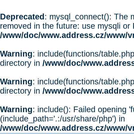
Deprecated
: mysql_connect(): The m
removed in the future: use mysqli or
/www/doc/www.address.cz/www/vr
Warning
: include(functions/table.php
directory in
/www/doc/www.address
Warning
: include(functions/table.php
directory in
/www/doc/www.address
Warning
: include(): Failed opening '
(include_path='.:/usr/share/php') in
/www/doc/www.address.cz/www/vr