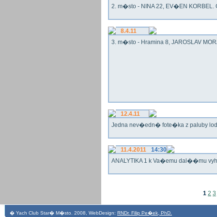
2. m�sto - NINA 22, EV�EN KORBEL. G
8.4.11
3. m�sto - Hramina 8, JAROSLAV MORA
12.4.11
Jedna nev�edn� fote�ka z paluby lo
11.4.2011
14:30
ANALYTIKA 1 k Va�emu dal��mu vy
1
2
3
� Yach Club Star� M�sto. 2008, WebDesign:
RNDr. Filip Pe�ek, PhD.