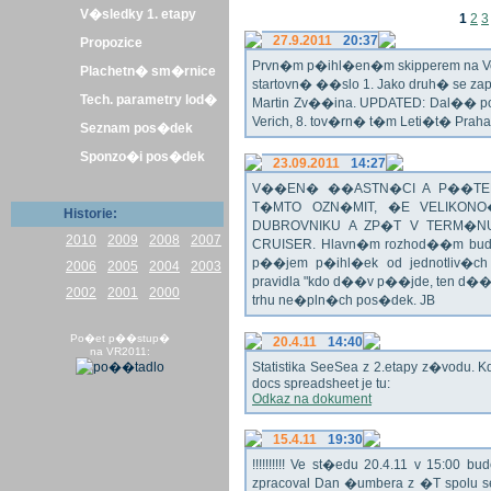
V�sledky 1. etapy
1
2
3
27.9.2011
20:37
Propozice
Prvn�m p�ihl�en�m skipperem na Veli
Plachetn� sm�rnice
startovn� ��slo 1. Jako druh� se z
Tech. parametry lod�
Martin Zv��ina. UPDATED: Dal�� po�
Verich, 8. tov�rn� t�m Leti�t� Praha 
Seznam pos�dek
Sponzo�i pos�dek
23.09.2011
14:27
V��EN� ��ASTN�CI A P��TEL
T�MTO OZN�MIT, �E VELIKON
Historie:
DUBROVNIKU A ZP�T V TERM�NU 
2010
2009
2008
2007
CRUISER. Hlavn�m rozhod��m bude o
p��jem p�ihl�ek od jednotliv�c
2006
2005
2004
2003
pravidla "kdo d��v p��jde, ten d�
2002
2001
2000
trhu ne�pln�ch pos�dek. JB
Po�et p��stup�
20.4.11
14:40
na VR2011:
Statistika SeeSea z 2.etapy z�vodu. K
docs spreadsheet je tu:
Odkaz na dokument
15.4.11
19:30
!!!!!!!!!! Ve st�edu 20.4.11 v 15:0
zpracoval Dan �umbera z �T spolu 