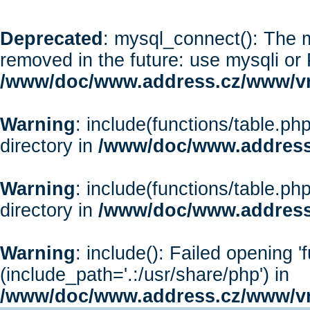
Deprecated
: mysql_connect(): The m
removed in the future: use mysqli or
/www/doc/www.address.cz/www/vr
Warning
: include(functions/table.php
directory in
/www/doc/www.address
Warning
: include(functions/table.php
directory in
/www/doc/www.address
Warning
: include(): Failed opening '
(include_path='.:/usr/share/php') in
/www/doc/www.address.cz/www/vr