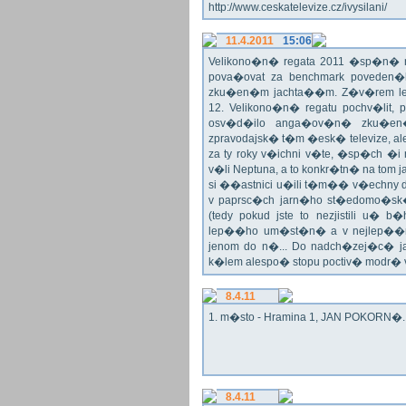
http://www.ceskatelevize.cz/ivysilani/
11.4.2011
15:06
Velikono�n� regata 2011 �sp�n� n
pova�ovat za benchmark poveden�
zku�en�m jachta��m. Z�v�rem le
12. Velikono�n� regatu pochv�lit, 
osv�d�ilo anga�ov�n� zku�en�c
zpravodajsk� t�m �esk� televize, a
za ty roky v�ichni v�te, �sp�ch �
v�li Neptuna, a to konkr�tn� na tom 
si ��astnici u�ili t�m�� v�echny dr
v paprsc�ch jarn�ho st�edomo�sk�ho
(tedy pokud jste to nezjistili u� 
lep��ho um�st�n� a v nejlep��
jenom do n�... Do nadch�zej�c� j
k�lem alespo� stopu poctiv� modr�
8.4.11
1. m�sto - Hramina 1, JAN POKORN�. G
8.4.11