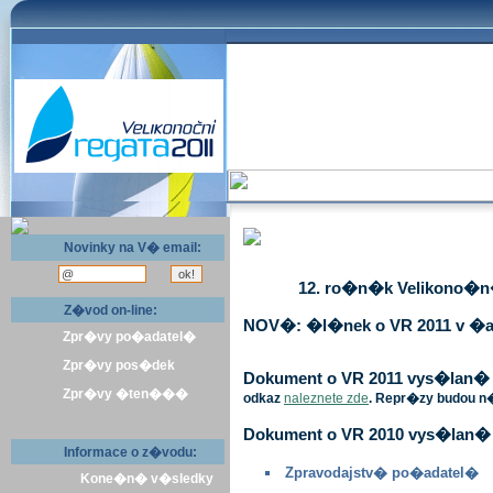
Novinky na V� email:
12. ro�n�k Velikono�n� 
Z�vod on-line:
NOV�: �l�nek o VR 2011 v �a
Zpr�vy po�adatel�
Zpr�vy pos�dek
Dokument o VR 2011 vys�lan� v 
Zpr�vy �ten���
odkaz
naleznete zde
. Repr�zy budou n
Dokument o VR 2010 vys�lan� 
Informace o z�vodu:
Zpravodajstv� po�adatel�
Kone�n� v�sledky