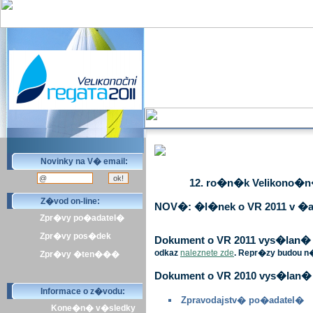
Novinky na V� email:
12. ro�n�k Velikono�n� 
Z�vod on-line:
NOV�: �l�nek o VR 2011 v �a
Zpr�vy po�adatel�
Zpr�vy pos�dek
Dokument o VR 2011 vys�lan� v 
odkaz
naleznete zde
. Repr�zy budou n
Zpr�vy �ten���
Dokument o VR 2010 vys�lan� 
Informace o z�vodu:
Zpravodajstv� po�adatel�
Kone�n� v�sledky