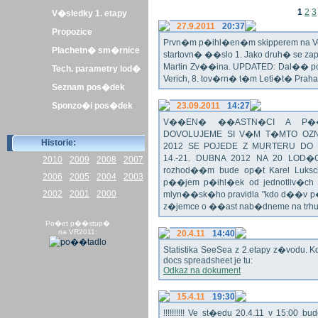
1
2
3
V�sledky 1. etapy
27.9.2011
20:37
Propozice
Prvn�m p�ihl�en�m skipperem na Veli
Plachetn� sm�rnice
startovn� ��slo 1. Jako druh� se z
Martin Zv��ina. UPDATED: Dal�� po�
Tech. parametry lod�
Verich, 8. tov�rn� t�m Leti�t� Praha 
Seznam pos�dek
Sponzo�i pos�dek
23.09.2011
14:27
V��EN� ��ASTN�CI A P��T
DOVOLUJEME SI V�M T�MTO OZN
Historie:
2012 SE POJEDE Z MURTERU DO
14.-21. DUBNA 2012 NA 20 LOD�
2010
2009
2008
2007
rozhod��m bude op�t Karel Luksch
2006
2005
2004
2003
p��jem p�ihl�ek od jednotliv�ch 
2002
2001
2000
mlyn��sk�ho pravidla "kdo d��v p�
z�jemce o ��ast nab�dneme na trh
Po�et p��stup�
na VR2011:
20.4.11
14:40
Statistika SeeSea z 2.etapy z�vodu. K
docs spreadsheet je tu:
Odkaz na dokument
15.4.11
19:30
!!!!!!!!!! Ve st�edu 20.4.11 v 15:0