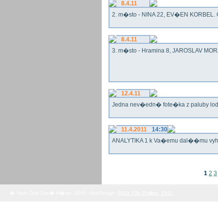
8.4.11
2. m�sto - NINA 22, EV�EN KORBEL. G
8.4.11
3. m�sto - Hramina 8, JAROSLAV MORA
12.4.11
Jedna nev�edn� fote�ka z paluby lo
11.4.2011
14:30
ANALYTIKA 1 k Va�emu dal��mu vy
1
2
3
� Yach Club Star� M�sto. 2008, WebDesign:
RNDr. Filip Pe�ek, PhD.