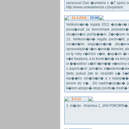
zpracoval Dan �umbera z �T spolu 
http://www.ceskatelevize.cz/ivysilani/
11.4.2011
15:06
Velikono�n� regata 2011 �sp�n� n
pova�ovat za benchmark poveden�
zku�en�m jachta��m. Z�v�rem le
12. Velikono�n� regatu pochv�lit, 
osv�d�ilo anga�ov�n� zku�en�c
zpravodajsk� t�m �esk� televize, a
za ty roky v�ichni v�te, �sp�ch �
v�li Neptuna, a to konkr�tn� na tom 
si ��astnici u�ili t�m�� v�echny dr
v paprsc�ch jarn�ho st�edomo�sk�ho
(tedy pokud jste to nezjistili u� 
lep��ho um�st�n� a v nejlep��
jenom do n�... Do nadch�zej�c� j
k�lem alespo� stopu poctiv� modr�
8.4.11
1. m�sto - Hramina 1, JAN POKORN�. G