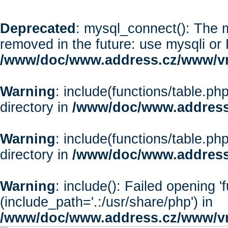
Deprecated
: mysql_connect(): The m
removed in the future: use mysqli or
/www/doc/www.address.cz/www/vr
Warning
: include(functions/table.php
directory in
/www/doc/www.address
Warning
: include(functions/table.php
directory in
/www/doc/www.address
Warning
: include(): Failed opening '
(include_path='.:/usr/share/php') in
/www/doc/www.address.cz/www/vr