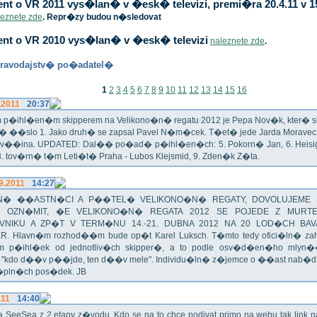
t o VR 2011 vys�lan� v �esk� televizi, premi�ra 20.4.11 v 1
leznete zde
. Repr�zy budou n�sledovat
nt o VR 2010 vys�lan� v �esk� televizi
naleznete zde
.
ravodajstv� po�adatel�
1
2
3
4
5
6
7
8
9
10
11
12
13
14
15
16
.2011
20:37
p�ihl�en�m skipperem na Velikono�n� regatu 2012 je Pepa Nov�k, kter� si t
n� ��slo 1. Jako druh� se zapsal Pavel N�m�cek. T�et� jede Jarda Morav
Zv��ina. UPDATED: Dal�� po�ad� p�ihl�en�ch: 5. Pokorn� Jan, 6. Heisig 
 8. tov�rn� t�m Leti�t� Praha - Lubos Klejsmid, 9. Zden�k Z�ta.
9.2011
14:27
� ��ASTN�CI A P��TEL� VELIKONO�N� REGATY, DOVOLUJEME 
 OZN�MIT, �E VELIKONO�N� REGATA 2012 SE POJEDE Z MURT
VNIKU A ZP�T V TERM�NU 14.-21. DUBNA 2012 NA 20 LOD�CH BAV
R. Hlavn�m rozhod��m bude op�t Karel Luksch. T�mto tedy ofici�ln� za
 p�ihl�ek od jednotliv�ch skipper�, a to podle osv�d�en�ho mlyn
a "kdo d��v p��jde, ten d��v mele". Individu�ln� z�jemce o ��ast nab�
�pln�ch pos�dek. JB
.11
14:40
ika SeeSea z 2.etapy z�vodu. Kdo se na to chce podivat primo na webu tak link 