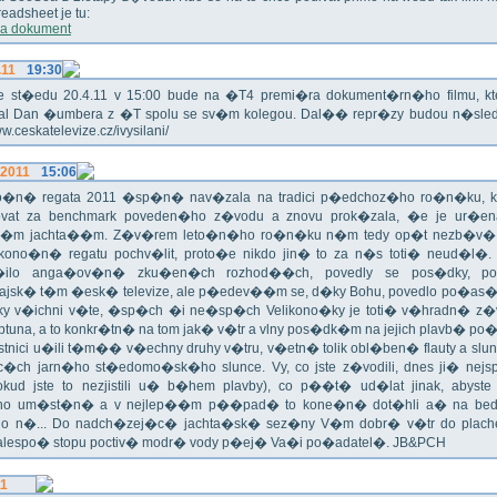
eadsheet je tu:
a dokument
.11
19:30
!!! Ve st�edu 20.4.11 v 15:00 bude na �T4 premi�ra dokument�rn�ho filmu, 
val Dan �umbera z �T spolu se sv�m kolegou. Dal�� repr�zy budou n�sled
ww.ceskatelevize.cz/ivysilani/
.2011
15:06
no�n� regata 2011 �sp�n� nav�zala na tradici p�edchoz�ho ro�n�ku, k
vat za benchmark poveden�ho z�vodu a znovu prok�zala, �e je ur�en
�m jachta��m. Z�v�rem leto�n�ho ro�n�ku n�m tedy op�t nezb�v�,
ikono�n� regatu pochv�lit, proto�e nikdo jin� to za n�s toti� neud�l�.
ilo anga�ov�n� zku�en�ch rozhod��ch, povedly se pos�dky, po
ajsk� t�m �esk� televize, ale p�edev��m se, d�ky Bohu, povedlo po�as�!
oky v�ichni v�te, �sp�ch �i ne�sp�ch Velikono�ky je toti� v�hradn� z�
ptuna, a to konkr�tn� na tom jak� v�tr a vlny pos�dk�m na jejich plavb� po�l
tnici u�ili t�m�� v�echny druhy v�tru, v�etn� tolik obl�ben� flauty a sl
c�ch jarn�ho st�edomo�sk�ho slunce. Vy, co jste z�vodili, dnes ji� nej
okud jste to nezjistili u� b�hem plavby), co p��t� ud�lat jinak, abyste
o um�st�n� a v nejlep��m p��pad� to kone�n� dot�hli a� na bed
do n�... Do nadch�zej�c� jachta�sk� sez�ny V�m dobr� v�tr do plache
alespo� stopu poctiv� modr� vody p�ej� Va�i po�adatel�. JB&PCH
11