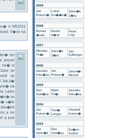
2009
Jan
Lubor
Zden�k
Pokorn�
Kol��n�
Z�ta
2008
kter� o VR2011
Roman
Norbis
ovat. V�ce na
Peter
Loja
�ada
N�vlt
2007
Miroslav
Zden�k
Jan
ter� lze
Th�r
Kylberger
Z�ta
a pouze
 ne� si
2006
 Zase se
Jaroslav
Jan
Jarom�r
Krko�ka
Pokorn�
Michek
vedl se
 Jak ji�
2005
visl� na
Dan
Mirek
Jaroslav
e. Letos
Vodi�ka
Th�r
Krko�ka
un�n� se
sp� v�te
2004
 dos�hli
Jan
Vlastimil
Tom�
nu a ne
Pokorn�
Kubov�
Langer
t a pod
2003
Jan
Dan
Ev�en
Vohn�k
Vodi�ka
Korbel