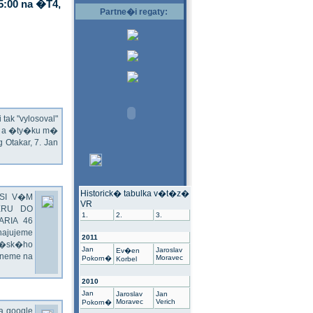
5:00 na �T4,
Partne�i regaty:
ak "vylosoval"
ec a �ty�ku m�
Otakar, 7. Jan
Historick� tabulka v�t�z�
SI V�M
VR
ERU DO
1.
2.
3.
ARIA 46
hajujeme
2011
��sk�ho
Jan
Jaroslav
Ev�en
dneme na
Moravec
Pokorn�
Korbel
2010
Jan
Jaroslav
Jan
Moravec
Verich
Pokorn�
na google