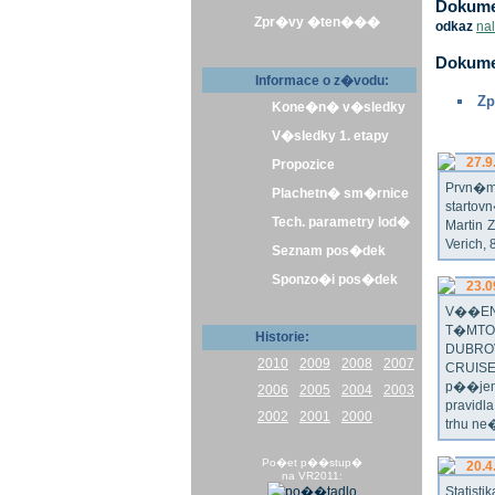
Dokumen
Zpr�vy �ten���
odkaz
na
Dokume
Informace o z�vodu:
Zp
Kone�n� v�sledky
V�sledky 1. etapy
27.9
Propozice
Prvn�m 
Plachetn� sm�rnice
startov
Tech. parametry lod�
Martin 
Verich,
Seznam pos�dek
Sponzo�i pos�dek
23.0
V��EN
T�MTO
Historie:
DUBRO
2010
2009
2008
2007
CRUISE
p��jem
2006
2005
2004
2003
pravidl
2002
2001
2000
trhu ne
Po�et p��stup�
20.4
na VR2011:
Statist