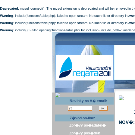
Deprecated
: mysql_connect(): The mysql extension is deprecated and will be removed in th
Warning
: include(functions/table.php): failed to open stream: No such file or directory in
/ww
Warning
: include(functions/table.php): failed to open stream: No such file or directory in
/ww
Warning
: include(): Failed opening 'functions/table.php' for inclusion (include_path='.:/usr/sh
Novinky na V� email:
Z�vod on-line:
NOV�: 
Zpr�vy po�adatel�
Zpr�vy pos�dek