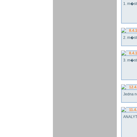
1. m�st
8.4.
2. m�st
8.4.
3. m�st
12.4
Jedna n
11.4
ANALYT