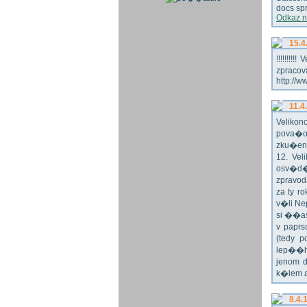
docs spr
Odkaz n
15.4
!!!!!!!
zpraco
http://w
11.4
Veliko
pova�o
zku�en
12. Vel
osv�d�
zpravod
za ty r
v�li Ne
si ��as
v paprs
(tedy p
lep��h
jenom 
k�lem 
8.4.