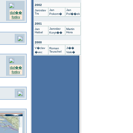
2002
Jan
Jan
Jaroslav
dal��
Trs
Pokorn�
Pol��ek
fotky
2001
Jaroslav
Jan
Martin
Habal
Hora
Koryt��
2000
V�clav
Ji��
Roman
Teuschel
�vec
Vale�
dal��
fotky