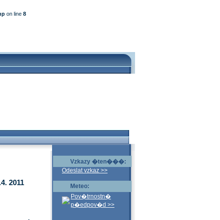
hp
on line
8
Vzkazy �ten���:
Odeslat vzkaz >>
4. 2011
Meteo:
Pov�trnostn�
p�edpov�d >>