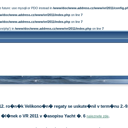
e future: use mysqli or PDO instead in
/www/doc/www.address.cz/www/vr/2011/config.p
w/doc/www.address.cz/www/vr/2011/index.php
on line
7
w/doc/www.address.cz/www/vr/2011/index.php
on line
7
are/php') in
/www/doc/www.address.cz/www/vr/2011/index.php
on line
7
12. ro�n�k Velikono�n� regaty se uskute�nil v term�nu 2.-9.
�l�nek o VR 2011 v �asopisu Yacht �. 6
naleznete zde
.