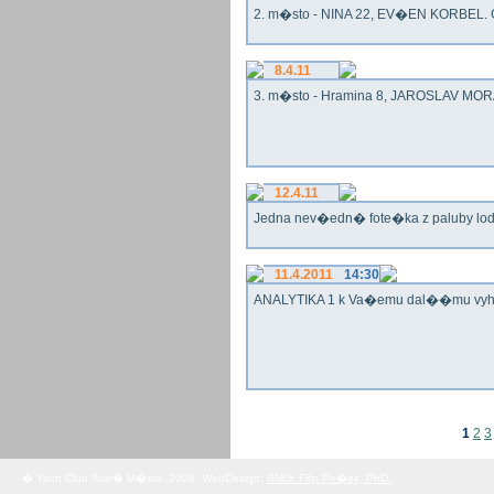
2. m�sto - NINA 22, EV�EN KORBEL. G
8.4.11
3. m�sto - Hramina 8, JAROSLAV MORA
12.4.11
Jedna nev�edn� fote�ka z paluby lo
11.4.2011
14:30
ANALYTIKA 1 k Va�emu dal��mu vy
1
2
3
� Yach Club Star� M�sto. 2008, WebDesign:
RNDr. Filip Pe�ek, PhD.