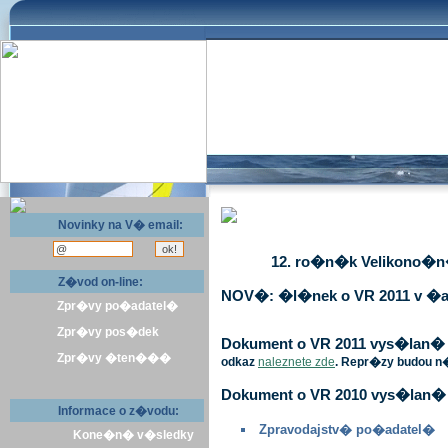
Novinky na V� email:
12. ro�n�k Velikono�n� 
Z�vod on-line:
NOV�: �l�nek o VR 2011 v �a
Zpr�vy po�adatel�
Zpr�vy pos�dek
Dokument o VR 2011 vys�lan� v 
Zpr�vy �ten���
odkaz
naleznete zde
. Repr�zy budou n
Dokument o VR 2010 vys�lan� 
Informace o z�vodu:
Zpravodajstv� po�adatel�
Kone�n� v�sledky