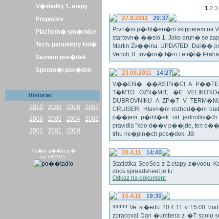
V�sledky 1. etapy
1
2
3
27.9.2011
20:37
Propozice
Prvn�m p�ihl�en�m skipperem na Veli
Plachetn� sm�rnice
startovn� ��slo 1. Jako druh� se z
Tech. parametry lod�
Martin Zv��ina. UPDATED: Dal�� po�
Verich, 8. tov�rn� t�m Leti�t� Praha 
Seznam pos�dek
Sponzo�i pos�dek
23.09.2011
14:27
V��EN� ��ASTN�CI A P��TEL
T�MTO OZN�MIT, �E VELIKON
Historie:
DUBROVNIKU A ZP�T V TERM�NU 
2010
2009
2008
2007
CRUISER. Hlavn�m rozhod��m bude o
p��jem p�ihl�ek od jednotliv�c
2006
2005
2004
2003
pravidla "kdo d��v p��jde, ten d�
2002
2001
2000
trhu ne�pln�ch pos�dek. JB
Po�et p��stup�
20.4.11
14:40
na VR2011:
Statistika SeeSea z 2.etapy z�vodu. K
docs spreadsheet je tu:
Odkaz na dokument
15.4.11
19:30
!!!!!!!!!! Ve st�edu 20.4.11 v 15:0
zpracoval Dan �umbera z �T spolu 