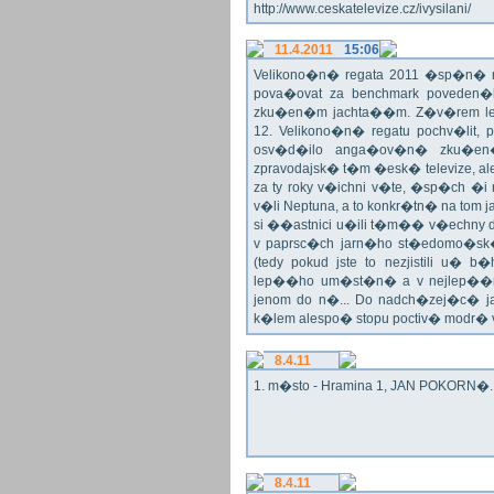
http://www.ceskatelevize.cz/ivysilani/
11.4.2011
15:06
Velikono�n� regata 2011 �sp�n� n
pova�ovat za benchmark poveden�
zku�en�m jachta��m. Z�v�rem le
12. Velikono�n� regatu pochv�lit, 
osv�d�ilo anga�ov�n� zku�en�c
zpravodajsk� t�m �esk� televize, a
za ty roky v�ichni v�te, �sp�ch �
v�li Neptuna, a to konkr�tn� na tom 
si ��astnici u�ili t�m�� v�echny dr
v paprsc�ch jarn�ho st�edomo�sk�ho
(tedy pokud jste to nezjistili u� 
lep��ho um�st�n� a v nejlep��
jenom do n�... Do nadch�zej�c� j
k�lem alespo� stopu poctiv� modr�
8.4.11
1. m�sto - Hramina 1, JAN POKORN�. G
8.4.11