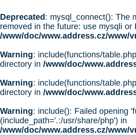
Deprecated
: mysql_connect(): The m
removed in the future: use mysqli or
/www/doc/www.address.cz/www/vr
Warning
: include(functions/table.php
directory in
/www/doc/www.address
Warning
: include(functions/table.php
directory in
/www/doc/www.address
Warning
: include(): Failed opening '
(include_path='.:/usr/share/php') in
/www/doc/www.address.cz/www/vr