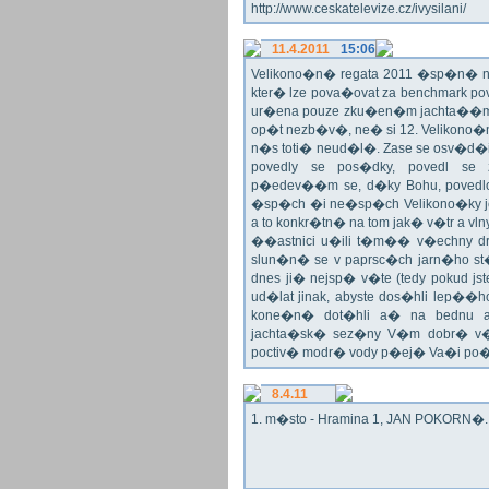
http://www.ceskatelevize.cz/ivysilani/
11.4.2011
15:06
Velikono�n� regata 2011 �sp�n� n
kter� lze pova�ovat za benchmark p
ur�ena pouze zku�en�m jachta��
op�t nezb�v�, ne� si 12. Velikono�n�
n�s toti� neud�l�. Zase se osv�
povedly se pos�dky, povedl se 
p�edev��m se, d�ky Bohu, povedlo 
�sp�ch �i ne�sp�ch Velikono�ky je
a to konkr�tn� na tom jak� v�tr a vl
��astnici u�ili t�m�� v�echny dru
slun�n� se v paprsc�ch jarn�ho st�
dnes ji� nejsp� v�te (tedy pokud jst
ud�lat jinak, abyste dos�hli lep
kone�n� dot�hli a� na bednu a
jachta�sk� sez�ny V�m dobr� v�t
poctiv� modr� vody p�ej� Va�i po
8.4.11
1. m�sto - Hramina 1, JAN POKORN�. G