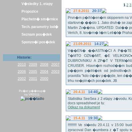
V�sledky 1. etapy
1
2
3
27.9.2011
20:37
Propozice
Prvn�m p�ihl�en�m skipperem na Veli
Plachetn� sm�rnice
startovn� ��slo 1. Jako druh� se z
Tech. parametry lod�
Martin Zv��ina. UPDATED: Dal�� po�
Verich, 8. tov�rn� t�m Leti�t� Praha 
Seznam pos�dek
Sponzo�i pos�dek
23.09.2011
14:27
V��EN� ��ASTN�CI A P��TEL
T�MTO OZN�MIT, �E VELIKON
Historie:
DUBROVNIKU A ZP�T V TERM�NU 
2010
2009
2008
2007
CRUISER. Hlavn�m rozhod��m bude o
p��jem p�ihl�ek od jednotliv�c
2006
2005
2004
2003
pravidla "kdo d��v p��jde, ten d�
2002
2001
2000
trhu ne�pln�ch pos�dek. JB
Po�et p��stup�
20.4.11
14:40
na VR2011:
Statistika SeeSea z 2.etapy z�vodu. K
docs spreadsheet je tu:
Odkaz na dokument
15.4.11
19:30
!!!!!!!!!! Ve st�edu 20.4.11 v 15:0
zpracoval Dan �umbera z �T spolu 