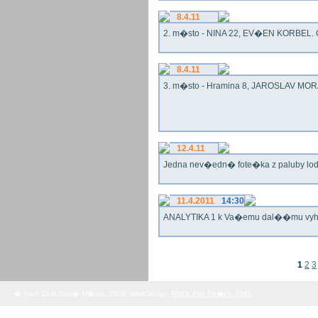
8.4.11
2. m�sto - NINA 22, EV�EN KORBEL. G
8.4.11
3. m�sto - Hramina 8, JAROSLAV MORA
12.4.11
Jedna nev�edn� fote�ka z paluby lo
11.4.2011
14:30
ANALYTIKA 1 k Va�emu dal��mu vy
1
2
3
� Yach Club Star� M�sto. 2008, WebDesign:
RNDr. Filip Pe�ek, PhD.