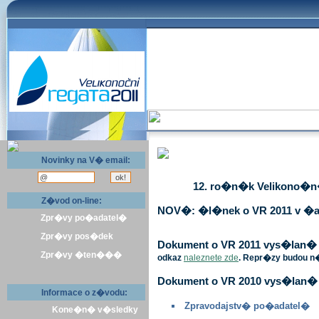
Novinky na V� email:
12. ro�n�k Velikono�n� 
Z�vod on-line:
NOV�: �l�nek o VR 2011 v �a
Zpr�vy po�adatel�
Zpr�vy pos�dek
Dokument o VR 2011 vys�lan� v 
Zpr�vy �ten���
odkaz
naleznete zde
. Repr�zy budou n
Dokument o VR 2010 vys�lan� 
Informace o z�vodu:
Zpravodajstv� po�adatel�
Kone�n� v�sledky