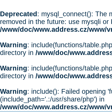
Deprecated
: mysql_connect(): The m
removed in the future: use mysqli or
/www/doc/www.address.cz/www/vr
Warning
: include(functions/table.php
directory in
/www/doc/www.address
Warning
: include(functions/table.php
directory in
/www/doc/www.address
Warning
: include(): Failed opening '
(include_path='.:/usr/share/php') in
/www/doc/www.address.cz/www/vr