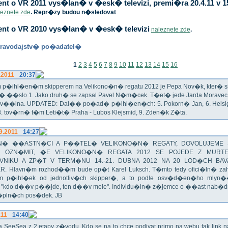
t o VR 2011 vys�lan� v �esk� televizi, premi�ra 20.4.11 v 1
leznete zde
. Repr�zy budou n�sledovat
nt o VR 2010 vys�lan� v �esk� televizi
naleznete zde
.
ravodajstv� po�adatel�
1
2
3
4
5
6
7
8
9
10
11
12
13
14
15
16
.2011
20:37
p�ihl�en�m skipperem na Velikono�n� regatu 2012 je Pepa Nov�k, kter� si t
n� ��slo 1. Jako druh� se zapsal Pavel N�m�cek. T�et� jede Jarda Morav
Zv��ina. UPDATED: Dal�� po�ad� p�ihl�en�ch: 5. Pokorn� Jan, 6. Heisig 
 8. tov�rn� t�m Leti�t� Praha - Lubos Klejsmid, 9. Zden�k Z�ta.
9.2011
14:27
� ��ASTN�CI A P��TEL� VELIKONO�N� REGATY, DOVOLUJEME 
 OZN�MIT, �E VELIKONO�N� REGATA 2012 SE POJEDE Z MURT
VNIKU A ZP�T V TERM�NU 14.-21. DUBNA 2012 NA 20 LOD�CH BAV
R. Hlavn�m rozhod��m bude op�t Karel Luksch. T�mto tedy ofici�ln� za
 p�ihl�ek od jednotliv�ch skipper�, a to podle osv�d�en�ho mlyn
a "kdo d��v p��jde, ten d��v mele". Individu�ln� z�jemce o ��ast nab�
�pln�ch pos�dek. JB
.11
14:40
ika SeeSea z 2.etapy z�vodu. Kdo se na to chce podivat primo na webu tak link 