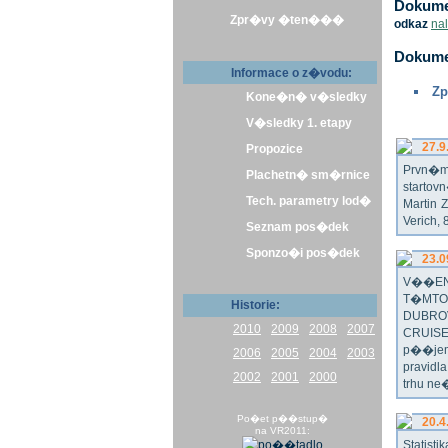
Dokumen
Zpr�vy �ten���
odkaz
na
Dokume
Informace o z�vodu:
Zp
Kone�n� v�sledky
V�sledky 1. etapy
27.9
Propozice
Prvn�m 
Plachetn� sm�rnice
startov
Tech. parametry lod�
Martin 
Verich,
Seznam pos�dek
Sponzo�i pos�dek
23.0
V��EN
T�MTO
Historie:
DUBRO
2010
2009
2008
2007
CRUISE
p��jem
2006
2005
2004
2003
pravidl
2002
2001
2000
trhu ne
Po�et p��stup�
20.4
na VR2011:
Statist