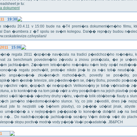
eadsheet je tu:
a dokument
.11
19:30
!!! Ve st�edu 20.4.11 v 15:00 bude na �T4 premi�ra dokument�rn�ho filmu, 
val Dan �umbera z �T spolu se sv�m kolegou. Dal�� repr�zy budou n�sled
ww.ceskatelevize.cz/ivysilani/
.2011
15:06
no�n� regata 2011 �sp�n� nav�zala na tradici p�edchoz�ho ro�n�ku, k
vat za benchmark poveden�ho z�vodu a znovu prok�zala, �e je ur�en
�m jachta��m. Z�v�rem leto�n�ho ro�n�ku n�m tedy op�t nezb�v�,
ikono�n� regatu pochv�lit, proto�e nikdo jin� to za n�s toti� neud�l�.
ilo anga�ov�n� zku�en�ch rozhod��ch, povedly se pos�dky, po
ajsk� t�m �esk� televize, ale p�edev��m se, d�ky Bohu, povedlo po�as�!
oky v�ichni v�te, �sp�ch �i ne�sp�ch Velikono�ky je toti� v�hradn� z�
ptuna, a to konkr�tn� na tom jak� v�tr a vlny pos�dk�m na jejich plavb� po�l
tnici u�ili t�m�� v�echny druhy v�tru, v�etn� tolik obl�ben� flauty a sl
c�ch jarn�ho st�edomo�sk�ho slunce. Vy, co jste z�vodili, dnes ji� nej
okud jste to nezjistili u� b�hem plavby), co p��t� ud�lat jinak, abyste
o um�st�n� a v nejlep��m p��pad� to kone�n� dot�hli a� na bed
do n�... Do nadch�zej�c� jachta�sk� sez�ny V�m dobr� v�tr do plache
alespo� stopu poctiv� modr� vody p�ej� Va�i po�adatel�. JB&PCH
11