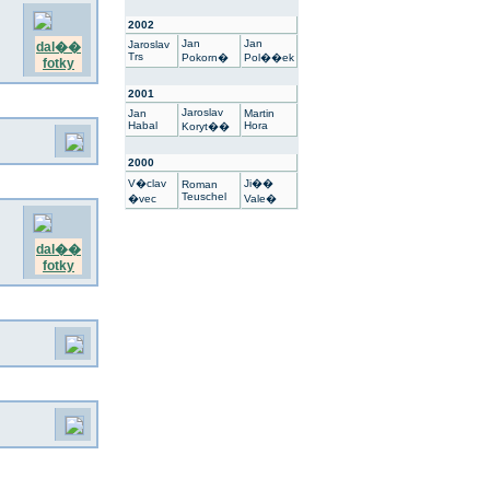
2002
Jan
Jan
Jaroslav
dal��
Trs
Pokorn�
Pol��ek
fotky
2001
Jaroslav
Jan
Martin
Habal
Hora
Koryt��
2000
V�clav
Ji��
Roman
Teuschel
�vec
Vale�
dal��
fotky