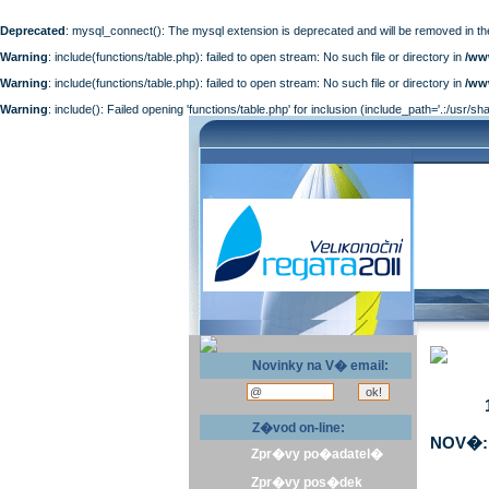
Deprecated
: mysql_connect(): The mysql extension is deprecated and will be removed in th
Warning
: include(functions/table.php): failed to open stream: No such file or directory in
/ww
Warning
: include(functions/table.php): failed to open stream: No such file or directory in
/ww
Warning
: include(): Failed opening 'functions/table.php' for inclusion (include_path='.:/usr/sh
Novinky na V� email:
Z�vod on-line:
NOV�: 
Zpr�vy po�adatel�
Zpr�vy pos�dek