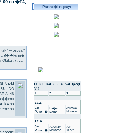
5:00 na �T4,
Partne�i regaty:
ak "vylosoval"
ec a �ty�ku m�
Otakar, 7. Jan
SI V�M
Historick� tabulka v�t�z�
VR
ERU DO
1.
2.
3.
ARIA 46
hajujeme
2011
��sk�ho
Jan
Jaroslav
Ev�en
dneme na
Moravec
Pokorn�
Korbel
2010
Jan
Jaroslav
Jan
Moravec
Verich
Pokorn�
na google