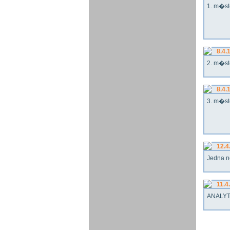
1. m�st
8.4.
2. m�st
8.4.
3. m�st
12.4
Jedna n
11.4
ANALYT