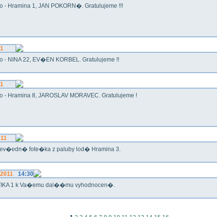
o - Hramina 1, JAN POKORN�. Gratulujeme !!!
11
o - NINA 22, EV�EN KORBEL. Gratulujeme !!
11
o - Hramina 8, JAROSLAV MORAVEC. Gratulujeme !
.11
ev�edn� fote�ka z paluby lod� Hramina 3.
.2011
14:30
IKA 1 k Va�emu dal��mu vyhodnocen�.