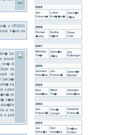
2009
Jan
Lubor
Zden�k
Pokorn�
Kol��n�
Z�ta
kter� o VR2011
2008
ovat. V�ce na
Roman
Norbis
Peter
Loja
�ada
N�vlt
2007
Miroslav
Zden�k
Jan
ter� lze
Th�r
Kylberger
Z�ta
a pouze
 ne� si
2006
 Zase se
Jaroslav
Jan
Jarom�r
vedl se
Krko�ka
Pokorn�
Michek
 Jak ji�
visl� na
2005
e. Letos
Dan
Mirek
Jaroslav
Vodi�ka
Th�r
Krko�ka
un�n� se
sp� v�te
2004
 dos�hli
Jan
Vlastimil
nu a ne
Tom�
Pokorn�
Kubov�
Langer
t a pod
2003
Jan
Dan
Ev�en
Vohn�k
Vodi�ka
Korbel