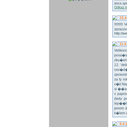
docs spr
Odkaz n
15.4
!!!!!!!
zpraco
http://w
11.4
Veliko
pova�o
zku�en
12. Vel
osv�d�
zpravod
za ty r
v�li Ne
si ��as
v paprs
(tedy p
lep��h
jenom 
k�lem 
8.4.