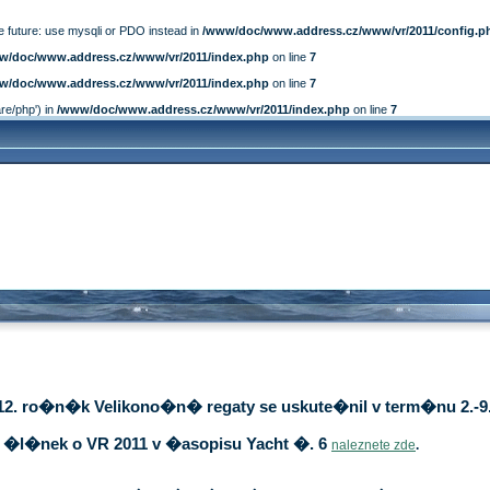
e future: use mysqli or PDO instead in
/www/doc/www.address.cz/www/vr/2011/config.p
w/doc/www.address.cz/www/vr/2011/index.php
on line
7
w/doc/www.address.cz/www/vr/2011/index.php
on line
7
are/php') in
/www/doc/www.address.cz/www/vr/2011/index.php
on line
7
12. ro�n�k Velikono�n� regaty se uskute�nil v term�nu 2.-9.
�l�nek o VR 2011 v �asopisu Yacht �. 6
naleznete zde
.