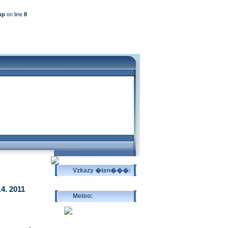
hp
on line
8
Vzkazy �ten���:
Odeslat vzkaz >>
4. 2011
Meteo:
Pov�trnostn�
p�edpov�d >>