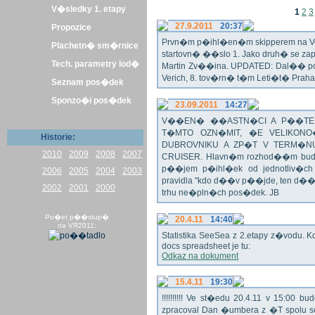
V�sledky 1. etapy
1
2
3
27.9.2011
20:37
Propozice
Prvn�m p�ihl�en�m skipperem na Veli
Plachetn� sm�rnice
startovn� ��slo 1. Jako druh� se z
Tech. parametry lod�
Martin Zv��ina. UPDATED: Dal�� po�
Verich, 8. tov�rn� t�m Leti�t� Praha 
Seznam pos�dek
Sponzo�i pos�dek
23.09.2011
14:27
V��EN� ��ASTN�CI A P��TEL
T�MTO OZN�MIT, �E VELIKON
Historie:
DUBROVNIKU A ZP�T V TERM�NU 
2010
2009
2008
2007
CRUISER. Hlavn�m rozhod��m bude o
p��jem p�ihl�ek od jednotliv�c
2006
2005
2004
2003
pravidla "kdo d��v p��jde, ten d�
2002
2001
2000
trhu ne�pln�ch pos�dek. JB
Po�et p��stup�
20.4.11
14:40
na VR2011:
Statistika SeeSea z 2.etapy z�vodu. K
docs spreadsheet je tu:
Odkaz na dokument
15.4.11
19:30
!!!!!!!!!! Ve st�edu 20.4.11 v 15:0
zpracoval Dan �umbera z �T spolu 