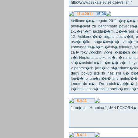
http://www.ceskatelevize.cz/ivysilani/
11.4.2011
15:06
Velikono�n� regata 2011 �sp�n� n
pova�ovat za benchmark poveden�
zku�en�m jachta��m. Z�v�rem le
12. Velikono�n� regatu pochv�lit, 
osv�d�ilo anga�ov�n� zku�en�c
zpravodajsk� t�m �esk� televize, a
za ty roky v�ichni v�te, �sp�ch �
v�li Neptuna, a to konkr�tn� na tom 
si ��astnici u�ili t�m�� v�echny dr
v paprsc�ch jarn�ho st�edomo�sk�ho
(tedy pokud jste to nezjistili u� 
lep��ho um�st�n� a v nejlep��
jenom do n�... Do nadch�zej�c� j
k�lem alespo� stopu poctiv� modr�
8.4.11
1. m�sto - Hramina 1, JAN POKORN�. G
8.4.11