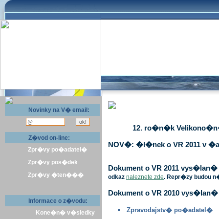
Novinky na V� email:
12. ro�n�k Velikono�n� 
Z�vod on-line:
NOV�: �l�nek o VR 2011 v �a
Zpr�vy po�adatel�
Zpr�vy pos�dek
Dokument o VR 2011 vys�lan� v 
Zpr�vy �ten���
odkaz
naleznete zde
. Repr�zy budou n
Dokument o VR 2010 vys�lan� 
Informace o z�vodu:
Zpravodajstv� po�adatel�
Kone�n� v�sledky