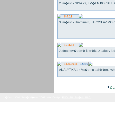
2. m�sto - NINA 22, EV�EN KORBEL. G
8.4.11
3. m�sto - Hramina 8, JAROSLAV MORA
12.4.11
Jedna nev�edn� fote�ka z paluby lo
11.4.2011
14:30
ANALYTIKA 1 k Va�emu dal��mu vy
1
2
3
� Yach Club Star� M�sto. 2008, WebDesign:
RNDr. Filip Pe�ek, PhD.