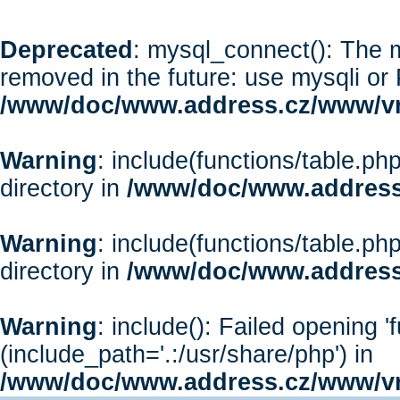
Deprecated
: mysql_connect(): The m
removed in the future: use mysqli or
/www/doc/www.address.cz/www/vr
Warning
: include(functions/table.php
directory in
/www/doc/www.address
Warning
: include(functions/table.php
directory in
/www/doc/www.address
Warning
: include(): Failed opening '
(include_path='.:/usr/share/php') in
/www/doc/www.address.cz/www/vr