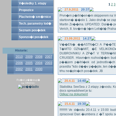
V�sledky 1. etapy
1
2
3
27.9.2011
20:37
Propozice
Prvn�m p�ihl�en�m skipperem na Veli
Plachetn� sm�rnice
startovn� ��slo 1. Jako druh� se z
Tech. parametry lod�
Martin Zv��ina. UPDATED: Dal�� po�
Verich, 8. tov�rn� t�m Leti�t� Praha 
Seznam pos�dek
Sponzo�i pos�dek
23.09.2011
14:27
V��EN� ��ASTN�CI A P��TEL
T�MTO OZN�MIT, �E VELIKON
Historie:
DUBROVNIKU A ZP�T V TERM�NU 
2010
2009
2008
2007
CRUISER. Hlavn�m rozhod��m bude o
p��jem p�ihl�ek od jednotliv�c
2006
2005
2004
2003
pravidla "kdo d��v p��jde, ten d�
2002
2001
2000
trhu ne�pln�ch pos�dek. JB
Po�et p��stup�
20.4.11
14:40
na VR2011:
Statistika SeeSea z 2.etapy z�vodu. K
docs spreadsheet je tu:
Odkaz na dokument
15.4.11
19:30
!!!!!!!!!! Ve st�edu 20.4.11 v 15:0
zpracoval Dan �umbera z �T spolu 