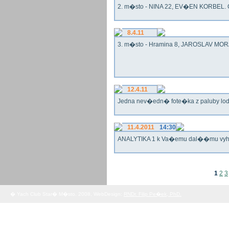
2. m�sto - NINA 22, EV�EN KORBEL. G
8.4.11
3. m�sto - Hramina 8, JAROSLAV MORA
12.4.11
Jedna nev�edn� fote�ka z paluby lo
11.4.2011
14:30
ANALYTIKA 1 k Va�emu dal��mu vy
1
2
3
� Yach Club Star� M�sto. 2008, WebDesign:
RNDr. Filip Pe�ek, PhD.