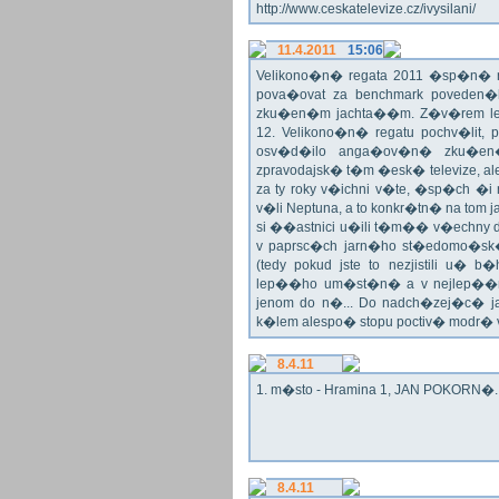
http://www.ceskatelevize.cz/ivysilani/
11.4.2011
15:06
Velikono�n� regata 2011 �sp�n� n
pova�ovat za benchmark poveden�
zku�en�m jachta��m. Z�v�rem le
12. Velikono�n� regatu pochv�lit, 
osv�d�ilo anga�ov�n� zku�en�c
zpravodajsk� t�m �esk� televize, a
za ty roky v�ichni v�te, �sp�ch �
v�li Neptuna, a to konkr�tn� na tom 
si ��astnici u�ili t�m�� v�echny dr
v paprsc�ch jarn�ho st�edomo�sk�ho
(tedy pokud jste to nezjistili u� 
lep��ho um�st�n� a v nejlep��
jenom do n�... Do nadch�zej�c� j
k�lem alespo� stopu poctiv� modr�
8.4.11
1. m�sto - Hramina 1, JAN POKORN�. G
8.4.11