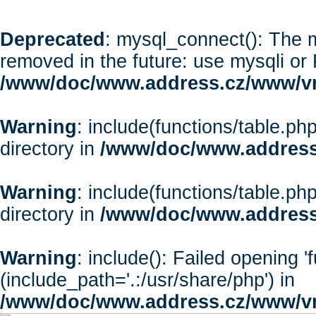
Deprecated
: mysql_connect(): The m
removed in the future: use mysqli or
/www/doc/www.address.cz/www/vr
Warning
: include(functions/table.php
directory in
/www/doc/www.address
Warning
: include(functions/table.php
directory in
/www/doc/www.address
Warning
: include(): Failed opening '
(include_path='.:/usr/share/php') in
/www/doc/www.address.cz/www/vr