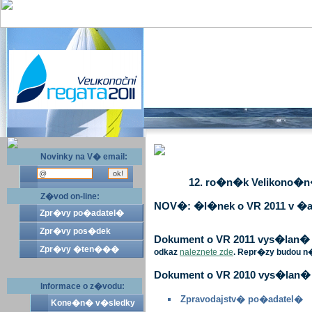
Novinky na V� email:
12. ro�n�k Velikono�n� 
Z�vod on-line:
NOV�: �l�nek o VR 2011 v �a
Zpr�vy po�adatel�
Zpr�vy pos�dek
Dokument o VR 2011 vys�lan� v 
Zpr�vy �ten���
odkaz
naleznete zde
. Repr�zy budou n
Dokument o VR 2010 vys�lan� 
Informace o z�vodu:
Zpravodajstv� po�adatel�
Kone�n� v�sledky