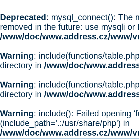
Deprecated
: mysql_connect(): The m
removed in the future: use mysqli or
/www/doc/www.address.cz/www/vr
Warning
: include(functions/table.php
directory in
/www/doc/www.address
Warning
: include(functions/table.php
directory in
/www/doc/www.address
Warning
: include(): Failed opening '
(include_path='.:/usr/share/php') in
/www/doc/www.address.cz/www/vr