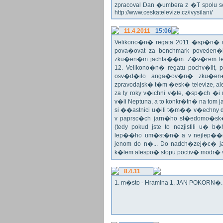
zpracoval Dan �umbera z �T spolu 
http://www.ceskatelevize.cz/ivysilani/
11.4.2011
15:06
Velikono�n� regata 2011 �sp�n� n
pova�ovat za benchmark poveden�
zku�en�m jachta��m. Z�v�rem le
12. Velikono�n� regatu pochv�lit, 
osv�d�ilo anga�ov�n� zku�en�c
zpravodajsk� t�m �esk� televize, a
za ty roky v�ichni v�te, �sp�ch �
v�li Neptuna, a to konkr�tn� na tom 
si ��astnici u�ili t�m�� v�echny dr
v paprsc�ch jarn�ho st�edomo�sk�ho
(tedy pokud jste to nezjistili u� 
lep��ho um�st�n� a v nejlep��
jenom do n�... Do nadch�zej�c� j
k�lem alespo� stopu poctiv� modr�
8.4.11
1. m�sto - Hramina 1, JAN POKORN�. G