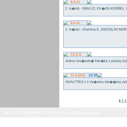
8.4.11
2. m�sto - NINA 22, EV�EN KORBEL. G
8.4.11
3. m�sto - Hramina 8, JAROSLAV MORA
12.4.11
Jedna nev�edn� fote�ka z paluby lo
11.4.2011
14:30
ANALYTIKA 1 k Va�emu dal��mu vy
1
2
3
� Yach Club Star� M�sto. 2008, WebDesign:
RNDr. Filip Pe�ek, PhD.