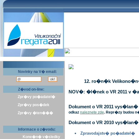
Novinky na V� email:
12. ro�n�k Velikono�n� 
Z�vod on-line:
NOV�: �l�nek o VR 2011 v �a
Zpr�vy po�adatel�
Zpr�vy pos�dek
Dokument o VR 2011 vys�lan� v 
odkaz
naleznete zde
. Repr�zy budou n
Zpr�vy �ten���
Dokument o VR 2010 vys�lan� 
Informace o z�vodu:
Zpravodajstv� po�adatel�
Kone�n� v�sledky