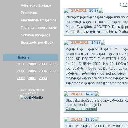
1
2
3
V�sledky 1. etapy
27.9.2011
20:37
Propozice
Prvn�m p�ihl�en�m skipperem na Veli
Plachetn� sm�rnice
startovn� ��slo 1. Jako druh� se z
Martin Zv��ina. UPDATED: Dal�� po�
Tech. parametry lod�
Verich, 8. tov�rn� t�m Leti�t� Praha 
Seznam pos�dek
Sponzo�i pos�dek
23.09.2011
14:27
V��EN� ��ASTN�CI A P��T
DOVOLUJEME SI V�M T�MTO OZN
Historie:
2012 SE POJEDE Z MURTERU DO
14.-21. DUBNA 2012 NA 20 LOD�
2010
2009
2008
2007
rozhod��m bude op�t Karel Luksch
2006
2005
2004
2003
p��jem p�ihl�ek od jednotliv�ch 
2002
2001
2000
mlyn��sk�ho pravidla "kdo d��v p�
z�jemce o ��ast nab�dneme na trh
Po�et p��stup�
na VR2011:
20.4.11
14:40
Statistika SeeSea z 2.etapy z�vodu. K
docs spreadsheet je tu:
Odkaz na dokument
15.4.11
19:30
!!!!!!!!!! Ve st�edu 20.4.11 v 15:0