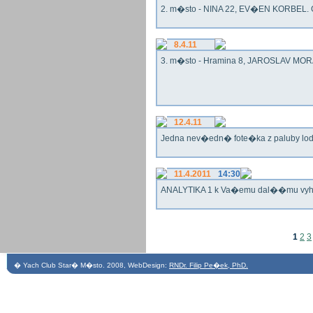
2. m�sto - NINA 22, EV�EN KORBEL. G
8.4.11
3. m�sto - Hramina 8, JAROSLAV MORA
12.4.11
Jedna nev�edn� fote�ka z paluby lo
11.4.2011
14:30
ANALYTIKA 1 k Va�emu dal��mu vy
1
2
3
� Yach Club Star� M�sto. 2008, WebDesign:
RNDr. Filip Pe�ek, PhD.