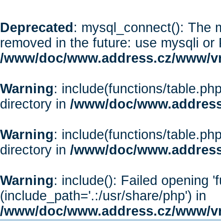
Deprecated
: mysql_connect(): The m
removed in the future: use mysqli or
/www/doc/www.address.cz/www/vr
Warning
: include(functions/table.php
directory in
/www/doc/www.address
Warning
: include(functions/table.php
directory in
/www/doc/www.address
Warning
: include(): Failed opening '
(include_path='.:/usr/share/php') in
/www/doc/www.address.cz/www/vr