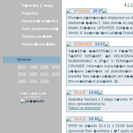
1
2
3
V�sledky 1. etapy
27.9.2011
20:37
Propozice
Prvn�m p�ihl�en�m skipperem na Veli
Plachetn� sm�rnice
startovn� ��slo 1. Jako druh� se z
Martin Zv��ina. UPDATED: Dal�� po�
Tech. parametry lod�
Verich, 8. tov�rn� t�m Leti�t� Praha 
Seznam pos�dek
Sponzo�i pos�dek
23.09.2011
14:27
V��EN� ��ASTN�CI A P��TEL
T�MTO OZN�MIT, �E VELIKON
Historie:
DUBROVNIKU A ZP�T V TERM�NU 
CRUISER. Hlavn�m rozhod��m bude o
2010
2009
2008
2007
p��jem p�ihl�ek od jednotliv�c
2006
2005
2004
2003
pravidla "kdo d��v p��jde, ten d�
2002
2001
2000
trhu ne�pln�ch pos�dek. JB
20.4.11
14:40
Po�et p��stup�
na VR2011:
Statistika SeeSea z 2.etapy z�vodu. K
docs spreadsheet je tu:
Odkaz na dokument
15.4.11
19:30
!!!!!!!!!! Ve st�edu 20.4.11 v 15:0
zpracoval Dan �umbera z �T spolu 