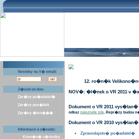
Novinky na V� email:
12. ro�n�k Velikono�n� 
Z�vod on-line:
NOV�: �l�nek o VR 2011 v �a
Zpr�vy po�adatel�
Zpr�vy pos�dek
Dokument o VR 2011 vys�lan� v 
odkaz
naleznete zde
. Repr�zy budou n
Zpr�vy �ten���
Dokument o VR 2010 vys�lan� 
Informace o z�vodu:
Zpravodajstv� po�adatel�
Kone�n� v�sledky