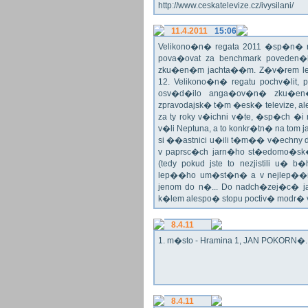
http://www.ceskatelevize.cz/ivysilani/
11.4.2011
15:06
Velikono�n� regata 2011 �sp�n� n
pova�ovat za benchmark poveden�
zku�en�m jachta��m. Z�v�rem le
12. Velikono�n� regatu pochv�lit, 
osv�d�ilo anga�ov�n� zku�en�c
zpravodajsk� t�m �esk� televize, a
za ty roky v�ichni v�te, �sp�ch �
v�li Neptuna, a to konkr�tn� na tom 
si ��astnici u�ili t�m�� v�echny dr
v paprsc�ch jarn�ho st�edomo�sk�ho
(tedy pokud jste to nezjistili u� 
lep��ho um�st�n� a v nejlep��
jenom do n�... Do nadch�zej�c� j
k�lem alespo� stopu poctiv� modr�
8.4.11
1. m�sto - Hramina 1, JAN POKORN�. G
8.4.11