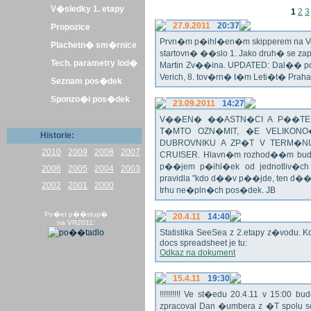
V�sledky 1. etapy
1
2
3
27.9.2011
20:37
Propozice
Prvn�m p�ihl�en�m skipperem na Veli
Plachetn� sm�rnice
startovn� ��slo 1. Jako druh� se z
Tech. parametry lod�
Martin Zv��ina. UPDATED: Dal�� po�
Verich, 8. tov�rn� t�m Leti�t� Praha 
Seznam pos�dek
Sponzo�i pos�dek
23.09.2011
14:27
V��EN� ��ASTN�CI A P��TEL
T�MTO OZN�MIT, �E VELIKON
Historie:
DUBROVNIKU A ZP�T V TERM�NU 
2010
2009
2008
2007
CRUISER. Hlavn�m rozhod��m bude o
p��jem p�ihl�ek od jednotliv�c
2006
2005
2004
2003
pravidla "kdo d��v p��jde, ten d�
2002
2001
2000
trhu ne�pln�ch pos�dek. JB
Po�et p��stup�
20.4.11
14:40
na VR2011:
Statistika SeeSea z 2.etapy z�vodu. K
docs spreadsheet je tu:
Odkaz na dokument
15.4.11
19:30
!!!!!!!!!! Ve st�edu 20.4.11 v 15:0
zpracoval Dan �umbera z �T spolu 