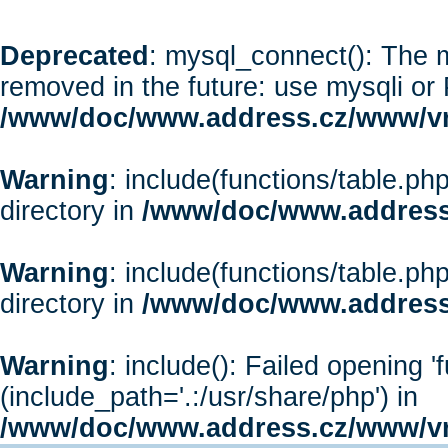
Deprecated
: mysql_connect(): The m
removed in the future: use mysqli or
/www/doc/www.address.cz/www/vr
Warning
: include(functions/table.php
directory in
/www/doc/www.address
Warning
: include(functions/table.php
directory in
/www/doc/www.address
Warning
: include(): Failed opening '
(include_path='.:/usr/share/php') in
/www/doc/www.address.cz/www/vr