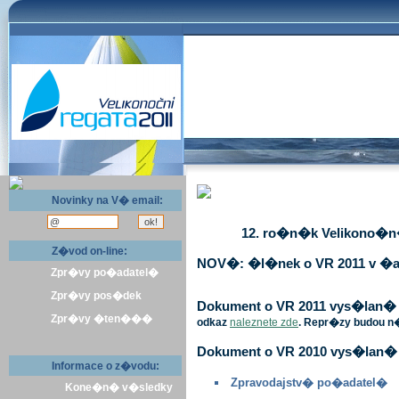
Novinky na V� email:
12. ro�n�k Velikono�n� 
Z�vod on-line:
NOV�: �l�nek o VR 2011 v �a
Zpr�vy po�adatel�
Zpr�vy pos�dek
Dokument o VR 2011 vys�lan� v 
Zpr�vy �ten���
odkaz
naleznete zde
. Repr�zy budou n
Dokument o VR 2010 vys�lan� 
Informace o z�vodu:
Zpravodajstv� po�adatel�
Kone�n� v�sledky