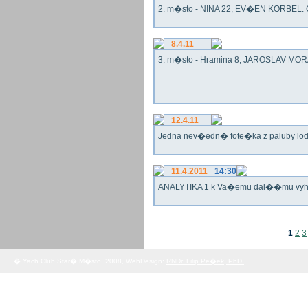
2. m�sto - NINA 22, EV�EN KORBEL. G
8.4.11
3. m�sto - Hramina 8, JAROSLAV MORA
12.4.11
Jedna nev�edn� fote�ka z paluby lo
11.4.2011
14:30
ANALYTIKA 1 k Va�emu dal��mu vy
1
2
3
� Yach Club Star� M�sto. 2008, WebDesign:
RNDr. Filip Pe�ek, PhD.