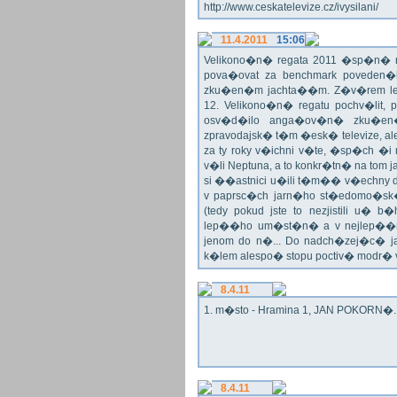
http://www.ceskatelevize.cz/ivysilani/
11.4.2011
15:06
Velikono�n� regata 2011 �sp�n� n
pova�ovat za benchmark poveden�
zku�en�m jachta��m. Z�v�rem le
12. Velikono�n� regatu pochv�lit, 
osv�d�ilo anga�ov�n� zku�en�c
zpravodajsk� t�m �esk� televize, a
za ty roky v�ichni v�te, �sp�ch �
v�li Neptuna, a to konkr�tn� na tom 
si ��astnici u�ili t�m�� v�echny dr
v paprsc�ch jarn�ho st�edomo�sk�ho
(tedy pokud jste to nezjistili u� 
lep��ho um�st�n� a v nejlep��
jenom do n�... Do nadch�zej�c� j
k�lem alespo� stopu poctiv� modr�
8.4.11
1. m�sto - Hramina 1, JAN POKORN�. G
8.4.11