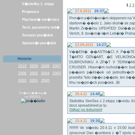
V�sledky 1. etapy
1
2
3
27.9.2011
20:37
Propozice
Prvn�m p�ihl�en�m skipperem na Veli
Plachetn� sm�rnice
startovn� ��slo 1. Jako druh� se z
Tech. parametry lod�
Martin Zv��ina. UPDATED: Dal�� po�
Verich, 8. tov�rn� t�m Leti�t� Praha 
Seznam pos�dek
Sponzo�i pos�dek
23.09.2011
14:27
V��EN� ��ASTN�CI A P��TEL
T�MTO OZN�MIT, �E VELIKON
Historie:
DUBROVNIKU A ZP�T V TERM�NU 
2010
2009
2008
2007
CRUISER. Hlavn�m rozhod��m bude o
p��jem p�ihl�ek od jednotliv�c
2006
2005
2004
2003
pravidla "kdo d��v p��jde, ten d�
2002
2001
2000
trhu ne�pln�ch pos�dek. JB
Po�et p��stup�
20.4.11
14:40
na VR2011:
Statistika SeeSea z 2.etapy z�vodu. K
docs spreadsheet je tu:
Odkaz na dokument
15.4.11
19:30
!!!!!!!!!! Ve st�edu 20.4.11 v 15:0
zpracoval Dan �umbera z �T spolu 