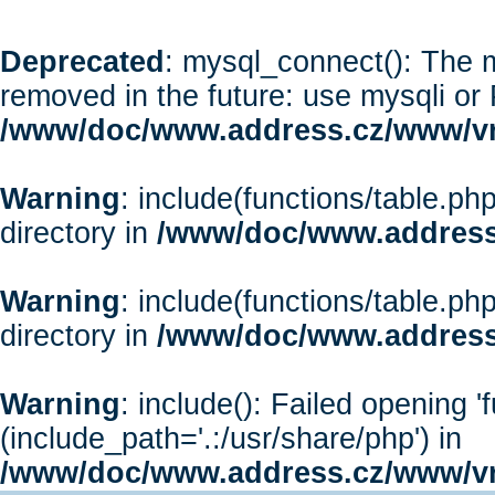
Deprecated
: mysql_connect(): The m
removed in the future: use mysqli or
/www/doc/www.address.cz/www/vr
Warning
: include(functions/table.php
directory in
/www/doc/www.address
Warning
: include(functions/table.php
directory in
/www/doc/www.address
Warning
: include(): Failed opening '
(include_path='.:/usr/share/php') in
/www/doc/www.address.cz/www/vr