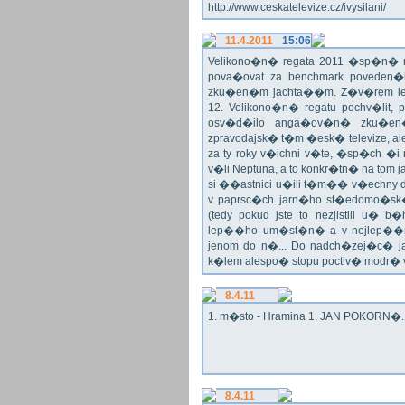
http://www.ceskatelevize.cz/ivysilani/
11.4.2011
15:06
Velikono�n� regata 2011 �sp�n� n
pova�ovat za benchmark poveden�
zku�en�m jachta��m. Z�v�rem le
12. Velikono�n� regatu pochv�lit, 
osv�d�ilo anga�ov�n� zku�en�c
zpravodajsk� t�m �esk� televize, a
za ty roky v�ichni v�te, �sp�ch �
v�li Neptuna, a to konkr�tn� na tom 
si ��astnici u�ili t�m�� v�echny dr
v paprsc�ch jarn�ho st�edomo�sk�ho
(tedy pokud jste to nezjistili u� 
lep��ho um�st�n� a v nejlep��
jenom do n�... Do nadch�zej�c� j
k�lem alespo� stopu poctiv� modr�
8.4.11
1. m�sto - Hramina 1, JAN POKORN�. G
8.4.11