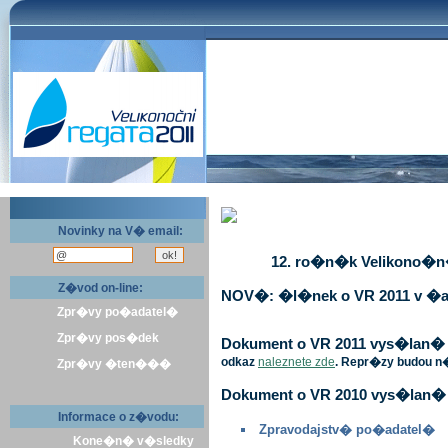
Novinky na V� email:
12. ro�n�k Velikono�n� 
Z�vod on-line:
NOV�: �l�nek o VR 2011 v �a
Zpr�vy po�adatel�
Zpr�vy pos�dek
Dokument o VR 2011 vys�lan� v 
odkaz
naleznete zde
. Repr�zy budou n
Zpr�vy �ten���
Dokument o VR 2010 vys�lan� 
Informace o z�vodu:
Zpravodajstv� po�adatel�
Kone�n� v�sledky