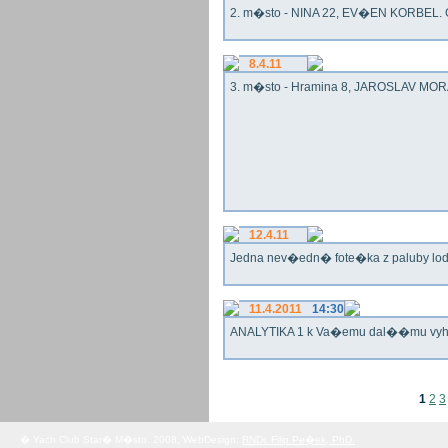
2. m�sto - NINA 22, EV�EN KORBEL. G
8.4.11
3. m�sto - Hramina 8, JAROSLAV MORA
12.4.11
Jedna nev�edn� fote�ka z paluby lo
11.4.2011
14:30
ANALYTIKA 1 k Va�emu dal��mu vy
1
2
3
� Yach Club Star� M�sto. 2008, WebDesign:
RNDr. Filip Pe�ek, PhD.