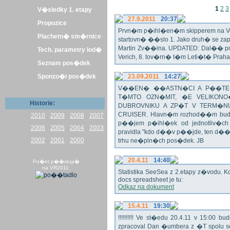
1
2
3
V�sledky 1. etapy
27.9.2011
20:37
Propozice
Prvn�m p�ihl�en�m skipperem na Veli
Plachetn� sm�rnice
startovn� ��slo 1. Jako druh� se z
Martin Zv��ina. UPDATED: Dal�� po�
Tech. parametry lod�
Verich, 8. tov�rn� t�m Leti�t� Praha 
Seznam pos�dek
Sponzo�i pos�dek
23.09.2011
14:27
V��EN� ��ASTN�CI A P��TEL
T�MTO OZN�MIT, �E VELIKON
Historie:
DUBROVNIKU A ZP�T V TERM�NU 
CRUISER. Hlavn�m rozhod��m bude o
2010
2009
2008
2007
p��jem p�ihl�ek od jednotliv�c
2006
2005
2004
2003
pravidla "kdo d��v p��jde, ten d�
2002
2001
2000
trhu ne�pln�ch pos�dek. JB
20.4.11
14:40
Po�et p��stup�
na VR2011:
Statistika SeeSea z 2.etapy z�vodu. K
docs spreadsheet je tu:
Odkaz na dokument
15.4.11
19:30
!!!!!!!!!! Ve st�edu 20.4.11 v 15:0
zpracoval Dan �umbera z �T spolu 