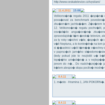
http://www.ceskatelevize.cz/ivysilani/
11.4.2011
15:06
Velikono�n� regata 2011 �sp�n� n
pova�ovat za benchmark poveden�
zku�en�m jachta��m. Z�v�rem le
12. Velikono�n� regatu pochv�lit, 
osv�d�ilo anga�ov�n� zku�en�c
zpravodajsk� t�m �esk� televize, a
za ty roky v�ichni v�te, �sp�ch �
v�li Neptuna, a to konkr�tn� na tom 
si ��astnici u�ili t�m�� v�echny dr
v paprsc�ch jarn�ho st�edomo�sk�ho
(tedy pokud jste to nezjistili u� 
lep��ho um�st�n� a v nejlep��
jenom do n�... Do nadch�zej�c� j
k�lem alespo� stopu poctiv� modr�
8.4.11
1. m�sto - Hramina 1, JAN POKORN�. G
8.4.11