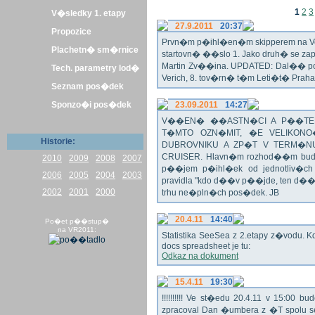
1
2
3
V�sledky 1. etapy
27.9.2011
20:37
Propozice
Prvn�m p�ihl�en�m skipperem na Veli
Plachetn� sm�rnice
startovn� ��slo 1. Jako druh� se z
Martin Zv��ina. UPDATED: Dal�� po�
Tech. parametry lod�
Verich, 8. tov�rn� t�m Leti�t� Praha 
Seznam pos�dek
Sponzo�i pos�dek
23.09.2011
14:27
V��EN� ��ASTN�CI A P��TEL
T�MTO OZN�MIT, �E VELIKON
Historie:
DUBROVNIKU A ZP�T V TERM�NU 
CRUISER. Hlavn�m rozhod��m bude o
2010
2009
2008
2007
p��jem p�ihl�ek od jednotliv�c
2006
2005
2004
2003
pravidla "kdo d��v p��jde, ten d�
2002
2001
2000
trhu ne�pln�ch pos�dek. JB
20.4.11
14:40
Po�et p��stup�
na VR2011:
Statistika SeeSea z 2.etapy z�vodu. K
docs spreadsheet je tu:
Odkaz na dokument
15.4.11
19:30
!!!!!!!!!! Ve st�edu 20.4.11 v 15:0
zpracoval Dan �umbera z �T spolu 