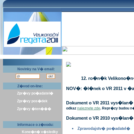
Novinky na V� email:
12. ro�n�k Velikono�n� 
Z�vod on-line:
NOV�: �l�nek o VR 2011 v �a
Zpr�vy po�adatel�
Zpr�vy pos�dek
Dokument o VR 2011 vys�lan� v 
odkaz
naleznete zde
. Repr�zy budou n
Zpr�vy �ten���
Dokument o VR 2010 vys�lan� 
Informace o z�vodu:
Zpravodajstv� po�adatel�
Kone�n� v�sledky