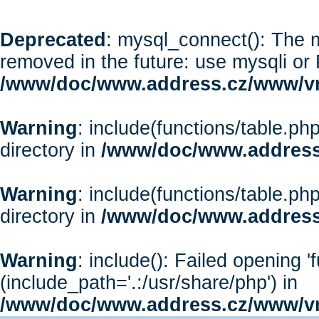
Deprecated
: mysql_connect(): The m
removed in the future: use mysqli or
/www/doc/www.address.cz/www/vr
Warning
: include(functions/table.php
directory in
/www/doc/www.address
Warning
: include(functions/table.php
directory in
/www/doc/www.address
Warning
: include(): Failed opening '
(include_path='.:/usr/share/php') in
/www/doc/www.address.cz/www/vr