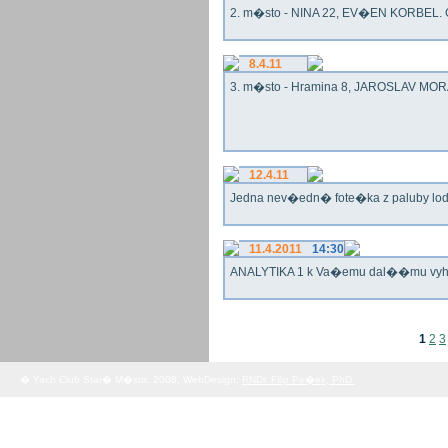
2. m�sto - NINA 22, EV�EN KORBEL. G
8.4.11
3. m�sto - Hramina 8, JAROSLAV MORA
12.4.11
Jedna nev�edn� fote�ka z paluby lo
11.4.2011
14:30
ANALYTIKA 1 k Va�emu dal��mu vy
1
2
3
� Yach Club Star� M�sto. 2008, WebDesign:
RNDr. Filip Pe�ek, PhD.