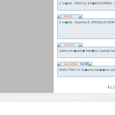
2. m�sto - NINA 22, EV�EN KORBEL. G
8.4.11
3. m�sto - Hramina 8, JAROSLAV MORA
12.4.11
Jedna nev�edn� fote�ka z paluby lo
11.4.2011
14:30
ANALYTIKA 1 k Va�emu dal��mu vy
1
2
3
� Yach Club Star� M�sto. 2008, WebDesign:
RNDr. Filip Pe�ek, PhD.