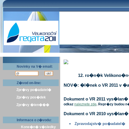
Novinky na V� email:
12. ro�n�k Velikono�n� 
Z�vod on-line:
NOV�: �l�nek o VR 2011 v �a
Zpr�vy po�adatel�
Zpr�vy pos�dek
Dokument o VR 2011 vys�lan� v 
odkaz
naleznete zde
. Repr�zy budou n
Zpr�vy �ten���
Dokument o VR 2010 vys�lan� 
Informace o z�vodu:
Zpravodajstv� po�adatel�
Kone�n� v�sledky