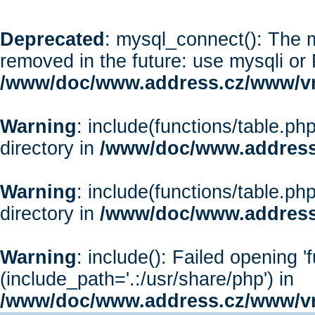
Deprecated
: mysql_connect(): The m
removed in the future: use mysqli or
/www/doc/www.address.cz/www/vr
Warning
: include(functions/table.php
directory in
/www/doc/www.address
Warning
: include(functions/table.php
directory in
/www/doc/www.address
Warning
: include(): Failed opening '
(include_path='.:/usr/share/php') in
/www/doc/www.address.cz/www/vr