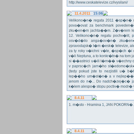
http://www.ceskatelevize.cz/ivysilani/
11.4.2011
15:06
Velikono�n� regata 2011 �sp�n� n
pova�ovat za benchmark poveden�
zku�en�m jachta��m. Z�v�rem le
12. Velikono�n� regatu pochv�lit, 
osv�d�ilo anga�ov�n� zku�en�c
zpravodajsk� t�m �esk� televize, a
za ty roky v�ichni v�te, �sp�ch �
v�li Neptuna, a to konkr�tn� na tom 
si ��astnici u�ili t�m�� v�echny dr
v paprsc�ch jarn�ho st�edomo�sk�ho
(tedy pokud jste to nezjistili u� 
lep��ho um�st�n� a v nejlep��
jenom do n�... Do nadch�zej�c� j
k�lem alespo� stopu poctiv� modr�
8.4.11
1. m�sto - Hramina 1, JAN POKORN�. G
8.4.11