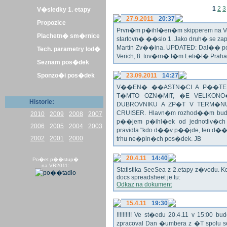
1
2
3
V�sledky 1. etapy
27.9.2011
20:37
Propozice
Prvn�m p�ihl�en�m skipperem na Veli
Plachetn� sm�rnice
startovn� ��slo 1. Jako druh� se z
Martin Zv��ina. UPDATED: Dal�� po�
Tech. parametry lod�
Verich, 8. tov�rn� t�m Leti�t� Praha 
Seznam pos�dek
Sponzo�i pos�dek
23.09.2011
14:27
V��EN� ��ASTN�CI A P��TEL
T�MTO OZN�MIT, �E VELIKON
Historie:
DUBROVNIKU A ZP�T V TERM�NU 
CRUISER. Hlavn�m rozhod��m bude o
2010
2009
2008
2007
p��jem p�ihl�ek od jednotliv�c
2006
2005
2004
2003
pravidla "kdo d��v p��jde, ten d�
2002
2001
2000
trhu ne�pln�ch pos�dek. JB
20.4.11
14:40
Po�et p��stup�
na VR2011:
Statistika SeeSea z 2.etapy z�vodu. K
docs spreadsheet je tu:
Odkaz na dokument
15.4.11
19:30
!!!!!!!!!! Ve st�edu 20.4.11 v 15:0
zpracoval Dan �umbera z �T spolu 