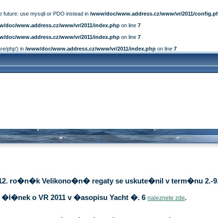
e future: use mysqli or PDO instead in
/www/doc/www.address.cz/www/vr/2011/config.p
w/doc/www.address.cz/www/vr/2011/index.php
on line
7
w/doc/www.address.cz/www/vr/2011/index.php
on line
7
are/php') in
/www/doc/www.address.cz/www/vr/2011/index.php
on line
7
12. ro�n�k Velikono�n� regaty se uskute�nil v term�nu 2.-9.
�l�nek o VR 2011 v �asopisu Yacht �. 6
naleznete zde
.