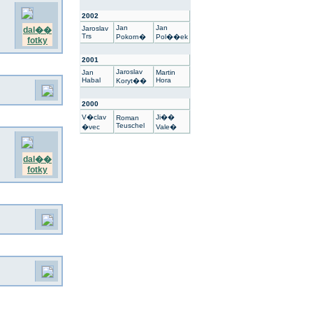
2002
Jan
Jan
Jaroslav
dal��
Trs
Pokorn�
Pol��ek
fotky
2001
Jaroslav
Jan
Martin
Habal
Hora
Koryt��
2000
V�clav
Ji��
Roman
Teuschel
�vec
Vale�
dal��
fotky