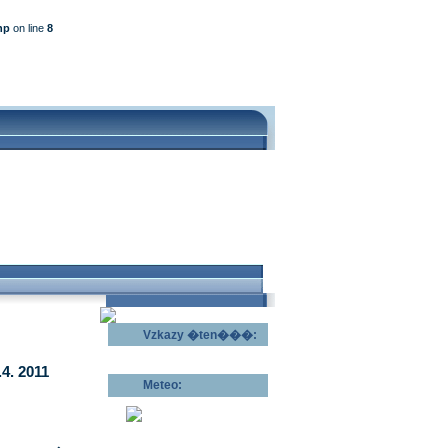
hp
on line
8
Vzkazy �ten���:
Odeslat vzkaz >>
4. 2011
Meteo:
Pov�trnostn�
p�edpov�d >>