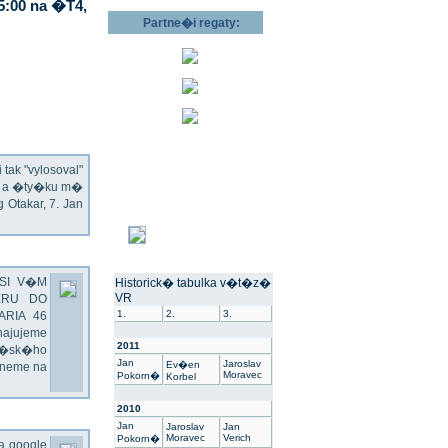
5:00 na �T4,
Partne�i regaty:
ak "vylosoval"
ec a �ty�ku m�
Otakar, 7. Jan
SI V�M
Historick� tabulka v�t�z�
VR
ERU DO
1.
2.
3.
ARIA 46
hajujeme
2011
��sk�ho
Jan
Jaroslav
Ev�en
dneme na
Moravec
Pokorn�
Korbel
2010
Jan
Jaroslav
Jan
Moravec
Verich
Pokorn�
na google