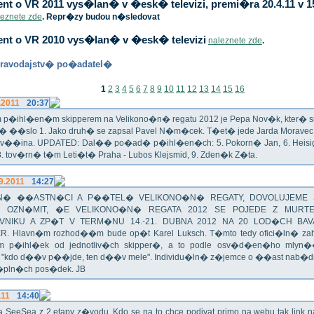
t o VR 2011 vys�lan� v �esk� televizi, premi�ra 20.4.11 v 1
leznete zde
. Repr�zy budou n�sledovat
nt o VR 2010 vys�lan� v �esk� televizi
naleznete zde
.
ravodajstv� po�adatel�
1
2
3
4
5
6
7
8
9
10
11
12
13
14
15
16
.2011
20:37
p�ihl�en�m skipperem na Velikono�n� regatu 2012 je Pepa Nov�k, kter� si t
n� ��slo 1. Jako druh� se zapsal Pavel N�m�cek. T�et� jede Jarda Morav
Zv��ina. UPDATED: Dal�� po�ad� p�ihl�en�ch: 5. Pokorn� Jan, 6. Heisig 
 8. tov�rn� t�m Leti�t� Praha - Lubos Klejsmid, 9. Zden�k Z�ta.
9.2011
14:27
� ��ASTN�CI A P��TEL� VELIKONO�N� REGATY, DOVOLUJEME 
 OZN�MIT, �E VELIKONO�N� REGATA 2012 SE POJEDE Z MURT
VNIKU A ZP�T V TERM�NU 14.-21. DUBNA 2012 NA 20 LOD�CH BAV
R. Hlavn�m rozhod��m bude op�t Karel Luksch. T�mto tedy ofici�ln� za
 p�ihl�ek od jednotliv�ch skipper�, a to podle osv�d�en�ho mlyn
a "kdo d��v p��jde, ten d��v mele". Individu�ln� z�jemce o ��ast nab�
�pln�ch pos�dek. JB
.11
14:40
ika SeeSea z 2.etapy z�vodu. Kdo se na to chce podivat primo na webu tak link 