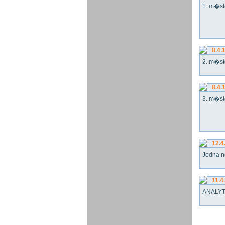
1. m�st
8.4.
2. m�st
8.4.
3. m�st
12.4
Jedna n
11.4
ANALYT