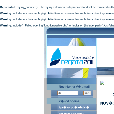
Deprecated
: mysql_connect(): The mysql extension is deprecated and will be removed in th
Warning
: include(functions/table.php): failed to open stream: No such file or directory in
/ww
Warning
: include(functions/table.php): failed to open stream: No such file or directory in
/ww
Warning
: include(): Failed opening 'functions/table.php' for inclusion (include_path='.:/usr/sh
Novinky na V� email:
Z�vod on-line:
NOV�: 
Zpr�vy po�adatel�