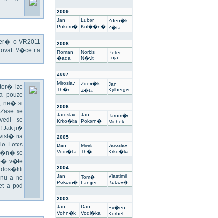
2009
Jan
Lubor
Zden�k
Pokorn�
Kol��n�
Z�ta
kter� o VR2011
2008
ovat. V�ce na
Roman
Norbis
Peter
Loja
�ada
N�vlt
2007
Miroslav
Zden�k
Jan
ter� lze
Th�r
Kylberger
Z�ta
a pouze
 ne� si
2006
 Zase se
Jaroslav
Jan
Jarom�r
vedl se
Krko�ka
Pokorn�
Michek
 Jak ji�
visl� na
2005
e. Letos
Dan
Mirek
Jaroslav
Vodi�ka
Th�r
Krko�ka
un�n� se
sp� v�te
2004
 dos�hli
Jan
Vlastimil
nu a ne
Tom�
Pokorn�
Kubov�
Langer
t a pod
2003
Jan
Dan
Ev�en
Vohn�k
Vodi�ka
Korbel