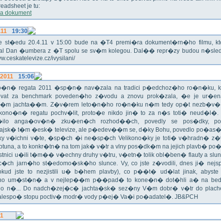
eadsheet je tu:
a dokument
.11
19:30
!!! Ve st�edu 20.4.11 v 15:00 bude na �T4 premi�ra dokument�rn�ho filmu, 
val Dan �umbera z �T spolu se sv�m kolegou. Dal�� repr�zy budou n�sled
ww.ceskatelevize.cz/ivysilani/
.2011
15:06
no�n� regata 2011 �sp�n� nav�zala na tradici p�edchoz�ho ro�n�ku, k
vat za benchmark poveden�ho z�vodu a znovu prok�zala, �e je ur�en
�m jachta��m. Z�v�rem leto�n�ho ro�n�ku n�m tedy op�t nezb�v�,
ikono�n� regatu pochv�lit, proto�e nikdo jin� to za n�s toti� neud�l�.
ilo anga�ov�n� zku�en�ch rozhod��ch, povedly se pos�dky, po
ajsk� t�m �esk� televize, ale p�edev��m se, d�ky Bohu, povedlo po�as�!
oky v�ichni v�te, �sp�ch �i ne�sp�ch Velikono�ky je toti� v�hradn� z�
ptuna, a to konkr�tn� na tom jak� v�tr a vlny pos�dk�m na jejich plavb� po�l
tnici u�ili t�m�� v�echny druhy v�tru, v�etn� tolik obl�ben� flauty a sl
c�ch jarn�ho st�edomo�sk�ho slunce. Vy, co jste z�vodili, dnes ji� nej
okud jste to nezjistili u� b�hem plavby), co p��t� ud�lat jinak, abyste
o um�st�n� a v nejlep��m p��pad� to kone�n� dot�hli a� na bed
do n�... Do nadch�zej�c� jachta�sk� sez�ny V�m dobr� v�tr do plache
alespo� stopu poctiv� modr� vody p�ej� Va�i po�adatel�. JB&PCH
11