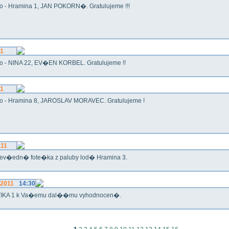
o - Hramina 1, JAN POKORN�. Gratulujeme !!!
11
o - NINA 22, EV�EN KORBEL. Gratulujeme !!
11
o - Hramina 8, JAROSLAV MORAVEC. Gratulujeme !
.11
ev�edn� fote�ka z paluby lod� Hramina 3.
.2011
14:30
IKA 1 k Va�emu dal��mu vyhodnocen�.