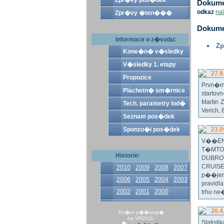
Zpr�vy pos�dek
Dokumen
odkaz
na
Zpr�vy �ten���
Dokume
Informace o z�vodu:
Zp
Kone�n� v�sledky
V�sledky 1. etapy
27.9
Propozice
Prvn�m 
Plachetn� sm�rnice
startov
Martin 
Tech. parametry lod�
Verich,
Seznam pos�dek
Sponzo�i pos�dek
23.0
V��EN
T�MTO
Historie:
DUBRO
CRUISE
2010
2009
2008
2007
p��jem
2006
2005
2004
2003
pravidl
2002
2001
2000
trhu ne
20.4
Po�et p��stup�
na VR2011:
Statist