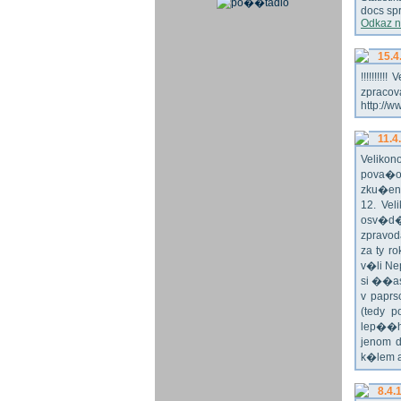
docs spr
Odkaz n
15.4
!!!!!!!
zpraco
http://w
11.4
Veliko
pova�o
zku�en
12. Vel
osv�d�
zpravod
za ty r
v�li Ne
si ��as
v paprs
(tedy p
lep��h
jenom 
k�lem 
8.4.