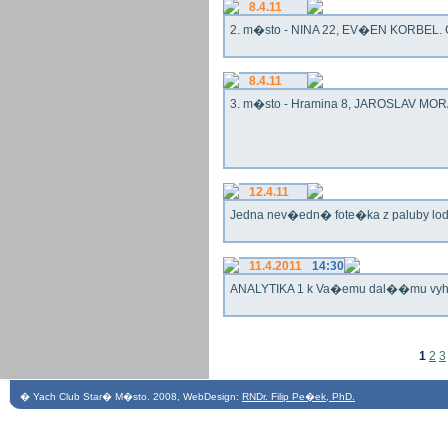
8.4.11
2. m�sto - NINA 22, EV�EN KORBEL. G
8.4.11
3. m�sto - Hramina 8, JAROSLAV MORA
12.4.11
Jedna nev�edn� fote�ka z paluby lo
11.4.2011
14:30
ANALYTIKA 1 k Va�emu dal��mu vy
1
2
3
� Yach Club Star� M�sto. 2008, WebDesign:
RNDr. Filip Pe�ek, PhD.