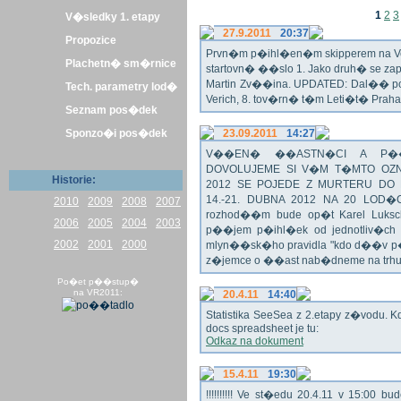
1
2
3
V�sledky 1. etapy
27.9.2011
20:37
Propozice
Prvn�m p�ihl�en�m skipperem na Veli
Plachetn� sm�rnice
startovn� ��slo 1. Jako druh� se z
Martin Zv��ina. UPDATED: Dal�� po�
Tech. parametry lod�
Verich, 8. tov�rn� t�m Leti�t� Praha 
Seznam pos�dek
Sponzo�i pos�dek
23.09.2011
14:27
V��EN� ��ASTN�CI A P��T
DOVOLUJEME SI V�M T�MTO OZN
Historie:
2012 SE POJEDE Z MURTERU DO
14.-21. DUBNA 2012 NA 20 LOD�
2010
2009
2008
2007
rozhod��m bude op�t Karel Luksch
2006
2005
2004
2003
p��jem p�ihl�ek od jednotliv�ch 
2002
2001
2000
mlyn��sk�ho pravidla "kdo d��v p�
z�jemce o ��ast nab�dneme na trh
Po�et p��stup�
na VR2011:
20.4.11
14:40
Statistika SeeSea z 2.etapy z�vodu. K
docs spreadsheet je tu:
Odkaz na dokument
15.4.11
19:30
!!!!!!!!!! Ve st�edu 20.4.11 v 15:0