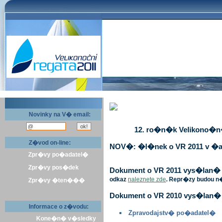
Novinky na V� email:
12. ro�n�k Velikono�n� 
Z�vod on-line:
NOV�: �l�nek o VR 2011 v �a
Zpr�vy po�adatel�
Zpr�vy pos�dek
Dokument o VR 2011 vys�lan� v 
odkaz
naleznete zde
. Repr�zy budou n
Zpr�vy �ten���
Dokument o VR 2010 vys�lan� 
Informace o z�vodu:
Zpravodajstv� po�adatel�
Kone�n� v�sledky