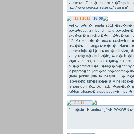
zpracoval Dan �umbera z �T spolu 
http://www.ceskatelevize.cz/ivysilani/
11.4.2011
15:06
Velikono�n� regata 2011 �sp�n� n
pova�ovat za benchmark poveden�
zku�en�m jachta��m. Z�v�rem le
12. Velikono�n� regatu pochv�lit, 
osv�d�ilo anga�ov�n� zku�en�c
zpravodajsk� t�m �esk� televize, a
za ty roky v�ichni v�te, �sp�ch �
v�li Neptuna, a to konkr�tn� na tom 
si ��astnici u�ili t�m�� v�echny dr
v paprsc�ch jarn�ho st�edomo�sk�ho
(tedy pokud jste to nezjistili u� 
lep��ho um�st�n� a v nejlep��
jenom do n�... Do nadch�zej�c� j
k�lem alespo� stopu poctiv� modr�
8.4.11
1. m�sto - Hramina 1, JAN POKORN�. G