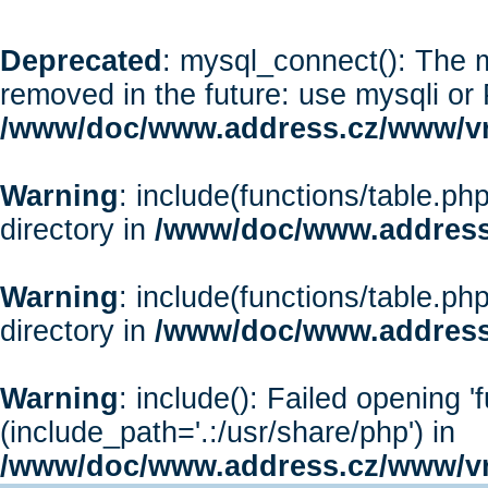
Deprecated
: mysql_connect(): The m
removed in the future: use mysqli or
/www/doc/www.address.cz/www/vr
Warning
: include(functions/table.php
directory in
/www/doc/www.address
Warning
: include(functions/table.php
directory in
/www/doc/www.address
Warning
: include(): Failed opening '
(include_path='.:/usr/share/php') in
/www/doc/www.address.cz/www/vr