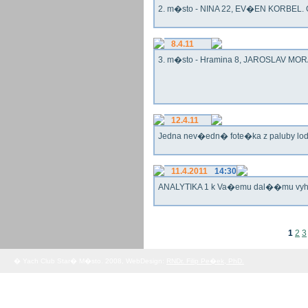
2. m�sto - NINA 22, EV�EN KORBEL. G
8.4.11
3. m�sto - Hramina 8, JAROSLAV MORA
12.4.11
Jedna nev�edn� fote�ka z paluby lo
11.4.2011
14:30
ANALYTIKA 1 k Va�emu dal��mu vy
1
2
3
� Yach Club Star� M�sto. 2008, WebDesign:
RNDr. Filip Pe�ek, PhD.