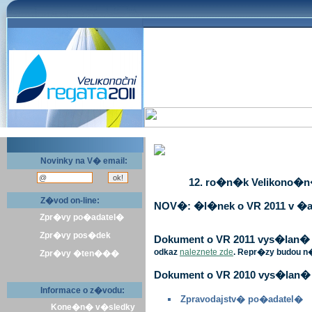
Novinky na V� email:
12. ro�n�k Velikono�n� 
Z�vod on-line:
NOV�: �l�nek o VR 2011 v �a
Zpr�vy po�adatel�
Zpr�vy pos�dek
Dokument o VR 2011 vys�lan� v 
odkaz
naleznete zde
. Repr�zy budou n
Zpr�vy �ten���
Dokument o VR 2010 vys�lan� 
Informace o z�vodu:
Zpravodajstv� po�adatel�
Kone�n� v�sledky