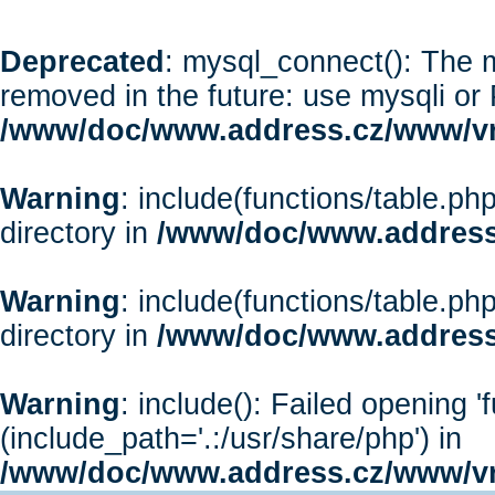
Deprecated
: mysql_connect(): The m
removed in the future: use mysqli or
/www/doc/www.address.cz/www/vr
Warning
: include(functions/table.php
directory in
/www/doc/www.address
Warning
: include(functions/table.php
directory in
/www/doc/www.address
Warning
: include(): Failed opening '
(include_path='.:/usr/share/php') in
/www/doc/www.address.cz/www/vr