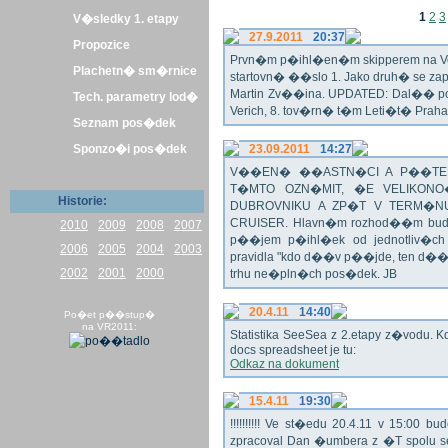
1
2
3
V�sledky 1. etapy
27.9.2011
20:37
Propozice
Prvn�m p�ihl�en�m skipperem na Veli
Plachetn� sm�rnice
startovn� ��slo 1. Jako druh� se z
Martin Zv��ina. UPDATED: Dal�� po�
Tech. parametry lod�
Verich, 8. tov�rn� t�m Leti�t� Praha 
Seznam pos�dek
Sponzo�i pos�dek
23.09.2011
14:27
V��EN� ��ASTN�CI A P��TEL
T�MTO OZN�MIT, �E VELIKON
Historie:
DUBROVNIKU A ZP�T V TERM�NU 
CRUISER. Hlavn�m rozhod��m bude o
2010
2009
2008
2007
p��jem p�ihl�ek od jednotliv�c
2006
2005
2004
2003
pravidla "kdo d��v p��jde, ten d�
2002
2001
2000
trhu ne�pln�ch pos�dek. JB
20.4.11
14:40
Po�et p��stup�
na VR2011:
Statistika SeeSea z 2.etapy z�vodu. K
docs spreadsheet je tu:
Odkaz na dokument
15.4.11
19:30
!!!!!!!!!! Ve st�edu 20.4.11 v 15:0
zpracoval Dan �umbera z �T spolu 