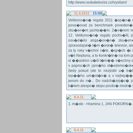
http://www.ceskatelevize.cz/ivysilani/
11.4.2011
15:06
Velikono�n� regata 2011 �sp�n� n
pova�ovat za benchmark poveden�
zku�en�m jachta��m. Z�v�rem le
12. Velikono�n� regatu pochv�lit, 
osv�d�ilo anga�ov�n� zku�en�c
zpravodajsk� t�m �esk� televize, a
za ty roky v�ichni v�te, �sp�ch �
v�li Neptuna, a to konkr�tn� na tom 
si ��astnici u�ili t�m�� v�echny dr
v paprsc�ch jarn�ho st�edomo�sk�ho
(tedy pokud jste to nezjistili u� 
lep��ho um�st�n� a v nejlep��
jenom do n�... Do nadch�zej�c� j
k�lem alespo� stopu poctiv� modr�
8.4.11
1. m�sto - Hramina 1, JAN POKORN�. G
8.4.11