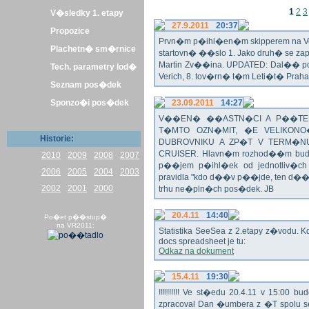
1
2
3
V�sledky 1. etapy
27.9.2011
20:37
Propozice
Prvn�m p�ihl�en�m skipperem na Veli
Plachetn� sm�rnice
startovn� ��slo 1. Jako druh� se z
Martin Zv��ina. UPDATED: Dal�� po�
Tech. parametry lod�
Verich, 8. tov�rn� t�m Leti�t� Praha 
Seznam pos�dek
Sponzo�i pos�dek
23.09.2011
14:27
V��EN� ��ASTN�CI A P��TEL
T�MTO OZN�MIT, �E VELIKON
Historie:
DUBROVNIKU A ZP�T V TERM�NU 
CRUISER. Hlavn�m rozhod��m bude o
2010
2009
2008
2007
p��jem p�ihl�ek od jednotliv�c
2006
2005
2004
2003
pravidla "kdo d��v p��jde, ten d�
2002
2001
2000
trhu ne�pln�ch pos�dek. JB
20.4.11
14:40
Po�et p��stup�
na VR2011:
Statistika SeeSea z 2.etapy z�vodu. K
docs spreadsheet je tu:
Odkaz na dokument
15.4.11
19:30
!!!!!!!!!! Ve st�edu 20.4.11 v 15:0
zpracoval Dan �umbera z �T spolu 