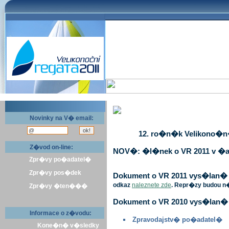
Novinky na V� email:
12. ro�n�k Velikono�n� 
Z�vod on-line:
NOV�: �l�nek o VR 2011 v �a
Zpr�vy po�adatel�
Zpr�vy pos�dek
Dokument o VR 2011 vys�lan� v 
odkaz
naleznete zde
. Repr�zy budou n
Zpr�vy �ten���
Dokument o VR 2010 vys�lan� 
Informace o z�vodu:
Zpravodajstv� po�adatel�
Kone�n� v�sledky