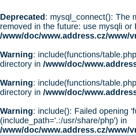
Deprecated
: mysql_connect(): The m
removed in the future: use mysqli or
/www/doc/www.address.cz/www/vr
Warning
: include(functions/table.php
directory in
/www/doc/www.address
Warning
: include(functions/table.php
directory in
/www/doc/www.address
Warning
: include(): Failed opening '
(include_path='.:/usr/share/php') in
/www/doc/www.address.cz/www/vr