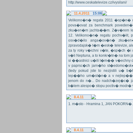
http://www.ceskatelevize.cz/ivysilani/
11.4.2011
15:06
Velikono�n� regata 2011 �sp�n� n
pova�ovat za benchmark poveden�
zku�en�m jachta��m. Z�v�rem le
12. Velikono�n� regatu pochv�lit, 
osv�d�ilo anga�ov�n� zku�en�c
zpravodajsk� t�m �esk� televize, a
za ty roky v�ichni v�te, �sp�ch �
v�li Neptuna, a to konkr�tn� na tom 
si ��astnici u�ili t�m�� v�echny dr
v paprsc�ch jarn�ho st�edomo�sk�ho
(tedy pokud jste to nezjistili u� 
lep��ho um�st�n� a v nejlep��
jenom do n�... Do nadch�zej�c� j
k�lem alespo� stopu poctiv� modr�
8.4.11
1. m�sto - Hramina 1, JAN POKORN�. G
8.4.11