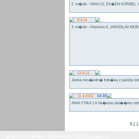
2. m�sto - NINA 22, EV�EN KORBEL. G
8.4.11
3. m�sto - Hramina 8, JAROSLAV MORA
12.4.11
Jedna nev�edn� fote�ka z paluby lo
11.4.2011
14:30
ANALYTIKA 1 k Va�emu dal��mu vy
1
2
3
� Yach Club Star� M�sto. 2008, WebDesign:
RNDr. Filip Pe�ek, PhD.