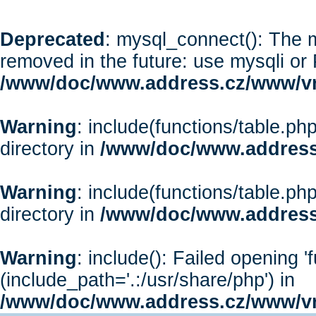
Deprecated
: mysql_connect(): The m
removed in the future: use mysqli or
/www/doc/www.address.cz/www/vr
Warning
: include(functions/table.php
directory in
/www/doc/www.address
Warning
: include(functions/table.php
directory in
/www/doc/www.address
Warning
: include(): Failed opening '
(include_path='.:/usr/share/php') in
/www/doc/www.address.cz/www/vr