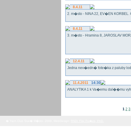
8.4.11
2. m�sto - NINA 22, EV�EN KORBEL. G
8.4.11
3. m�sto - Hramina 8, JAROSLAV MORA
12.4.11
Jedna nev�edn� fote�ka z paluby lo
11.4.2011
14:30
ANALYTIKA 1 k Va�emu dal��mu vy
1
2
3
� Yach Club Star� M�sto. 2008, WebDesign:
RNDr. Filip Pe�ek, PhD.