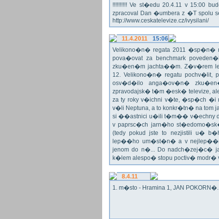
!!!!!!!!!! Ve st�edu 20.4.11 v 15:0
zpracoval Dan �umbera z �T spolu 
http://www.ceskatelevize.cz/ivysilani/
11.4.2011
15:06
Velikono�n� regata 2011 �sp�n� n
pova�ovat za benchmark poveden�
zku�en�m jachta��m. Z�v�rem le
12. Velikono�n� regatu pochv�lit, 
osv�d�ilo anga�ov�n� zku�en�c
zpravodajsk� t�m �esk� televize, a
za ty roky v�ichni v�te, �sp�ch �
v�li Neptuna, a to konkr�tn� na tom 
si ��astnici u�ili t�m�� v�echny dr
v paprsc�ch jarn�ho st�edomo�sk�ho
(tedy pokud jste to nezjistili u� 
lep��ho um�st�n� a v nejlep��
jenom do n�... Do nadch�zej�c� j
k�lem alespo� stopu poctiv� modr�
8.4.11
1. m�sto - Hramina 1, JAN POKORN�. G