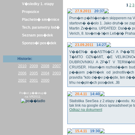
V�sledky 1. etapy
1
2
3
27.9.2011
20:37
Propozice
Prvn�m p�ihl�en�m skipperem na Veli
Plachetn� sm�rnice
startovn� ��slo 1. Jako druh� se z
Tech. parametry lod�
Martin Zv��ina. UPDATED: Dal�� po�
Verich, 8. tov�rn� t�m Leti�t� Praha 
Seznam pos�dek
Sponzo�i pos�dek
23.09.2011
14:27
V��EN� ��ASTN�CI A P��TEL
T�MTO OZN�MIT, �E VELIKON
Historie:
DUBROVNIKU A ZP�T V TERM�NU 
2010
2009
2008
2007
CRUISER. Hlavn�m rozhod��m bude o
p��jem p�ihl�ek od jednotliv�c
2006
2005
2004
2003
pravidla "kdo d��v p��jde, ten d�
2002
2001
2000
trhu ne�pln�ch pos�dek. JB
Po�et p��stup�
20.4.11
14:40
na VR2011:
Statistika SeeSea z 2.etapy z�vodu. K
tak link na google docs spreadsheet je t
Odkaz na dokument
15.4.11
19:30