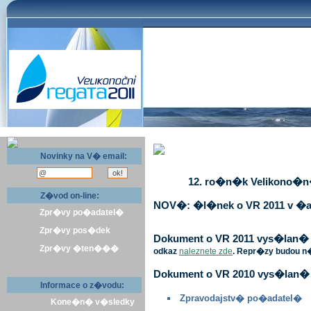
Novinky na V� email:
12. ro�n�k Velikono�n� 
Z�vod on-line:
NOV�: �l�nek o VR 2011 v �a
Zpr�vy po�adatel�
Zpr�vy pos�dek
Dokument o VR 2011 vys�lan� v 
Zpr�vy �ten���
odkaz
naleznete zde
. Repr�zy budou n
Dokument o VR 2010 vys�lan� 
Informace o z�vodu:
Zpravodajstv� po�adatel�
Kone�n� v�sledky