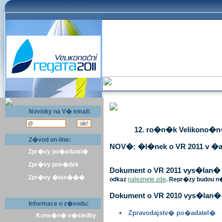
Novinky na V� email:
12. ro�n�k Velikono�n� 
Z�vod on-line:
NOV�: �l�nek o VR 2011 v �a
Zpr�vy po�adatel�
Zpr�vy pos�dek
Dokument o VR 2011 vys�lan� v 
Zpr�vy �ten���
odkaz
naleznete zde
. Repr�zy budou n
Dokument o VR 2010 vys�lan� 
Informace o z�vodu:
Zpravodajstv� po�adatel�
Kone�n� v�sledky