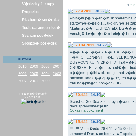
V�sledky 1. etapy
1
2
3
27.9.2011
20:37
Propozice
Prvn�m p�ihl�en�m skipperem na Veli
Plachetn� sm�rnice
startovn� ��slo 1. Jako druh� se z
Tech. parametry lod�
Martin Zv��ina. UPDATED: Dal�� po�
Verich, 8. tov�rn� t�m Leti�t� Praha 
Seznam pos�dek
Sponzo�i pos�dek
23.09.2011
14:27
V��EN� ��ASTN�CI A P��TEL
T�MTO OZN�MIT, �E VELIKON
Historie:
DUBROVNIKU A ZP�T V TERM�NU 
2010
2009
2008
2007
CRUISER. Hlavn�m rozhod��m bude o
p��jem p�ihl�ek od jednotliv�c
2006
2005
2004
2003
pravidla "kdo d��v p��jde, ten d�
2002
2001
2000
trhu ne�pln�ch pos�dek. JB
Po�et p��stup�
20.4.11
14:40
na VR2011:
Statistika SeeSea z 2.etapy z�vodu. K
docs spreadsheet je tu:
Odkaz na dokument
15.4.11
19:30
!!!!!!!!!! Ve st�edu 20.4.11 v 15:0
zpracoval Dan �umbera z �T spolu 