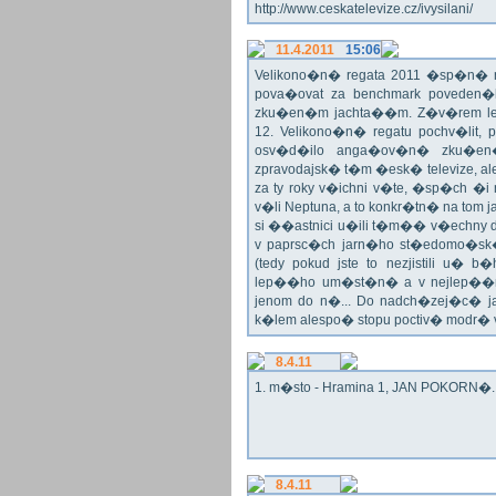
http://www.ceskatelevize.cz/ivysilani/
11.4.2011
15:06
Velikono�n� regata 2011 �sp�n� n
pova�ovat za benchmark poveden�
zku�en�m jachta��m. Z�v�rem le
12. Velikono�n� regatu pochv�lit, 
osv�d�ilo anga�ov�n� zku�en�c
zpravodajsk� t�m �esk� televize, a
za ty roky v�ichni v�te, �sp�ch �
v�li Neptuna, a to konkr�tn� na tom 
si ��astnici u�ili t�m�� v�echny dr
v paprsc�ch jarn�ho st�edomo�sk�ho
(tedy pokud jste to nezjistili u� 
lep��ho um�st�n� a v nejlep��
jenom do n�... Do nadch�zej�c� j
k�lem alespo� stopu poctiv� modr�
8.4.11
1. m�sto - Hramina 1, JAN POKORN�. G
8.4.11