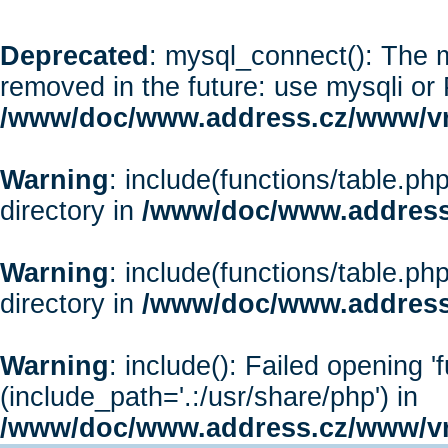
Deprecated
: mysql_connect(): The m
removed in the future: use mysqli or
/www/doc/www.address.cz/www/vr
Warning
: include(functions/table.php
directory in
/www/doc/www.address
Warning
: include(functions/table.php
directory in
/www/doc/www.address
Warning
: include(): Failed opening '
(include_path='.:/usr/share/php') in
/www/doc/www.address.cz/www/vr