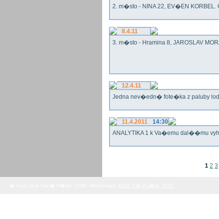
2. m�sto - NINA 22, EV�EN KORBEL. G
8.4.11
3. m�sto - Hramina 8, JAROSLAV MORA
12.4.11
Jedna nev�edn� fote�ka z paluby lo
11.4.2011
14:30
ANALYTIKA 1 k Va�emu dal��mu vy
1
2
3
� Yach Club Star� M�sto. 2008, WebDesign:
RNDr. Filip Pe�ek, PhD.