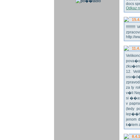
docs spr
Odkaz n
15.4
!!!!!!!
zpraco
http://w
11.4
Veliko
pova�o
zku�en
12. Vel
osv�d�
zpravod
za ty r
v�li Ne
si ��as
v paprs
(tedy p
lep��h
jenom 
k�lem 
8.4.