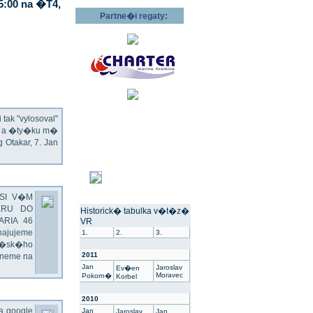
5:00 na �T4,
Partne�i regaty:
ak "vylosoval"
ec a �ty�ku m�
Otakar, 7. Jan
SI V�M
ERU DO
Historick� tabulka v�t�z�
ARIA 46
VR
hajujeme
1.
2.
3.
��sk�ho
2011
dneme na
Jan
Jaroslav
Ev�en
Moravec
Pokorn�
Korbel
2010
na google
Jan
Jaroslav
Jan