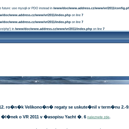
e future: use mysqli or PDO instead in
/www/doc/www.address.cz/www/vr/2011/config.p
w/doc/www.address.cz/www/vr/2011/index.php
on line
7
w/doc/www.address.cz/www/vr/2011/index.php
on line
7
are/php') in
/www/doc/www.address.cz/www/vr/2011/index.php
on line
7
12. ro�n�k Velikono�n� regaty se uskute�nil v term�nu 2.-9.
�l�nek o VR 2011 v �asopisu Yacht �. 6
naleznete zde
.