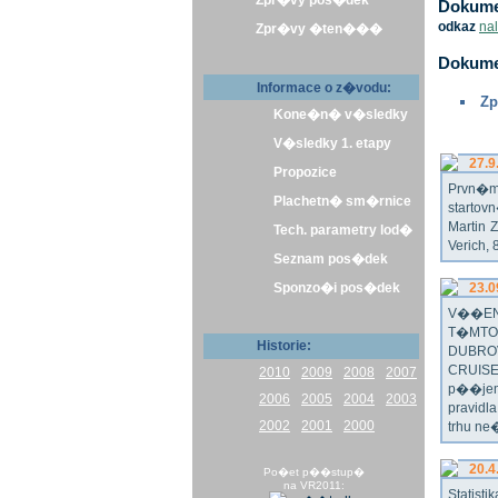
Zpr�vy pos�dek
Dokumen
odkaz
na
Zpr�vy �ten���
Dokume
Informace o z�vodu:
Zp
Kone�n� v�sledky
V�sledky 1. etapy
27.9
Propozice
Prvn�m 
Plachetn� sm�rnice
startov
Martin 
Tech. parametry lod�
Verich,
Seznam pos�dek
Sponzo�i pos�dek
23.0
V��EN
T�MTO
Historie:
DUBRO
CRUISE
2010
2009
2008
2007
p��jem
2006
2005
2004
2003
pravidl
2002
2001
2000
trhu ne
20.4
Po�et p��stup�
na VR2011:
Statist