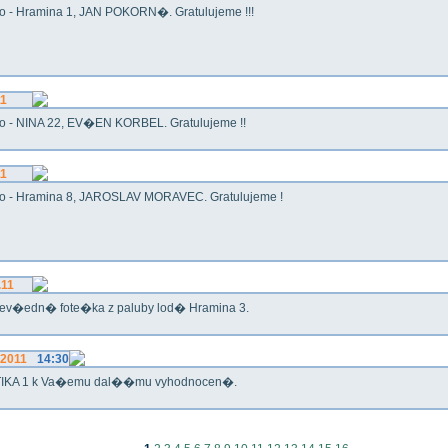
o - Hramina 1, JAN POKORN�. Gratulujeme !!!
11
o - NINA 22, EV�EN KORBEL. Gratulujeme !!
11
o - Hramina 8, JAROSLAV MORAVEC. Gratulujeme !
.11
ev�edn� fote�ka z paluby lod� Hramina 3.
.2011
14:30
IKA 1 k Va�emu dal��mu vyhodnocen�.