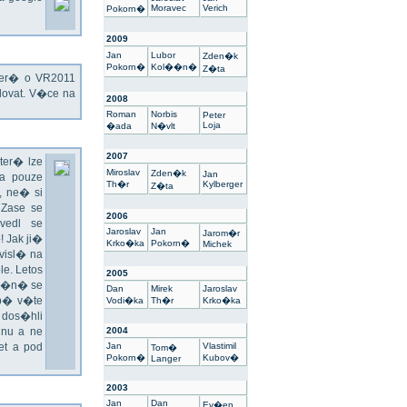
Moravec
Verich
Pokorn�
2009
Jan
Lubor
Zden�k
Pokorn�
Kol��n�
Z�ta
kter� o VR2011
ovat. V�ce na
2008
Roman
Norbis
Peter
Loja
�ada
N�vlt
2007
ter� lze
Miroslav
Zden�k
Jan
a pouze
Th�r
Kylberger
Z�ta
 ne� si
 Zase se
2006
vedl se
Jaroslav
Jan
Jarom�r
 Jak ji�
Krko�ka
Pokorn�
Michek
visl� na
e. Letos
2005
un�n� se
Dan
Mirek
Jaroslav
sp� v�te
Vodi�ka
Th�r
Krko�ka
 dos�hli
nu a ne
2004
t a pod
Jan
Vlastimil
Tom�
Pokorn�
Kubov�
Langer
2003
Jan
Dan
Ev�en