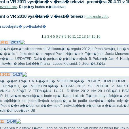
t o VR 2011 vys�lan� v �esk� televizi, premi�ra 20.4.11 v 1
leznete zde
. Repr�zy budou n�sledovat
nt o VR 2010 vys�lan� v �esk� televizi
naleznete zde
.
ravodajstv� po�adatel�
1
2
3
4
5
6
7
8
9
10
11
12
13
14
15
16
.2011
20:37
p�ihl�en�m skipperem na Velikono�n� regatu 2012 je Pepa Nov�k, kter� si t
n� ��slo 1. Jako druh� se zapsal Pavel N�m�cek. T�et� jede Jarda Morav
Zv��ina. UPDATED: Dal�� po�ad� p�ihl�en�ch: 5. Pokorn� Jan, 6. Heisig 
 8. tov�rn� t�m Leti�t� Praha - Lubos Klejsmid, 9. Zden�k Z�ta.
9.2011
14:27
� ��ASTN�CI A P��TEL� VELIKONO�N� REGATY, DOVOLUJEME 
 OZN�MIT, �E VELIKONO�N� REGATA 2012 SE POJEDE Z MURT
VNIKU A ZP�T V TERM�NU 14.-21. DUBNA 2012 NA 20 LOD�CH BAV
R. Hlavn�m rozhod��m bude op�t Karel Luksch. T�mto tedy ofici�ln� za
 p�ihl�ek od jednotliv�ch skipper�, a to podle osv�d�en�ho mlyn
a "kdo d��v p��jde, ten d��v mele". Individu�ln� z�jemce o ��ast nab�
�pln�ch pos�dek. JB
.11
14:40
ika SeeSea z 2.etapy z�vodu. Kdo se na to chce podivat primo na webu tak link 