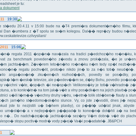
eadsheet je tu:
a dokument
.11
19:30
!!! Ve st�edu 20.4.11 v 15:00 bude na �T4 premi�ra dokument�rn�ho filmu, 
val Dan �umbera z �T spolu se sv�m kolegou. Dal�� repr�zy budou n�sled
ww.ceskatelevize.cz/ivysilani/
.2011
15:06
no�n� regata 2011 �sp�n� nav�zala na tradici p�edchoz�ho ro�n�ku, k
vat za benchmark poveden�ho z�vodu a znovu prok�zala, �e je ur�en
�m jachta��m. Z�v�rem leto�n�ho ro�n�ku n�m tedy op�t nezb�v�,
ikono�n� regatu pochv�lit, proto�e nikdo jin� to za n�s toti� neud�l�.
ilo anga�ov�n� zku�en�ch rozhod��ch, povedly se pos�dky, po
ajsk� t�m �esk� televize, ale p�edev��m se, d�ky Bohu, povedlo po�as�!
oky v�ichni v�te, �sp�ch �i ne�sp�ch Velikono�ky je toti� v�hradn� z�
ptuna, a to konkr�tn� na tom jak� v�tr a vlny pos�dk�m na jejich plavb� po�l
tnici u�ili t�m�� v�echny druhy v�tru, v�etn� tolik obl�ben� flauty a sl
c�ch jarn�ho st�edomo�sk�ho slunce. Vy, co jste z�vodili, dnes ji� nej
okud jste to nezjistili u� b�hem plavby), co p��t� ud�lat jinak, abyste
o um�st�n� a v nejlep��m p��pad� to kone�n� dot�hli a� na bed
do n�... Do nadch�zej�c� jachta�sk� sez�ny V�m dobr� v�tr do plache
alespo� stopu poctiv� modr� vody p�ej� Va�i po�adatel�. JB&PCH
11