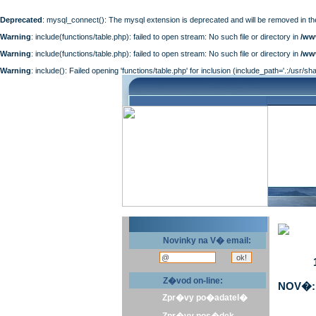
Deprecated
: mysql_connect(): The mysql extension is deprecated and will be removed in th
Warning
: include(functions/table.php): failed to open stream: No such file or directory in
/ww
Warning
: include(functions/table.php): failed to open stream: No such file or directory in
/ww
Warning
: include(): Failed opening 'functions/table.php' for inclusion (include_path='.:/usr/sh
Novinky na V� email:
Z�vod on-line:
NOV�: 
Zpr�vy po�adatel�