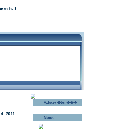
hp
on line
8
Vzkazy �ten���:
Odeslat vzkaz >>
4. 2011
Meteo:
Pov�trnostn�
p�edpov�d >>