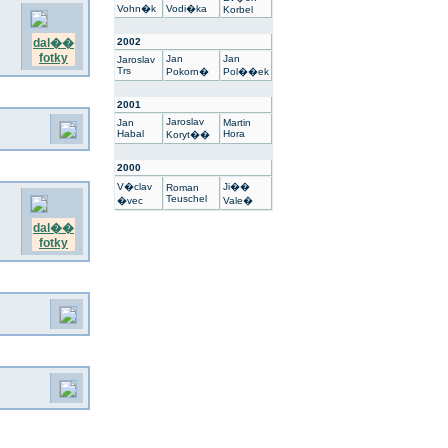
Vohn�k
Vodi�ka
Korbel
dal��
2002
fotky
Jan
Jan
Jaroslav
Trs
Pokorn�
Pol��ek
2001
Jaroslav
Jan
Martin
Habal
Hora
Koryt��
2000
V�clav
Ji��
Roman
Teuschel
�vec
Vale�
dal��
fotky