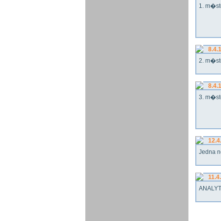
1. m�st
8.4.
2. m�st
8.4.
3. m�st
12.4
Jedna n
11.4
ANALYT