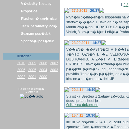
V�sledky 1. etapy
1
2
3
27.9.2011
20:37
Propozice
Prvn�m p�ihl�en�m skipperem na Veli
Plachetn� sm�rnice
startovn� ��slo 1. Jako druh� se z
Tech. parametry lod�
Martin Zv��ina. UPDATED: Dal�� po�
Verich, 8. tov�rn� t�m Leti�t� Praha 
Seznam pos�dek
Sponzo�i pos�dek
23.09.2011
14:27
V��EN� ��ASTN�CI A P��TEL
T�MTO OZN�MIT, �E VELIKON
Historie:
DUBROVNIKU A ZP�T V TERM�NU 
2010
2009
2008
2007
CRUISER. Hlavn�m rozhod��m bude o
p��jem p�ihl�ek od jednotliv�c
2006
2005
2004
2003
pravidla "kdo d��v p��jde, ten d�
2002
2001
2000
trhu ne�pln�ch pos�dek. JB
Po�et p��stup�
20.4.11
14:40
na VR2011:
Statistika SeeSea z 2.etapy z�vodu. K
docs spreadsheet je tu:
Odkaz na dokument
15.4.11
19:30
!!!!!!!!!! Ve st�edu 20.4.11 v 15:0
zpracoval Dan �umbera z �T spolu 