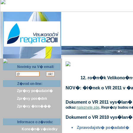
Novinky na V� email:
12. ro�n�k Velikono�n� 
Z�vod on-line:
NOV�: �l�nek o VR 2011 v �a
Zpr�vy po�adatel�
Zpr�vy pos�dek
Dokument o VR 2011 vys�lan� v 
Zpr�vy �ten���
odkaz
naleznete zde
. Repr�zy budou n
Dokument o VR 2010 vys�lan� 
Informace o z�vodu:
Zpravodajstv� po�adatel�
Kone�n� v�sledky