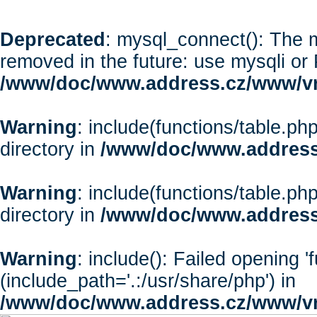
Deprecated
: mysql_connect(): The m
removed in the future: use mysqli or
/www/doc/www.address.cz/www/vr
Warning
: include(functions/table.php
directory in
/www/doc/www.address
Warning
: include(functions/table.php
directory in
/www/doc/www.address
Warning
: include(): Failed opening '
(include_path='.:/usr/share/php') in
/www/doc/www.address.cz/www/vr