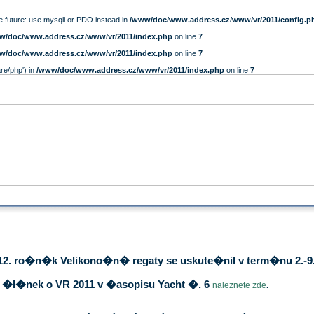
e future: use mysqli or PDO instead in
/www/doc/www.address.cz/www/vr/2011/config.p
w/doc/www.address.cz/www/vr/2011/index.php
on line
7
w/doc/www.address.cz/www/vr/2011/index.php
on line
7
are/php') in
/www/doc/www.address.cz/www/vr/2011/index.php
on line
7
12. ro�n�k Velikono�n� regaty se uskute�nil v term�nu 2.-9.
�l�nek o VR 2011 v �asopisu Yacht �. 6
naleznete zde
.