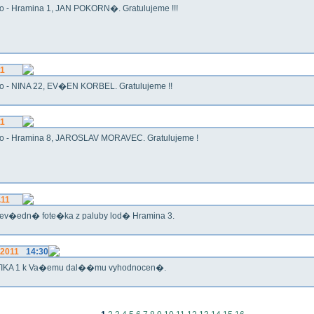
o - Hramina 1, JAN POKORN�. Gratulujeme !!!
11
o - NINA 22, EV�EN KORBEL. Gratulujeme !!
11
o - Hramina 8, JAROSLAV MORAVEC. Gratulujeme !
.11
ev�edn� fote�ka z paluby lod� Hramina 3.
.2011
14:30
IKA 1 k Va�emu dal��mu vyhodnocen�.