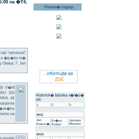
5:00 na �T4,
Partne�i regaty:
ak "vylosoval"
ec a �ty�ku m�
Otakar, 7. Jan
SI V�M
ERU DO
Historick� tabulka v�t�z�
ARIA 46
VR
hajujeme
1.
2.
3.
��sk�ho
dneme na
2011
Jan
Jaroslav
Ev�en
Moravec
Pokorn�
Korbel
2010
na google