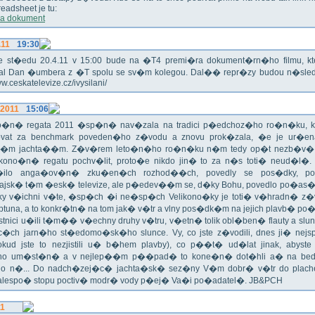
eadsheet je tu:
a dokument
.11
19:30
!!! Ve st�edu 20.4.11 v 15:00 bude na �T4 premi�ra dokument�rn�ho filmu, 
val Dan �umbera z �T spolu se sv�m kolegou. Dal�� repr�zy budou n�sled
ww.ceskatelevize.cz/ivysilani/
.2011
15:06
no�n� regata 2011 �sp�n� nav�zala na tradici p�edchoz�ho ro�n�ku, k
vat za benchmark poveden�ho z�vodu a znovu prok�zala, �e je ur�en
�m jachta��m. Z�v�rem leto�n�ho ro�n�ku n�m tedy op�t nezb�v�,
ikono�n� regatu pochv�lit, proto�e nikdo jin� to za n�s toti� neud�l�.
ilo anga�ov�n� zku�en�ch rozhod��ch, povedly se pos�dky, po
ajsk� t�m �esk� televize, ale p�edev��m se, d�ky Bohu, povedlo po�as�!
oky v�ichni v�te, �sp�ch �i ne�sp�ch Velikono�ky je toti� v�hradn� z�
ptuna, a to konkr�tn� na tom jak� v�tr a vlny pos�dk�m na jejich plavb� po�l
tnici u�ili t�m�� v�echny druhy v�tru, v�etn� tolik obl�ben� flauty a sl
c�ch jarn�ho st�edomo�sk�ho slunce. Vy, co jste z�vodili, dnes ji� nej
okud jste to nezjistili u� b�hem plavby), co p��t� ud�lat jinak, abyste
o um�st�n� a v nejlep��m p��pad� to kone�n� dot�hli a� na bed
do n�... Do nadch�zej�c� jachta�sk� sez�ny V�m dobr� v�tr do plache
alespo� stopu poctiv� modr� vody p�ej� Va�i po�adatel�. JB&PCH
11