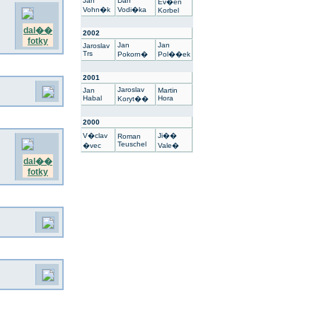
Jan
Dan
Ev�en
Vohn�k
Vodi�ka
Korbel
dal��
2002
fotky
Jan
Jan
Jaroslav
Trs
Pokorn�
Pol��ek
2001
Jaroslav
Jan
Martin
Habal
Hora
Koryt��
2000
V�clav
Ji��
Roman
Teuschel
�vec
Vale�
dal��
fotky