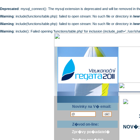
Deprecated
: mysql_connect(): The mysql extension is deprecated and will be removed in th
Warning
: include(functions/table.php): failed to open stream: No such file or directory in
/ww
Warning
: include(functions/table.php): failed to open stream: No such file or directory in
/ww
Warning
: include(): Failed opening 'functions/table.php' for inclusion (include_path='.:/usr/sh
Novinky na V� email:
Z�vod on-line:
NOV�: 
Zpr�vy po�adatel�