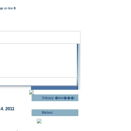
hp
on line
8
Vzkazy �ten���:
Odeslat vzkaz >>
4. 2011
Meteo:
Pov�trnostn�
p�edpov�d >>