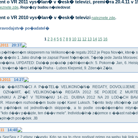
t o VR 2011 vys�lan� v �esk� televizi, premi�ra 20.4.11 v 1
leznete zde
. Repr�zy budou n�sledovat
nt o VR 2010 vys�lan� v �esk� televizi
naleznete zde
.
ravodajstv� po�adatel�
1
2
3
4
5
6
7
8
9
10
11
12
13
14
15
16
.2011
20:37
p�ihl�en�m skipperem na Velikono�n� regatu 2012 je Pepa Nov�k, kter� si t
n� ��slo 1. Jako druh� se zapsal Pavel N�m�cek. T�et� jede Jarda Morav
Zv��ina. UPDATED: Dal�� po�ad� p�ihl�en�ch: 5. Pokorn� Jan, 6. Heisig 
 8. tov�rn� t�m Leti�t� Praha - Lubos Klejsmid, 9. Zden�k Z�ta.
9.2011
14:27
� ��ASTN�CI A P��TEL� VELIKONO�N� REGATY, DOVOLUJEME 
 OZN�MIT, �E VELIKONO�N� REGATA 2012 SE POJEDE Z MURT
VNIKU A ZP�T V TERM�NU 14.-21. DUBNA 2012 NA 20 LOD�CH BAV
R. Hlavn�m rozhod��m bude op�t Karel Luksch. T�mto tedy ofici�ln� za
 p�ihl�ek od jednotliv�ch skipper�, a to podle osv�d�en�ho mlyn
a "kdo d��v p��jde, ten d��v mele". Individu�ln� z�jemce o ��ast nab�
�pln�ch pos�dek. JB
.11
14:40
ika SeeSea z 2.etapy z�vodu. Kdo se na to chce podivat primo na webu tak link 