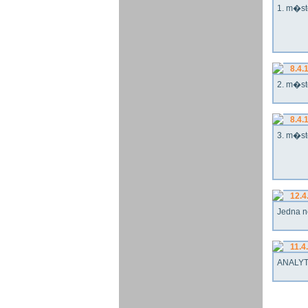
1. m�st
8.4.
2. m�st
8.4.
3. m�st
12.4
Jedna n
11.4
ANALYT