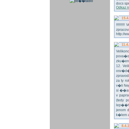
docs spr
Odkaz n
15.4
!!!!!!!
zpraco
http://w
11.4
Veliko
pova�o
zku�en
12. Vel
osv�d�
zpravod
za ty r
v�li Ne
si ��as
v paprs
(tedy p
lep��h
jenom 
k�lem 
8.4.