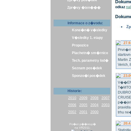
Zpr�vy pos�dek
Dokumen
odkaz
na
Zpr�vy �ten���
Dokume
Informace o z�vodu:
Zp
Kone�n� v�sledky
V�sledky 1. etapy
27.9
Propozice
Prvn�m 
Plachetn� sm�rnice
startov
Martin 
Tech. parametry lod�
Verich,
Seznam pos�dek
Sponzo�i pos�dek
23.0
V��EN
T�MTO
Historie:
DUBRO
CRUISE
2010
2009
2008
2007
p��jem
2006
2005
2004
2003
pravidl
2002
2001
2000
trhu ne
20.4
Po�et p��stup�
na VR2011:
Statist