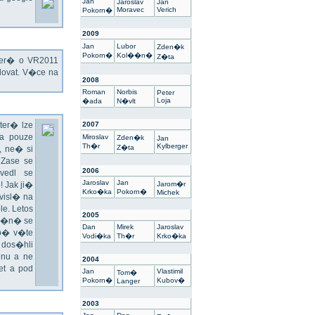
Jan
Jaroslav
Jan
Moravec
Verich
Pokorn�
2009
Jan
Lubor
Zden�k
Pokorn�
Kol��n�
Z�ta
kter� o VR2011
ovat. V�ce na
2008
Roman
Norbis
Peter
Loja
�ada
N�vlt
ter� lze
2007
a pouze
Miroslav
Zden�k
Jan
Th�r
Kylberger
Z�ta
 ne� si
 Zase se
2006
vedl se
Jaroslav
Jan
 Jak ji�
Jarom�r
Krko�ka
Pokorn�
Michek
visl� na
e. Letos
2005
un�n� se
Dan
Mirek
Jaroslav
sp� v�te
Vodi�ka
Th�r
Krko�ka
 dos�hli
nu a ne
2004
t a pod
Jan
Vlastimil
Tom�
Pokorn�
Kubov�
Langer
2003