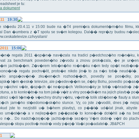
eadsheet je tu:
a dokument
.11
19:30
!!! Ve st�edu 20.4.11 v 15:00 bude na �T4 premi�ra dokument�rn�ho filmu, 
val Dan �umbera z �T spolu se sv�m kolegou. Dal�� repr�zy budou n�sled
ww.ceskatelevize.cz/ivysilani/
.2011
15:06
no�n� regata 2011 �sp�n� nav�zala na tradici p�edchoz�ho ro�n�ku, k
vat za benchmark poveden�ho z�vodu a znovu prok�zala, �e je ur�en
�m jachta��m. Z�v�rem leto�n�ho ro�n�ku n�m tedy op�t nezb�v�,
ikono�n� regatu pochv�lit, proto�e nikdo jin� to za n�s toti� neud�l�.
ilo anga�ov�n� zku�en�ch rozhod��ch, povedly se pos�dky, po
ajsk� t�m �esk� televize, ale p�edev��m se, d�ky Bohu, povedlo po�as�!
oky v�ichni v�te, �sp�ch �i ne�sp�ch Velikono�ky je toti� v�hradn� z�
ptuna, a to konkr�tn� na tom jak� v�tr a vlny pos�dk�m na jejich plavb� po�l
tnici u�ili t�m�� v�echny druhy v�tru, v�etn� tolik obl�ben� flauty a sl
c�ch jarn�ho st�edomo�sk�ho slunce. Vy, co jste z�vodili, dnes ji� nej
okud jste to nezjistili u� b�hem plavby), co p��t� ud�lat jinak, abyste
o um�st�n� a v nejlep��m p��pad� to kone�n� dot�hli a� na bed
do n�... Do nadch�zej�c� jachta�sk� sez�ny V�m dobr� v�tr do plache
alespo� stopu poctiv� modr� vody p�ej� Va�i po�adatel�. JB&PCH
11