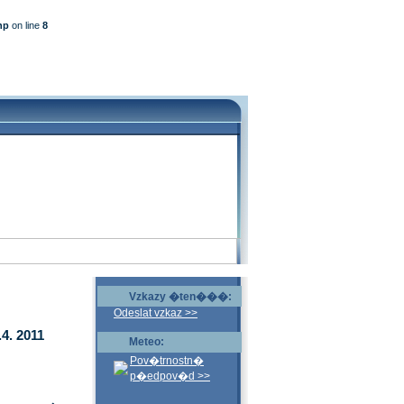
hp
on line
8
Vzkazy �ten���:
Odeslat vzkaz >>
4. 2011
Meteo:
Pov�trnostn�
p�edpov�d >>