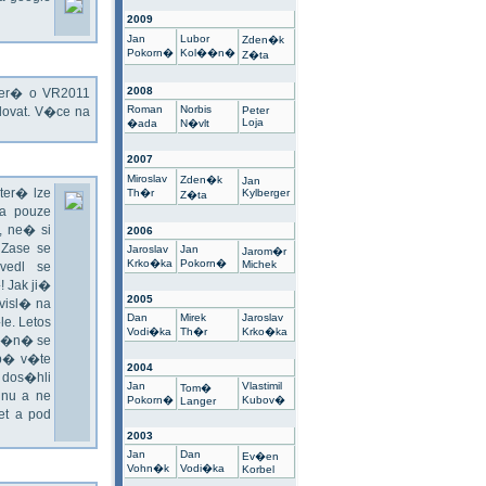
2009
Jan
Lubor
Zden�k
Pokorn�
Kol��n�
Z�ta
2008
kter� o VR2011
Roman
Norbis
ovat. V�ce na
Peter
Loja
�ada
N�vlt
2007
Miroslav
Zden�k
Jan
ter� lze
Th�r
Kylberger
Z�ta
a pouze
 ne� si
2006
 Zase se
Jaroslav
Jan
Jarom�r
Krko�ka
Pokorn�
Michek
vedl se
 Jak ji�
2005
visl� na
Dan
Mirek
Jaroslav
e. Letos
Vodi�ka
Th�r
Krko�ka
un�n� se
sp� v�te
2004
 dos�hli
Jan
Vlastimil
Tom�
nu a ne
Pokorn�
Kubov�
Langer
t a pod
2003
Jan
Dan
Ev�en
Vohn�k
Vodi�ka
Korbel