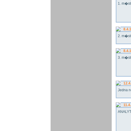
1. m�st
8.4.
2. m�st
8.4.
3. m�st
12.4
Jedna n
11.4
ANALYT