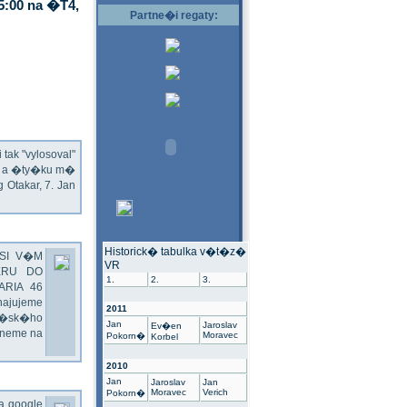
5:00 na �T4,
Partne�i regaty:
ak "vylosoval"
ec a �ty�ku m�
Otakar, 7. Jan
Historick� tabulka v�t�z�
SI V�M
VR
ERU DO
1.
2.
3.
ARIA 46
hajujeme
2011
��sk�ho
Jan
Jaroslav
Ev�en
dneme na
Moravec
Pokorn�
Korbel
2010
Jan
Jaroslav
Jan
Moravec
Verich
Pokorn�
na google