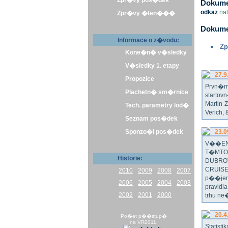
Zpr�vy pos�dek
Dokumen
odkaz
na
Zpr�vy �ten���
Dokume
Informace o z�vodu:
Zp
Kone�n� v�sledky
V�sledky 1. etapy
27.9
Propozice
Prvn�m 
Plachetn� sm�rnice
startov
Martin 
Tech. parametry lod�
Verich,
Seznam pos�dek
Sponzo�i pos�dek
23.0
V��EN
T�MTO
Historie:
DUBRO
CRUISE
2010
2009
2008
2007
p��jem
2006
2005
2004
2003
pravidl
2002
2001
2000
trhu ne
20.4
Po�et p��stup�
na VR2011:
Statist