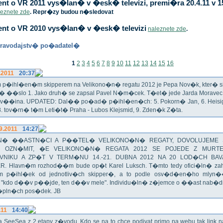
t o VR 2011 vys�lan� v �esk� televizi, premi�ra 20.4.11 v 1
leznete zde
. Repr�zy budou n�sledovat
nt o VR 2010 vys�lan� v �esk� televizi
naleznete zde
.
ravodajstv� po�adatel�
1
2
3
4
5
6
7
8
9
10
11
12
13
14
15
16
.2011
20:37
p�ihl�en�m skipperem na Velikono�n� regatu 2012 je Pepa Nov�k, kter� si t
n� ��slo 1. Jako druh� se zapsal Pavel N�m�cek. T�et� jede Jarda Morav
Zv��ina. UPDATED: Dal�� po�ad� p�ihl�en�ch: 5. Pokorn� Jan, 6. Heisig 
 8. tov�rn� t�m Leti�t� Praha - Lubos Klejsmid, 9. Zden�k Z�ta.
9.2011
14:27
� ��ASTN�CI A P��TEL� VELIKONO�N� REGATY, DOVOLUJEME 
 OZN�MIT, �E VELIKONO�N� REGATA 2012 SE POJEDE Z MURT
VNIKU A ZP�T V TERM�NU 14.-21. DUBNA 2012 NA 20 LOD�CH BAV
R. Hlavn�m rozhod��m bude op�t Karel Luksch. T�mto tedy ofici�ln� za
 p�ihl�ek od jednotliv�ch skipper�, a to podle osv�d�en�ho mlyn
a "kdo d��v p��jde, ten d��v mele". Individu�ln� z�jemce o ��ast nab�
�pln�ch pos�dek. JB
.11
14:40
ika SeeSea z 2.etapy z�vodu. Kdo se na to chce podivat primo na webu tak link 