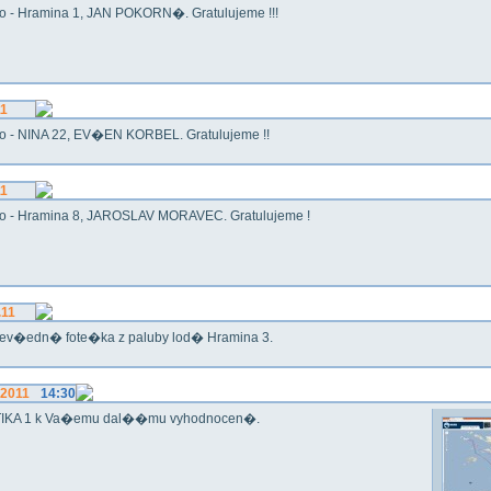
o - Hramina 1, JAN POKORN�. Gratulujeme !!!
11
o - NINA 22, EV�EN KORBEL. Gratulujeme !!
11
o - Hramina 8, JAROSLAV MORAVEC. Gratulujeme !
.11
ev�edn� fote�ka z paluby lod� Hramina 3.
.2011
14:30
IKA 1 k Va�emu dal��mu vyhodnocen�.