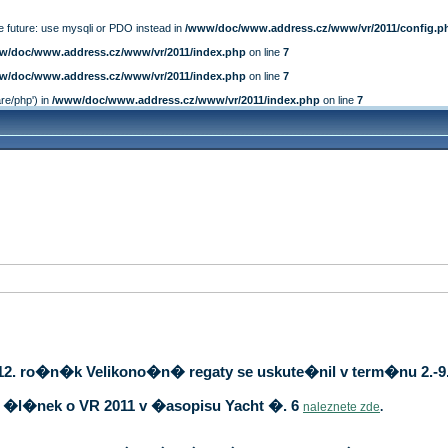
e future: use mysqli or PDO instead in
/www/doc/www.address.cz/www/vr/2011/config.p
w/doc/www.address.cz/www/vr/2011/index.php
on line
7
w/doc/www.address.cz/www/vr/2011/index.php
on line
7
are/php') in
/www/doc/www.address.cz/www/vr/2011/index.php
on line
7
12. ro�n�k Velikono�n� regaty se uskute�nil v term�nu 2.-9.
�l�nek o VR 2011 v �asopisu Yacht �. 6
naleznete zde
.