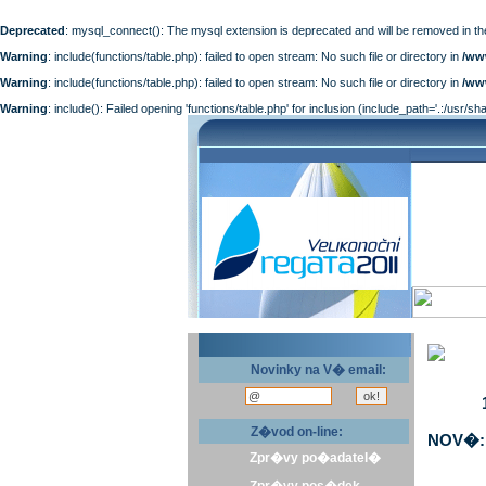
Deprecated
: mysql_connect(): The mysql extension is deprecated and will be removed in th
Warning
: include(functions/table.php): failed to open stream: No such file or directory in
/ww
Warning
: include(functions/table.php): failed to open stream: No such file or directory in
/ww
Warning
: include(): Failed opening 'functions/table.php' for inclusion (include_path='.:/usr/sh
Novinky na V� email:
Z�vod on-line:
NOV�: 
Zpr�vy po�adatel�