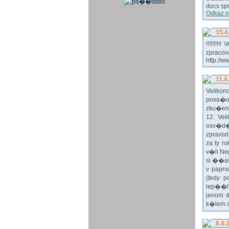
docs spr
Odkaz n
15.4
!!!!!!!
zpraco
http://w
11.4
Veliko
pova�o
zku�en
12. Vel
osv�d�
zpravod
za ty r
v�li Ne
si ��as
v paprs
(tedy p
lep��h
jenom 
k�lem 
8.4.