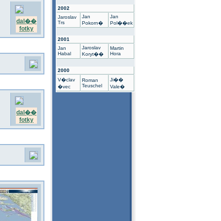
2002
Jan
Jan
Jaroslav
dal��
Trs
Pokorn�
Pol��ek
fotky
2001
Jaroslav
Jan
Martin
Habal
Hora
Koryt��
2000
V�clav
Ji��
Roman
Teuschel
�vec
Vale�
dal��
fotky