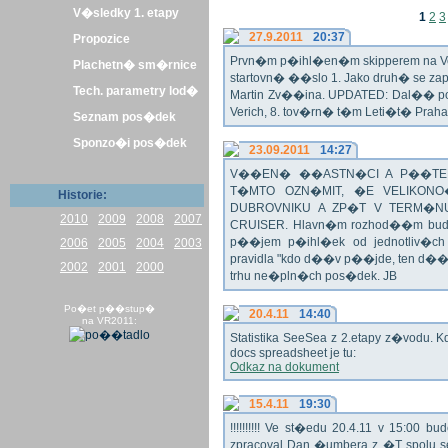
V�sledky 1. etapy
1
2
3
27.9.2011
20:37
Propozice
Prvn�m p�ihl�en�m skipperem na Veli
Plachetn� sm�rnice
startovn� ��slo 1. Jako druh� se z
Tech. parametry lod�
Martin Zv��ina. UPDATED: Dal�� po�
Verich, 8. tov�rn� t�m Leti�t� Praha 
Seznam pos�dek
Sponzo�i pos�dek
23.09.2011
14:27
V��EN� ��ASTN�CI A P��TEL
T�MTO OZN�MIT, �E VELIKON
Historie:
DUBROVNIKU A ZP�T V TERM�NU 
2010
2009
2008
2007
CRUISER. Hlavn�m rozhod��m bude o
p��jem p�ihl�ek od jednotliv�c
2006
2005
2004
2003
pravidla "kdo d��v p��jde, ten d�
2002
2001
2000
trhu ne�pln�ch pos�dek. JB
Po�et p��stup�
20.4.11
14:40
na VR2011:
Statistika SeeSea z 2.etapy z�vodu. K
docs spreadsheet je tu:
Odkaz na dokument
15.4.11
19:30
!!!!!!!!!! Ve st�edu 20.4.11 v 15:0
zpracoval Dan �umbera z �T spolu 