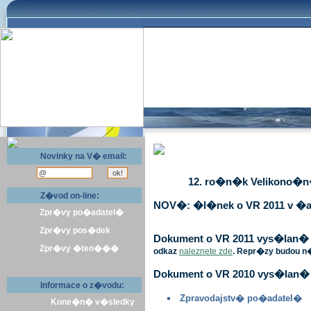
Novinky na V� email:
12. ro�n�k Velikono�n� 
Z�vod on-line:
NOV�: �l�nek o VR 2011 v �a
Zpr�vy po�adatel�
Zpr�vy pos�dek
Dokument o VR 2011 vys�lan� v 
Zpr�vy �ten���
odkaz
naleznete zde
. Repr�zy budou n
Dokument o VR 2010 vys�lan� 
Informace o z�vodu:
Zpravodajstv� po�adatel�
Kone�n� v�sledky