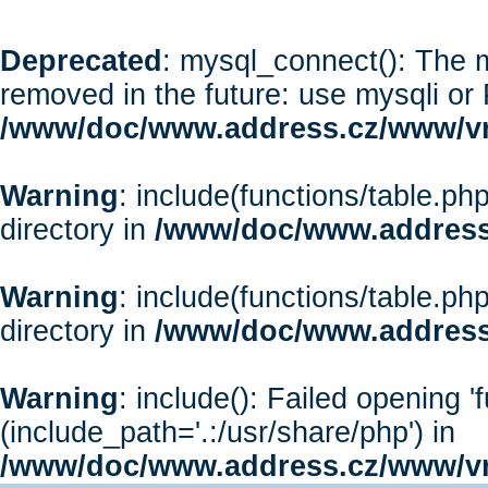
Deprecated
: mysql_connect(): The m
removed in the future: use mysqli or
/www/doc/www.address.cz/www/vr
Warning
: include(functions/table.php
directory in
/www/doc/www.address
Warning
: include(functions/table.php
directory in
/www/doc/www.address
Warning
: include(): Failed opening '
(include_path='.:/usr/share/php') in
/www/doc/www.address.cz/www/vr