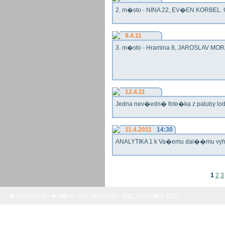
2. m�sto - NINA 22, EV�EN KORBEL. G
8.4.11
3. m�sto - Hramina 8, JAROSLAV MORA
12.4.11
Jedna nev�edn� fote�ka z paluby lo
11.4.2011
14:30
ANALYTIKA 1 k Va�emu dal��mu vy
1
2
3
� Yach Club Star� M�sto. 2008, WebDesign:
RNDr. Filip Pe�ek, PhD.