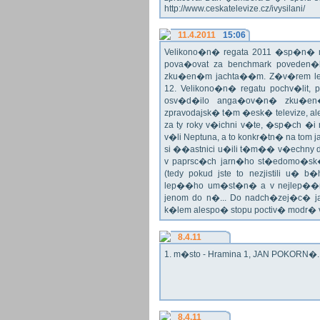
http://www.ceskatelevize.cz/ivysilani/
11.4.2011
15:06
Velikono�n� regata 2011 �sp�n� n
pova�ovat za benchmark poveden�
zku�en�m jachta��m. Z�v�rem le
12. Velikono�n� regatu pochv�lit, 
osv�d�ilo anga�ov�n� zku�en�c
zpravodajsk� t�m �esk� televize, a
za ty roky v�ichni v�te, �sp�ch �
v�li Neptuna, a to konkr�tn� na tom 
si ��astnici u�ili t�m�� v�echny dr
v paprsc�ch jarn�ho st�edomo�sk�ho
(tedy pokud jste to nezjistili u� 
lep��ho um�st�n� a v nejlep��
jenom do n�... Do nadch�zej�c� j
k�lem alespo� stopu poctiv� modr�
8.4.11
1. m�sto - Hramina 1, JAN POKORN�. G
8.4.11