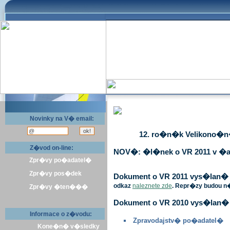
Novinky na V� email:
12. ro�n�k Velikono�n� 
Z�vod on-line:
NOV�: �l�nek o VR 2011 v �a
Zpr�vy po�adatel�
Zpr�vy pos�dek
Dokument o VR 2011 vys�lan� v 
odkaz
naleznete zde
. Repr�zy budou n
Zpr�vy �ten���
Dokument o VR 2010 vys�lan� 
Informace o z�vodu:
Zpravodajstv� po�adatel�
Kone�n� v�sledky