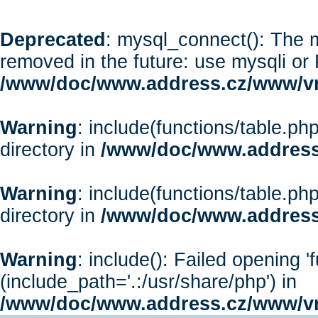
Deprecated
: mysql_connect(): The m
removed in the future: use mysqli or
/www/doc/www.address.cz/www/vr
Warning
: include(functions/table.php
directory in
/www/doc/www.address
Warning
: include(functions/table.php
directory in
/www/doc/www.address
Warning
: include(): Failed opening '
(include_path='.:/usr/share/php') in
/www/doc/www.address.cz/www/vr