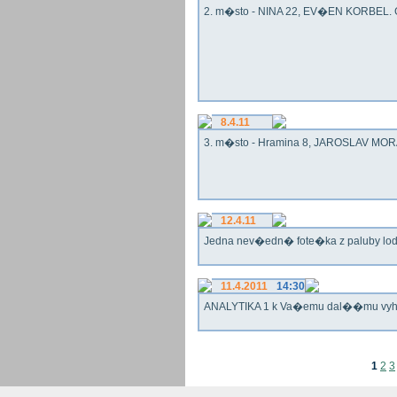
2. m�sto - NINA 22, EV�EN KORBEL. G
8.4.11
3. m�sto - Hramina 8, JAROSLAV MORA
12.4.11
Jedna nev�edn� fote�ka z paluby lo
11.4.2011
14:30
ANALYTIKA 1 k Va�emu dal��mu vy
1
2
3