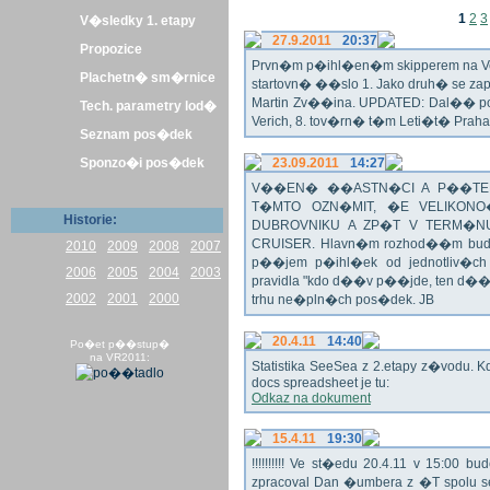
1
2
3
V�sledky 1. etapy
27.9.2011
20:37
Propozice
Prvn�m p�ihl�en�m skipperem na Veli
Plachetn� sm�rnice
startovn� ��slo 1. Jako druh� se z
Martin Zv��ina. UPDATED: Dal�� po�
Tech. parametry lod�
Verich, 8. tov�rn� t�m Leti�t� Praha 
Seznam pos�dek
Sponzo�i pos�dek
23.09.2011
14:27
V��EN� ��ASTN�CI A P��TEL
T�MTO OZN�MIT, �E VELIKON
Historie:
DUBROVNIKU A ZP�T V TERM�NU 
CRUISER. Hlavn�m rozhod��m bude o
2010
2009
2008
2007
p��jem p�ihl�ek od jednotliv�c
2006
2005
2004
2003
pravidla "kdo d��v p��jde, ten d�
2002
2001
2000
trhu ne�pln�ch pos�dek. JB
20.4.11
14:40
Po�et p��stup�
na VR2011:
Statistika SeeSea z 2.etapy z�vodu. K
docs spreadsheet je tu:
Odkaz na dokument
15.4.11
19:30
!!!!!!!!!! Ve st�edu 20.4.11 v 15:0
zpracoval Dan �umbera z �T spolu 