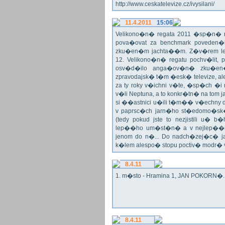
http://www.ceskatelevize.cz/ivysilani/
11.4.2011
15:06
Velikono�n� regata 2011 �sp�n� n
pova�ovat za benchmark poveden�
zku�en�m jachta��m. Z�v�rem le
12. Velikono�n� regatu pochv�lit, 
osv�d�ilo anga�ov�n� zku�en�c
zpravodajsk� t�m �esk� televize, a
za ty roky v�ichni v�te, �sp�ch �
v�li Neptuna, a to konkr�tn� na tom 
si ��astnici u�ili t�m�� v�echny dr
v paprsc�ch jarn�ho st�edomo�sk�ho
(tedy pokud jste to nezjistili u� 
lep��ho um�st�n� a v nejlep��
jenom do n�... Do nadch�zej�c� j
k�lem alespo� stopu poctiv� modr�
8.4.11
1. m�sto - Hramina 1, JAN POKORN�. G
8.4.11