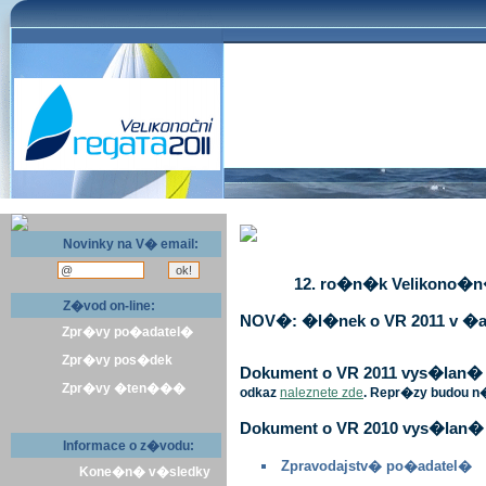
Novinky na V� email:
12. ro�n�k Velikono�n� 
Z�vod on-line:
NOV�: �l�nek o VR 2011 v �a
Zpr�vy po�adatel�
Zpr�vy pos�dek
Dokument o VR 2011 vys�lan� v 
Zpr�vy �ten���
odkaz
naleznete zde
. Repr�zy budou n
Dokument o VR 2010 vys�lan� 
Informace o z�vodu:
Zpravodajstv� po�adatel�
Kone�n� v�sledky