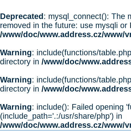
Deprecated
: mysql_connect(): The m
removed in the future: use mysqli or
/www/doc/www.address.cz/www/vr
Warning
: include(functions/table.php
directory in
/www/doc/www.address
Warning
: include(functions/table.php
directory in
/www/doc/www.address
Warning
: include(): Failed opening '
(include_path='.:/usr/share/php') in
/www/doc/www.address.cz/www/vr