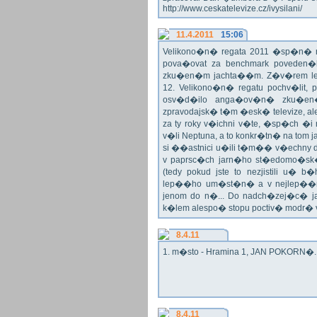
http://www.ceskatelevize.cz/ivysilani/
11.4.2011
15:06
Velikono�n� regata 2011 �sp�n� n
pova�ovat za benchmark poveden�
zku�en�m jachta��m. Z�v�rem le
12. Velikono�n� regatu pochv�lit, 
osv�d�ilo anga�ov�n� zku�en�c
zpravodajsk� t�m �esk� televize, a
za ty roky v�ichni v�te, �sp�ch �
v�li Neptuna, a to konkr�tn� na tom 
si ��astnici u�ili t�m�� v�echny dr
v paprsc�ch jarn�ho st�edomo�sk�ho
(tedy pokud jste to nezjistili u� 
lep��ho um�st�n� a v nejlep��
jenom do n�... Do nadch�zej�c� j
k�lem alespo� stopu poctiv� modr�
8.4.11
1. m�sto - Hramina 1, JAN POKORN�. G
8.4.11