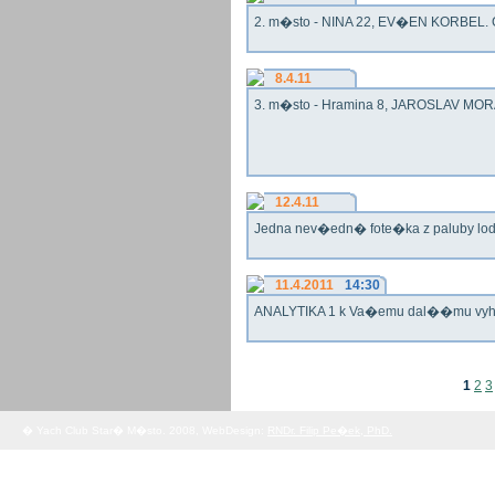
2. m�sto - NINA 22, EV�EN KORBEL. G
8.4.11
3. m�sto - Hramina 8, JAROSLAV MORA
12.4.11
Jedna nev�edn� fote�ka z paluby lo
11.4.2011
14:30
ANALYTIKA 1 k Va�emu dal��mu vy
1
2
3
� Yach Club Star� M�sto. 2008, WebDesign:
RNDr. Filip Pe�ek, PhD.