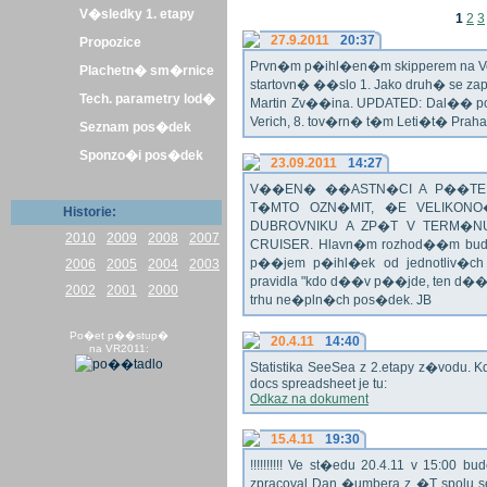
V�sledky 1. etapy
1
2
3
27.9.2011
20:37
Propozice
Prvn�m p�ihl�en�m skipperem na Veli
Plachetn� sm�rnice
startovn� ��slo 1. Jako druh� se z
Tech. parametry lod�
Martin Zv��ina. UPDATED: Dal�� po�
Verich, 8. tov�rn� t�m Leti�t� Praha 
Seznam pos�dek
Sponzo�i pos�dek
23.09.2011
14:27
V��EN� ��ASTN�CI A P��TEL
T�MTO OZN�MIT, �E VELIKON
Historie:
DUBROVNIKU A ZP�T V TERM�NU 
2010
2009
2008
2007
CRUISER. Hlavn�m rozhod��m bude o
p��jem p�ihl�ek od jednotliv�c
2006
2005
2004
2003
pravidla "kdo d��v p��jde, ten d�
2002
2001
2000
trhu ne�pln�ch pos�dek. JB
Po�et p��stup�
20.4.11
14:40
na VR2011:
Statistika SeeSea z 2.etapy z�vodu. K
docs spreadsheet je tu:
Odkaz na dokument
15.4.11
19:30
!!!!!!!!!! Ve st�edu 20.4.11 v 15:0
zpracoval Dan �umbera z �T spolu 