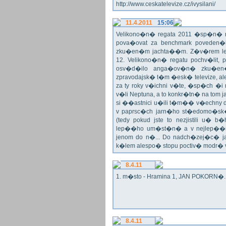
http://www.ceskatelevize.cz/ivysilani/
11.4.2011
15:06
Velikono�n� regata 2011 �sp�n� n
pova�ovat za benchmark poveden�
zku�en�m jachta��m. Z�v�rem le
12. Velikono�n� regatu pochv�lit, 
osv�d�ilo anga�ov�n� zku�en�c
zpravodajsk� t�m �esk� televize, a
za ty roky v�ichni v�te, �sp�ch �
v�li Neptuna, a to konkr�tn� na tom 
si ��astnici u�ili t�m�� v�echny dr
v paprsc�ch jarn�ho st�edomo�sk�ho
(tedy pokud jste to nezjistili u� 
lep��ho um�st�n� a v nejlep��
jenom do n�... Do nadch�zej�c� j
k�lem alespo� stopu poctiv� modr�
8.4.11
1. m�sto - Hramina 1, JAN POKORN�. G
8.4.11