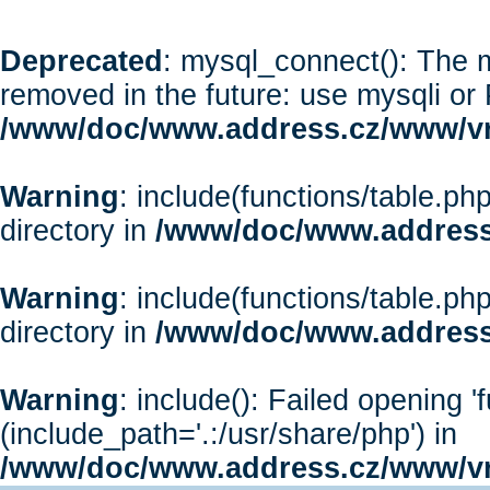
Deprecated
: mysql_connect(): The m
removed in the future: use mysqli or
/www/doc/www.address.cz/www/vr
Warning
: include(functions/table.php
directory in
/www/doc/www.address
Warning
: include(functions/table.php
directory in
/www/doc/www.address
Warning
: include(): Failed opening '
(include_path='.:/usr/share/php') in
/www/doc/www.address.cz/www/vr