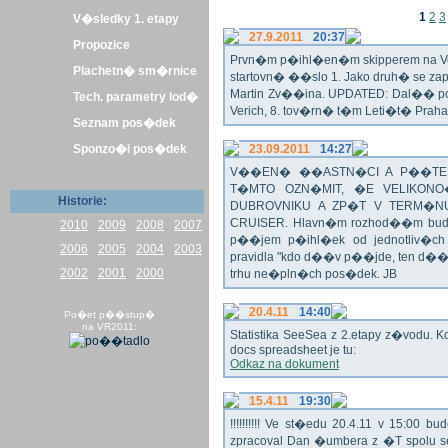
1
2
3
V�sledky 1. etapy
27.9.2011
20:37
Propozice
Prvn�m p�ihl�en�m skipperem na Veli
Plachetn� sm�rnice
startovn� ��slo 1. Jako druh� se z
Martin Zv��ina. UPDATED: Dal�� po�
Tech. parametry lod�
Verich, 8. tov�rn� t�m Leti�t� Praha 
Seznam pos�dek
Sponzo�i pos�dek
23.09.2011
14:27
V��EN� ��ASTN�CI A P��TEL
T�MTO OZN�MIT, �E VELIKON
Historie:
DUBROVNIKU A ZP�T V TERM�NU 
CRUISER. Hlavn�m rozhod��m bude o
2010
2009
2008
2007
p��jem p�ihl�ek od jednotliv�c
2006
2005
2004
2003
pravidla "kdo d��v p��jde, ten d�
2002
2001
2000
trhu ne�pln�ch pos�dek. JB
20.4.11
14:40
Po�et p��stup�
na VR2011:
Statistika SeeSea z 2.etapy z�vodu. K
docs spreadsheet je tu:
Odkaz na dokument
15.4.11
19:30
!!!!!!!!!! Ve st�edu 20.4.11 v 15:0
zpracoval Dan �umbera z �T spolu 