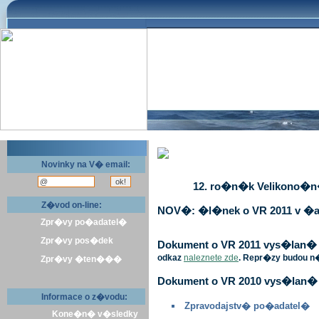
Novinky na V� email:
12. ro�n�k Velikono�n� 
Z�vod on-line:
NOV�: �l�nek o VR 2011 v �a
Zpr�vy po�adatel�
Zpr�vy pos�dek
Dokument o VR 2011 vys�lan� v 
odkaz
naleznete zde
. Repr�zy budou n
Zpr�vy �ten���
Dokument o VR 2010 vys�lan� 
Informace o z�vodu:
Zpravodajstv� po�adatel�
Kone�n� v�sledky