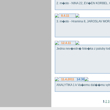
2. m�sto - NINA 22, EV�EN KORBEL. G
8.4.11
3. m�sto - Hramina 8, JAROSLAV MORA
12.4.11
Jedna nev�edn� fote�ka z paluby lo
11.4.2011
14:30
ANALYTIKA 1 k Va�emu dal��mu vy
1
2
3