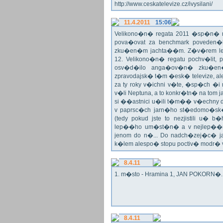
http://www.ceskatelevize.cz/ivysilani/
11.4.2011
15:06
Velikono�n� regata 2011 �sp�n� n
pova�ovat za benchmark poveden�
zku�en�m jachta��m. Z�v�rem le
12. Velikono�n� regatu pochv�lit, 
osv�d�ilo anga�ov�n� zku�en�c
zpravodajsk� t�m �esk� televize, a
za ty roky v�ichni v�te, �sp�ch �
v�li Neptuna, a to konkr�tn� na tom 
si ��astnici u�ili t�m�� v�echny dr
v paprsc�ch jarn�ho st�edomo�sk�ho
(tedy pokud jste to nezjistili u� 
lep��ho um�st�n� a v nejlep��
jenom do n�... Do nadch�zej�c� j
k�lem alespo� stopu poctiv� modr�
8.4.11
1. m�sto - Hramina 1, JAN POKORN�. G
8.4.11