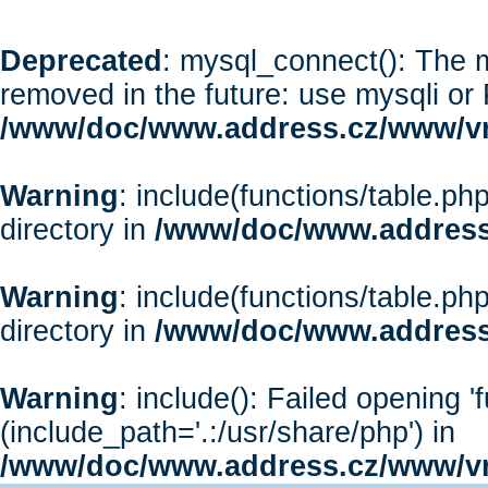
Deprecated
: mysql_connect(): The m
removed in the future: use mysqli or
/www/doc/www.address.cz/www/vr
Warning
: include(functions/table.php
directory in
/www/doc/www.address
Warning
: include(functions/table.php
directory in
/www/doc/www.address
Warning
: include(): Failed opening '
(include_path='.:/usr/share/php') in
/www/doc/www.address.cz/www/vr