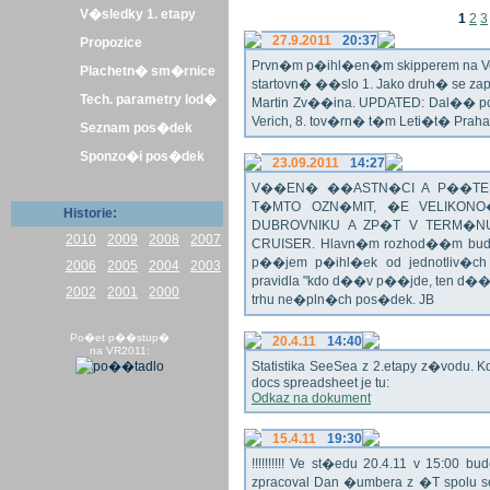
V�sledky 1. etapy
1
2
3
27.9.2011
20:37
Propozice
Prvn�m p�ihl�en�m skipperem na Veli
Plachetn� sm�rnice
startovn� ��slo 1. Jako druh� se z
Tech. parametry lod�
Martin Zv��ina. UPDATED: Dal�� po�
Verich, 8. tov�rn� t�m Leti�t� Praha 
Seznam pos�dek
Sponzo�i pos�dek
23.09.2011
14:27
V��EN� ��ASTN�CI A P��TEL
T�MTO OZN�MIT, �E VELIKON
Historie:
DUBROVNIKU A ZP�T V TERM�NU 
2010
2009
2008
2007
CRUISER. Hlavn�m rozhod��m bude o
p��jem p�ihl�ek od jednotliv�c
2006
2005
2004
2003
pravidla "kdo d��v p��jde, ten d�
2002
2001
2000
trhu ne�pln�ch pos�dek. JB
Po�et p��stup�
20.4.11
14:40
na VR2011:
Statistika SeeSea z 2.etapy z�vodu. K
docs spreadsheet je tu:
Odkaz na dokument
15.4.11
19:30
!!!!!!!!!! Ve st�edu 20.4.11 v 15:0
zpracoval Dan �umbera z �T spolu 