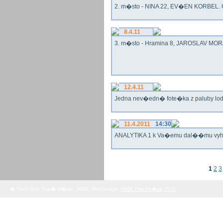
2. m�sto - NINA 22, EV�EN KORBEL. G
8.4.11
3. m�sto - Hramina 8, JAROSLAV MORA
12.4.11
Jedna nev�edn� fote�ka z paluby lo
11.4.2011
14:30
ANALYTIKA 1 k Va�emu dal��mu vy
1
2
3
� Yach Club Star� M�sto. 2008, WebDesign:
RNDr. Filip Pe�ek, PhD.