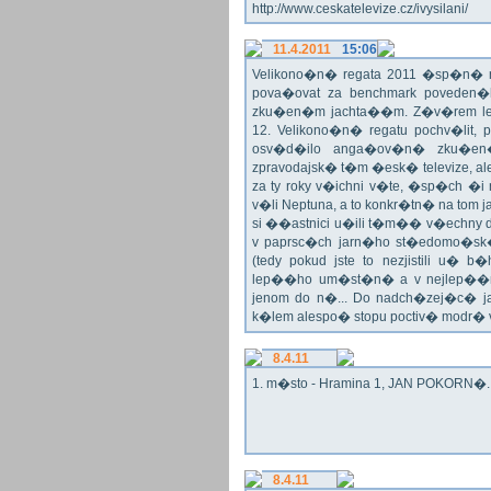
http://www.ceskatelevize.cz/ivysilani/
11.4.2011
15:06
Velikono�n� regata 2011 �sp�n� n
pova�ovat za benchmark poveden�
zku�en�m jachta��m. Z�v�rem le
12. Velikono�n� regatu pochv�lit, 
osv�d�ilo anga�ov�n� zku�en�c
zpravodajsk� t�m �esk� televize, a
za ty roky v�ichni v�te, �sp�ch �
v�li Neptuna, a to konkr�tn� na tom 
si ��astnici u�ili t�m�� v�echny dr
v paprsc�ch jarn�ho st�edomo�sk�ho
(tedy pokud jste to nezjistili u� 
lep��ho um�st�n� a v nejlep��
jenom do n�... Do nadch�zej�c� j
k�lem alespo� stopu poctiv� modr�
8.4.11
1. m�sto - Hramina 1, JAN POKORN�. G
8.4.11