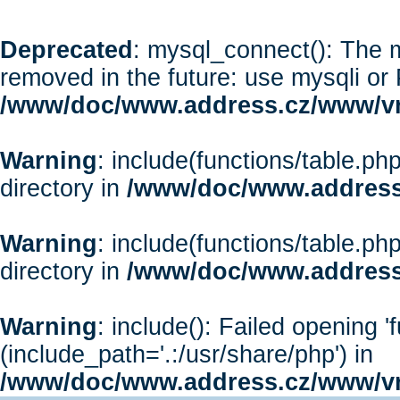
Deprecated
: mysql_connect(): The m
removed in the future: use mysqli or
/www/doc/www.address.cz/www/vr
Warning
: include(functions/table.php
directory in
/www/doc/www.address
Warning
: include(functions/table.php
directory in
/www/doc/www.address
Warning
: include(): Failed opening '
(include_path='.:/usr/share/php') in
/www/doc/www.address.cz/www/vr