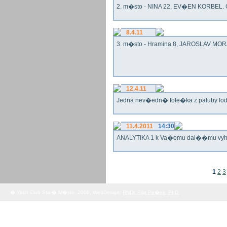
2. m�sto - NINA 22, EV�EN KORBEL. G
8.4.11
3. m�sto - Hramina 8, JAROSLAV MORA
12.4.11
Jedna nev�edn� fote�ka z paluby lo
11.4.2011
14:30
ANALYTIKA 1 k Va�emu dal��mu vy
1
2
3
� Yach Club Star� M�sto. 2008, WebDesign:
RNDr. Filip Pe�ek, PhD.