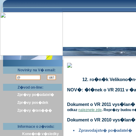
Novinky na V� email:
12. ro�n�k Velikono�n� 
Z�vod on-line:
NOV�: �l�nek o VR 2011 v �a
Zpr�vy po�adatel�
Zpr�vy pos�dek
Dokument o VR 2011 vys�lan� v 
odkaz
naleznete zde
. Repr�zy budou n
Zpr�vy �ten���
Dokument o VR 2010 vys�lan� 
Informace o z�vodu:
Zpravodajstv� po�adatel�
Kone�n� v�sledky