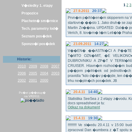
1
2
3
V�sledky 1. etapy
27.9.2011
20:37
Propozice
Prvn�m p�ihl�en�m skipperem na Veli
Plachetn� sm�rnice
startovn� ��slo 1. Jako druh� se z
Martin Zv��ina. UPDATED: Dal�� po�
Tech. parametry lod�
Verich, 8. tov�rn� t�m Leti�t� Praha 
Seznam pos�dek
Sponzo�i pos�dek
23.09.2011
14:27
V��EN� ��ASTN�CI A P��TEL
T�MTO OZN�MIT, �E VELIKON
Historie:
DUBROVNIKU A ZP�T V TERM�NU 
CRUISER. Hlavn�m rozhod��m bude o
2010
2009
2008
2007
p��jem p�ihl�ek od jednotliv�c
2006
2005
2004
2003
pravidla "kdo d��v p��jde, ten d�
2002
2001
2000
trhu ne�pln�ch pos�dek. JB
20.4.11
14:40
Po�et p��stup�
na VR2011:
Statistika SeeSea z 2.etapy z�vodu. K
docs spreadsheet je tu:
Odkaz na dokument
15.4.11
19:30
!!!!!!!!!! Ve st�edu 20.4.11 v 15:0
zpracoval Dan �umbera z �T spolu 