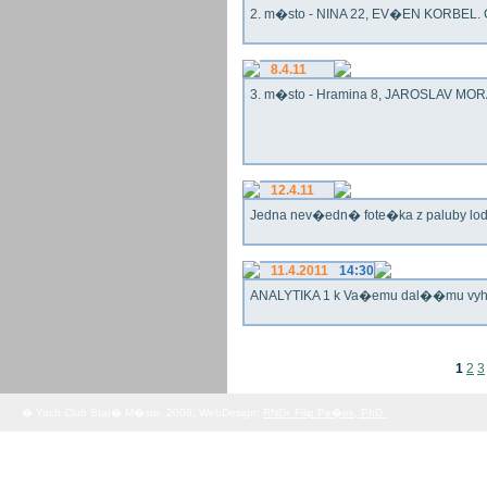
2. m�sto - NINA 22, EV�EN KORBEL. G
8.4.11
3. m�sto - Hramina 8, JAROSLAV MORA
12.4.11
Jedna nev�edn� fote�ka z paluby lo
11.4.2011
14:30
ANALYTIKA 1 k Va�emu dal��mu vy
1
2
3
� Yach Club Star� M�sto. 2008, WebDesign:
RNDr. Filip Pe�ek, PhD.