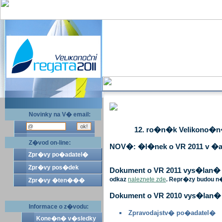
Novinky na V� email:
12. ro�n�k Velikono�n� 
Z�vod on-line:
NOV�: �l�nek o VR 2011 v �a
Zpr�vy po�adatel�
Zpr�vy pos�dek
Dokument o VR 2011 vys�lan� v 
odkaz
naleznete zde
. Repr�zy budou n
Zpr�vy �ten���
Dokument o VR 2010 vys�lan� 
Informace o z�vodu:
Zpravodajstv� po�adatel�
Kone�n� v�sledky