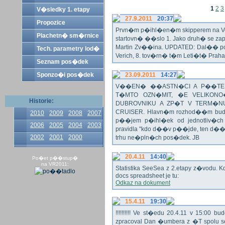
1
2
3
V�sledky 1. etapy
27.9.2011
20:37
Propozice
Prvn�m p�ihl�en�m skipperem na Veli
Plachetn� sm�rnice
startovn� ��slo 1. Jako druh� se z
Martin Zv��ina. UPDATED: Dal�� po�
Tech. parametry lod�
Verich, 8. tov�rn� t�m Leti�t� Praha 
Seznam pos�dek
Sponzo�i pos�dek
23.09.2011
14:27
V��EN� ��ASTN�CI A P��TEL
T�MTO OZN�MIT, �E VELIKON
Historie:
DUBROVNIKU A ZP�T V TERM�NU 
CRUISER. Hlavn�m rozhod��m bude o
2010
2009
2008
2007
p��jem p�ihl�ek od jednotliv�c
2006
2005
2004
2003
pravidla "kdo d��v p��jde, ten d�
2002
2001
2000
trhu ne�pln�ch pos�dek. JB
20.4.11
14:40
Po�et p��stup�
na VR2011:
Statistika SeeSea z 2.etapy z�vodu. K
docs spreadsheet je tu:
Odkaz na dokument
15.4.11
19:30
!!!!!!!!!! Ve st�edu 20.4.11 v 15:0
zpracoval Dan �umbera z �T spolu 