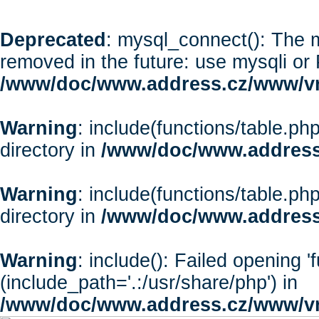
Deprecated
: mysql_connect(): The m
removed in the future: use mysqli or
/www/doc/www.address.cz/www/vr
Warning
: include(functions/table.php
directory in
/www/doc/www.address
Warning
: include(functions/table.php
directory in
/www/doc/www.address
Warning
: include(): Failed opening '
(include_path='.:/usr/share/php') in
/www/doc/www.address.cz/www/vr