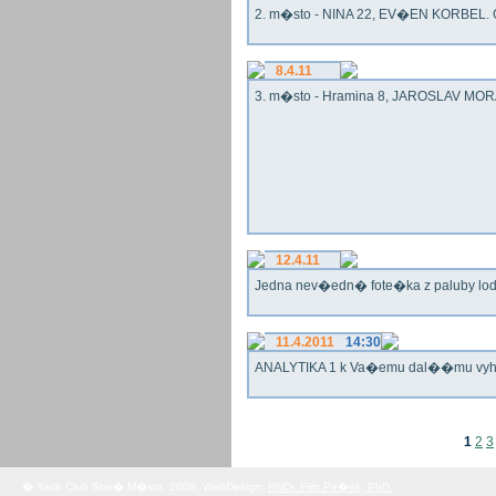
2. m�sto - NINA 22, EV�EN KORBEL. G
8.4.11
3. m�sto - Hramina 8, JAROSLAV MORA
12.4.11
Jedna nev�edn� fote�ka z paluby lo
11.4.2011
14:30
ANALYTIKA 1 k Va�emu dal��mu vy
1
2
3
� Yach Club Star� M�sto. 2008, WebDesign:
RNDr. Filip Pe�ek, PhD.