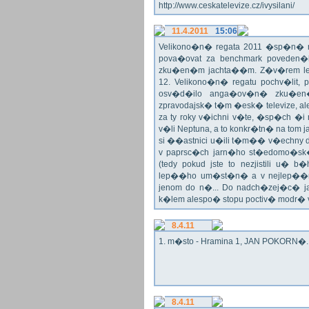
http://www.ceskatelevize.cz/ivysilani/
11.4.2011
15:06
Velikono�n� regata 2011 �sp�n� n
pova�ovat za benchmark poveden�
zku�en�m jachta��m. Z�v�rem le
12. Velikono�n� regatu pochv�lit, 
osv�d�ilo anga�ov�n� zku�en�c
zpravodajsk� t�m �esk� televize, a
za ty roky v�ichni v�te, �sp�ch �
v�li Neptuna, a to konkr�tn� na tom 
si ��astnici u�ili t�m�� v�echny dr
v paprsc�ch jarn�ho st�edomo�sk�ho
(tedy pokud jste to nezjistili u� 
lep��ho um�st�n� a v nejlep��
jenom do n�... Do nadch�zej�c� j
k�lem alespo� stopu poctiv� modr�
8.4.11
1. m�sto - Hramina 1, JAN POKORN�. G
8.4.11