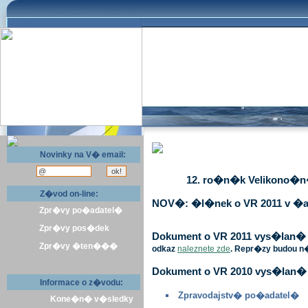
Novinky na V� email:
12. ro�n�k Velikono�n� 
Z�vod on-line:
NOV�: �l�nek o VR 2011 v �a
Zpr�vy po�adatel�
Zpr�vy pos�dek
Dokument o VR 2011 vys�lan� v 
Zpr�vy �ten���
odkaz
naleznete zde
. Repr�zy budou n
Dokument o VR 2010 vys�lan� 
Informace o z�vodu:
Zpravodajstv� po�adatel�
Kone�n� v�sledky