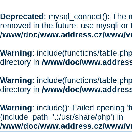
Deprecated
: mysql_connect(): The m
removed in the future: use mysqli or
/www/doc/www.address.cz/www/vr
Warning
: include(functions/table.php
directory in
/www/doc/www.address
Warning
: include(functions/table.php
directory in
/www/doc/www.address
Warning
: include(): Failed opening '
(include_path='.:/usr/share/php') in
/www/doc/www.address.cz/www/vr