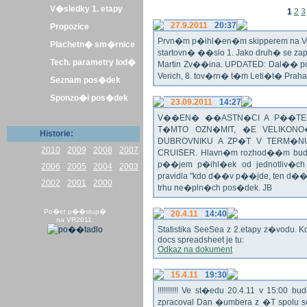
V�sledky 1. etapy
1
2
3
27.9.2011
20:37
Propozice
Prvn�m p�ihl�en�m skipperem na Veli
Plachetn� sm�rnice
startovn� ��slo 1. Jako druh� se z
Tech. parametry lod�
Martin Zv��ina. UPDATED: Dal�� po�
Verich, 8. tov�rn� t�m Leti�t� Praha 
Seznam pos�dek
Sponzo�i pos�dek
23.09.2011
14:27
V��EN� ��ASTN�CI A P��TEL
T�MTO OZN�MIT, �E VELIKON
Historie:
DUBROVNIKU A ZP�T V TERM�NU 
2010
2009
2008
2007
CRUISER. Hlavn�m rozhod��m bude o
p��jem p�ihl�ek od jednotliv�c
2006
2005
2004
2003
pravidla "kdo d��v p��jde, ten d�
2002
2001
2000
trhu ne�pln�ch pos�dek. JB
Po�et p��stup�
20.4.11
14:40
na VR2011:
Statistika SeeSea z 2.etapy z�vodu. K
docs spreadsheet je tu:
Odkaz na dokument
15.4.11
19:30
!!!!!!!!!! Ve st�edu 20.4.11 v 15:0
zpracoval Dan �umbera z �T spolu 