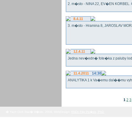
2. m�sto - NINA 22, EV�EN KORBEL. G
8.4.11
3. m�sto - Hramina 8, JAROSLAV MORA
12.4.11
Jedna nev�edn� fote�ka z paluby lo
11.4.2011
14:30
ANALYTIKA 1 k Va�emu dal��mu vy
1
2
3
� Yach Club Star� M�sto. 2008, WebDesign:
RNDr. Filip Pe�ek, PhD.