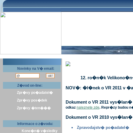
Novinky na V� email:
12. ro�n�k Velikono�n� 
Z�vod on-line:
NOV�: �l�nek o VR 2011 v �a
Zpr�vy po�adatel�
Zpr�vy pos�dek
Dokument o VR 2011 vys�lan� v 
odkaz
naleznete zde
. Repr�zy budou n
Zpr�vy �ten���
Dokument o VR 2010 vys�lan� 
Informace o z�vodu:
Zpravodajstv� po�adatel�
Kone�n� v�sledky