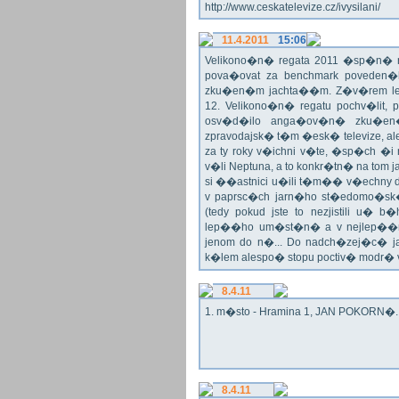
http://www.ceskatelevize.cz/ivysilani/
11.4.2011
15:06
Velikono�n� regata 2011 �sp�n� n
pova�ovat za benchmark poveden�
zku�en�m jachta��m. Z�v�rem le
12. Velikono�n� regatu pochv�lit, 
osv�d�ilo anga�ov�n� zku�en�c
zpravodajsk� t�m �esk� televize, a
za ty roky v�ichni v�te, �sp�ch �
v�li Neptuna, a to konkr�tn� na tom 
si ��astnici u�ili t�m�� v�echny dr
v paprsc�ch jarn�ho st�edomo�sk�ho
(tedy pokud jste to nezjistili u� 
lep��ho um�st�n� a v nejlep��
jenom do n�... Do nadch�zej�c� j
k�lem alespo� stopu poctiv� modr�
8.4.11
1. m�sto - Hramina 1, JAN POKORN�. G
8.4.11