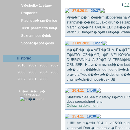
1
2
3
V�sledky 1. etapy
27.9.2011
20:37
Propozice
Prvn�m p�ihl�en�m skipperem na Veli
Plachetn� sm�rnice
startovn� ��slo 1. Jako druh� se z
Martin Zv��ina. UPDATED: Dal�� po�
Tech. parametry lod�
Verich, 8. tov�rn� t�m Leti�t� Praha 
Seznam pos�dek
Sponzo�i pos�dek
23.09.2011
14:27
V��EN� ��ASTN�CI A P��TEL
T�MTO OZN�MIT, �E VELIKON
Historie:
DUBROVNIKU A ZP�T V TERM�NU 
CRUISER. Hlavn�m rozhod��m bude o
2010
2009
2008
2007
p��jem p�ihl�ek od jednotliv�c
2006
2005
2004
2003
pravidla "kdo d��v p��jde, ten d�
2002
2001
2000
trhu ne�pln�ch pos�dek. JB
20.4.11
14:40
Po�et p��stup�
na VR2011:
Statistika SeeSea z 2.etapy z�vodu. K
docs spreadsheet je tu:
Odkaz na dokument
15.4.11
19:30
!!!!!!!!!! Ve st�edu 20.4.11 v 15:0
zpracoval Dan �umbera z �T spolu 