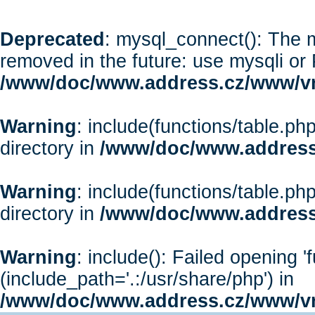
Deprecated
: mysql_connect(): The m
removed in the future: use mysqli or
/www/doc/www.address.cz/www/vr
Warning
: include(functions/table.php
directory in
/www/doc/www.address
Warning
: include(functions/table.php
directory in
/www/doc/www.address
Warning
: include(): Failed opening '
(include_path='.:/usr/share/php') in
/www/doc/www.address.cz/www/vr