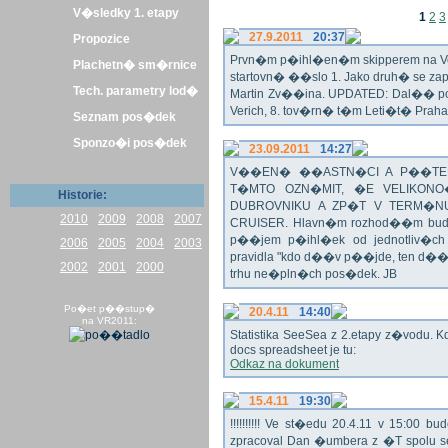
V�sledky 1. etapy
1
2
3
27.9.2011
20:37
Propozice
Prvn�m p�ihl�en�m skipperem na Veli
Plachetn� sm�rnice
startovn� ��slo 1. Jako druh� se z
Tech. parametry lod�
Martin Zv��ina. UPDATED: Dal�� po�
Verich, 8. tov�rn� t�m Leti�t� Praha 
Seznam pos�dek
Sponzo�i pos�dek
23.09.2011
14:27
V��EN� ��ASTN�CI A P��TEL
T�MTO OZN�MIT, �E VELIKON
Historie:
DUBROVNIKU A ZP�T V TERM�NU 
2010
2009
2008
2007
CRUISER. Hlavn�m rozhod��m bude o
p��jem p�ihl�ek od jednotliv�c
2006
2005
2004
2003
pravidla "kdo d��v p��jde, ten d�
2002
2001
2000
trhu ne�pln�ch pos�dek. JB
Po�et p��stup�
20.4.11
14:40
na VR2011:
Statistika SeeSea z 2.etapy z�vodu. K
docs spreadsheet je tu:
Odkaz na dokument
15.4.11
19:30
!!!!!!!!!! Ve st�edu 20.4.11 v 15:0
zpracoval Dan �umbera z �T spolu 