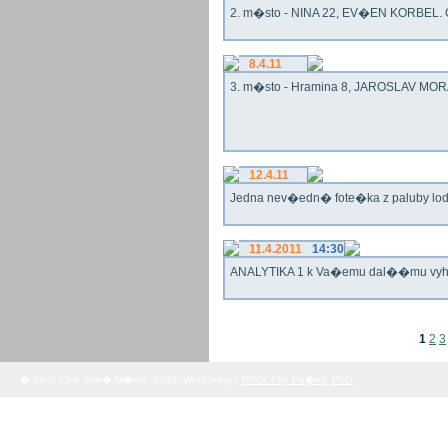
2. m�sto - NINA 22, EV�EN KORBEL. G
8.4.11
3. m�sto - Hramina 8, JAROSLAV MORA
12.4.11
Jedna nev�edn� fote�ka z paluby lo
11.4.2011
14:30
ANALYTIKA 1 k Va�emu dal��mu vy
1
2
3
� Yach Club Star� M�sto. 2008, WebDesign:
RNDr. Filip Pe�ek, PhD.