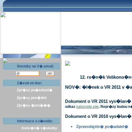
Novinky na V� email:
12. ro�n�k Velikono�n� 
Z�vod on-line:
NOV�: �l�nek o VR 2011 v �a
Zpr�vy po�adatel�
Zpr�vy pos�dek
Dokument o VR 2011 vys�lan� v 
Zpr�vy �ten���
odkaz
naleznete zde
. Repr�zy budou n
Dokument o VR 2010 vys�lan� 
Informace o z�vodu:
Zpravodajstv� po�adatel�
Kone�n� v�sledky