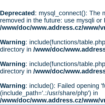
Deprecated
: mysql_connect(): The m
removed in the future: use mysqli or
/www/doc/www.address.cz/www/vr
Warning
: include(functions/table.php
directory in
/www/doc/www.address
Warning
: include(functions/table.php
directory in
/www/doc/www.address
Warning
: include(): Failed opening '
(include_path='.:/usr/share/php') in
/www/doc/www.address.cz/www/vr