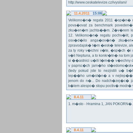
http://www.ceskatelevize.cz/ivysilani/
11.4.2011
15:06
Velikono�n� regata 2011 �sp�n� n
pova�ovat za benchmark poveden�
zku�en�m jachta��m. Z�v�rem le
12. Velikono�n� regatu pochv�lit, 
osv�d�ilo anga�ov�n� zku�en�c
zpravodajsk� t�m �esk� televize, a
za ty roky v�ichni v�te, �sp�ch �
v�li Neptuna, a to konkr�tn� na tom 
si ��astnici u�ili t�m�� v�echny dr
v paprsc�ch jarn�ho st�edomo�sk�ho
(tedy pokud jste to nezjistili u� 
lep��ho um�st�n� a v nejlep��
jenom do n�... Do nadch�zej�c� j
k�lem alespo� stopu poctiv� modr�
8.4.11
1. m�sto - Hramina 1, JAN POKORN�. G
8.4.11