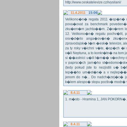
http://www.ceskatelevize.cz/ivysilani/
11.4.2011
15:06
Velikono�n� regata 2011 �sp�n� n
pova�ovat za benchmark poveden�
zku�en�m jachta��m. Z�v�rem le
12. Velikono�n� regatu pochv�lit, 
osv�d�ilo anga�ov�n� zku�en�c
zpravodajsk� t�m �esk� televize, a
za ty roky v�ichni v�te, �sp�ch �
v�li Neptuna, a to konkr�tn� na tom 
si ��astnici u�ili t�m�� v�echny dr
v paprsc�ch jarn�ho st�edomo�sk�ho
(tedy pokud jste to nezjistili u� 
lep��ho um�st�n� a v nejlep��
jenom do n�... Do nadch�zej�c� j
k�lem alespo� stopu poctiv� modr�
8.4.11
1. m�sto - Hramina 1, JAN POKORN�. G
8.4.11