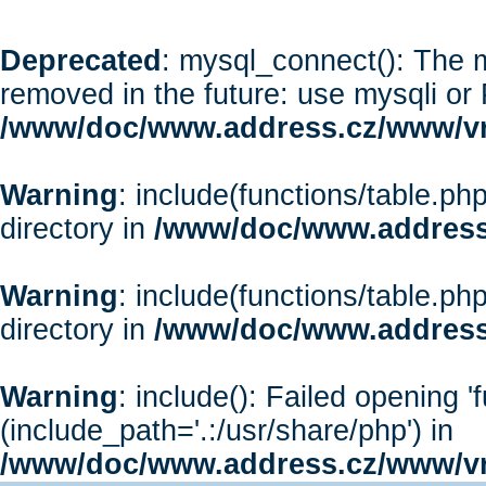
Deprecated
: mysql_connect(): The m
removed in the future: use mysqli or
/www/doc/www.address.cz/www/vr
Warning
: include(functions/table.php
directory in
/www/doc/www.address
Warning
: include(functions/table.php
directory in
/www/doc/www.address
Warning
: include(): Failed opening '
(include_path='.:/usr/share/php') in
/www/doc/www.address.cz/www/vr