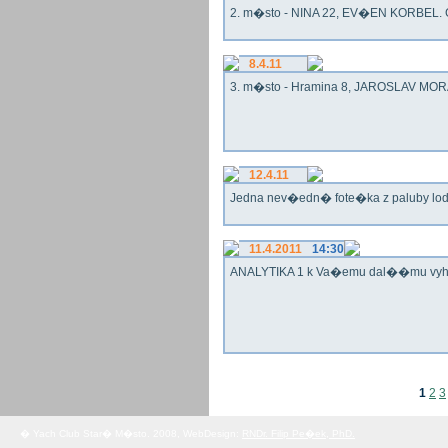
2. m�sto - NINA 22, EV�EN KORBEL. G
8.4.11
3. m�sto - Hramina 8, JAROSLAV MORA
12.4.11
Jedna nev�edn� fote�ka z paluby lo
11.4.2011
14:30
ANALYTIKA 1 k Va�emu dal��mu vy
1
2
3
� Yach Club Star� M�sto. 2008, WebDesign:
RNDr. Filip Pe�ek, PhD.