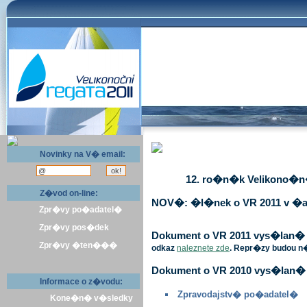
Novinky na V� email:
12. ro�n�k Velikono�n� 
Z�vod on-line:
NOV�: �l�nek o VR 2011 v �a
Zpr�vy po�adatel�
Zpr�vy pos�dek
Dokument o VR 2011 vys�lan� v 
Zpr�vy �ten���
odkaz
naleznete zde
. Repr�zy budou n
Dokument o VR 2010 vys�lan� 
Informace o z�vodu:
Zpravodajstv� po�adatel�
Kone�n� v�sledky