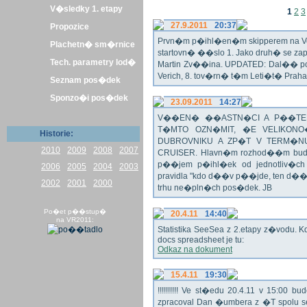
V�sledky 1. etapy
1
2
3
27.9.2011
20:37
Propozice
Prvn�m p�ihl�en�m skipperem na Veli
Plachetn� sm�rnice
startovn� ��slo 1. Jako druh� se z
Tech. parametry lod�
Martin Zv��ina. UPDATED: Dal�� po�
Verich, 8. tov�rn� t�m Leti�t� Praha 
Seznam pos�dek
Sponzo�i pos�dek
23.09.2011
14:27
V��EN� ��ASTN�CI A P��TEL
T�MTO OZN�MIT, �E VELIKON
Historie:
DUBROVNIKU A ZP�T V TERM�NU 
2010
2009
2008
2007
CRUISER. Hlavn�m rozhod��m bude o
p��jem p�ihl�ek od jednotliv�c
2006
2005
2004
2003
pravidla "kdo d��v p��jde, ten d�
2002
2001
2000
trhu ne�pln�ch pos�dek. JB
Po�et p��stup�
20.4.11
14:40
na VR2011:
Statistika SeeSea z 2.etapy z�vodu. K
docs spreadsheet je tu:
Odkaz na dokument
15.4.11
19:30
!!!!!!!!!! Ve st�edu 20.4.11 v 15:0
zpracoval Dan �umbera z �T spolu 