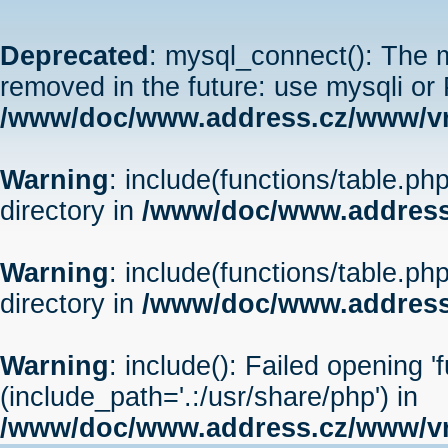
Deprecated
: mysql_connect(): The m
removed in the future: use mysqli or
/www/doc/www.address.cz/www/vr
Warning
: include(functions/table.php
directory in
/www/doc/www.address
Warning
: include(functions/table.php
directory in
/www/doc/www.address
Warning
: include(): Failed opening '
(include_path='.:/usr/share/php') in
/www/doc/www.address.cz/www/vr