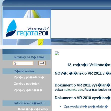
Novinky na V� email:
12. ro�n�k Velikono�n� 
Z�vod on-line:
NOV�: �l�nek o VR 2011 v �a
Zpr�vy po�adatel�
Zpr�vy pos�dek
Dokument o VR 2011 vys�lan� v 
odkaz
naleznete zde
. Repr�zy budou n
Zpr�vy �ten���
Dokument o VR 2010 vys�lan� 
Informace o z�vodu:
Zpravodajstv� po�adatel�
Kone�n� v�sledky