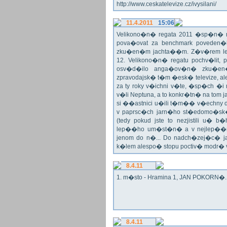
http://www.ceskatelevize.cz/ivysilani/
11.4.2011
15:06
Velikono�n� regata 2011 �sp�n� n
pova�ovat za benchmark poveden�
zku�en�m jachta��m. Z�v�rem le
12. Velikono�n� regatu pochv�lit, 
osv�d�ilo anga�ov�n� zku�en�c
zpravodajsk� t�m �esk� televize, a
za ty roky v�ichni v�te, �sp�ch �
v�li Neptuna, a to konkr�tn� na tom 
si ��astnici u�ili t�m�� v�echny dr
v paprsc�ch jarn�ho st�edomo�sk�ho
(tedy pokud jste to nezjistili u� 
lep��ho um�st�n� a v nejlep��
jenom do n�... Do nadch�zej�c� j
k�lem alespo� stopu poctiv� modr�
8.4.11
1. m�sto - Hramina 1, JAN POKORN�. G
8.4.11