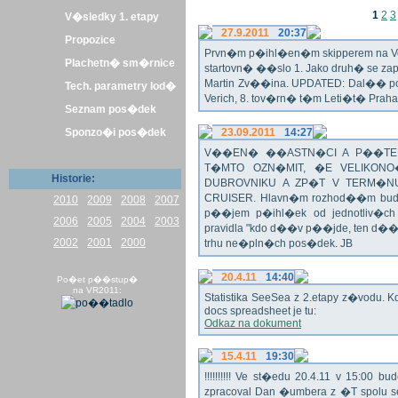
1
2
3
V�sledky 1. etapy
27.9.2011
20:37
Propozice
Prvn�m p�ihl�en�m skipperem na Veli
Plachetn� sm�rnice
startovn� ��slo 1. Jako druh� se z
Martin Zv��ina. UPDATED: Dal�� po�
Tech. parametry lod�
Verich, 8. tov�rn� t�m Leti�t� Praha 
Seznam pos�dek
Sponzo�i pos�dek
23.09.2011
14:27
V��EN� ��ASTN�CI A P��TEL
T�MTO OZN�MIT, �E VELIKON
Historie:
DUBROVNIKU A ZP�T V TERM�NU 
CRUISER. Hlavn�m rozhod��m bude o
2010
2009
2008
2007
p��jem p�ihl�ek od jednotliv�c
2006
2005
2004
2003
pravidla "kdo d��v p��jde, ten d�
2002
2001
2000
trhu ne�pln�ch pos�dek. JB
20.4.11
14:40
Po�et p��stup�
na VR2011:
Statistika SeeSea z 2.etapy z�vodu. K
docs spreadsheet je tu:
Odkaz na dokument
15.4.11
19:30
!!!!!!!!!! Ve st�edu 20.4.11 v 15:0
zpracoval Dan �umbera z �T spolu 