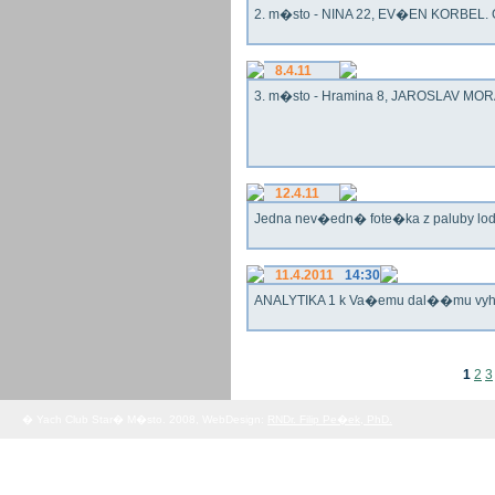
2. m�sto - NINA 22, EV�EN KORBEL. G
8.4.11
3. m�sto - Hramina 8, JAROSLAV MORA
12.4.11
Jedna nev�edn� fote�ka z paluby lo
11.4.2011
14:30
ANALYTIKA 1 k Va�emu dal��mu vy
1
2
3
� Yach Club Star� M�sto. 2008, WebDesign:
RNDr. Filip Pe�ek, PhD.