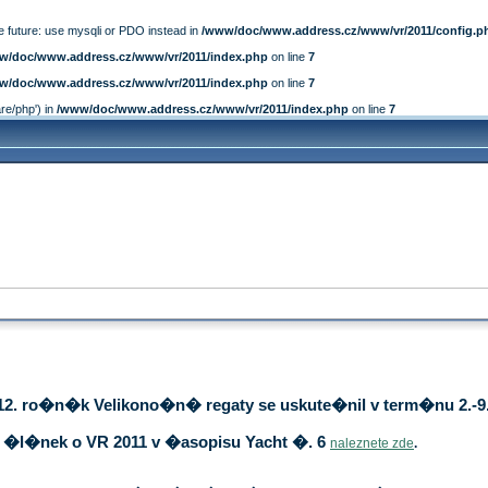
e future: use mysqli or PDO instead in
/www/doc/www.address.cz/www/vr/2011/config.p
w/doc/www.address.cz/www/vr/2011/index.php
on line
7
w/doc/www.address.cz/www/vr/2011/index.php
on line
7
are/php') in
/www/doc/www.address.cz/www/vr/2011/index.php
on line
7
12. ro�n�k Velikono�n� regaty se uskute�nil v term�nu 2.-9.
�l�nek o VR 2011 v �asopisu Yacht �. 6
naleznete zde
.