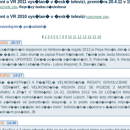
t o VR 2011 vys�lan� v �esk� televizi, premi�ra 20.4.11 v 1
leznete zde
. Repr�zy budou n�sledovat
nt o VR 2010 vys�lan� v �esk� televizi
naleznete zde
.
ravodajstv� po�adatel�
1
2
3
4
5
6
7
8
9
10
11
12
13
14
15
16
.2011
20:37
p�ihl�en�m skipperem na Velikono�n� regatu 2012 je Pepa Nov�k, kter� si t
n� ��slo 1. Jako druh� se zapsal Pavel N�m�cek. T�et� jede Jarda Morav
Zv��ina. UPDATED: Dal�� po�ad� p�ihl�en�ch: 5. Pokorn� Jan, 6. Heisig 
 8. tov�rn� t�m Leti�t� Praha - Lubos Klejsmid, 9. Zden�k Z�ta.
9.2011
14:27
� ��ASTN�CI A P��TEL� VELIKONO�N� REGATY, DOVOLUJEME 
 OZN�MIT, �E VELIKONO�N� REGATA 2012 SE POJEDE Z MURT
VNIKU A ZP�T V TERM�NU 14.-21. DUBNA 2012 NA 20 LOD�CH BAV
R. Hlavn�m rozhod��m bude op�t Karel Luksch. T�mto tedy ofici�ln� za
 p�ihl�ek od jednotliv�ch skipper�, a to podle osv�d�en�ho mlyn
a "kdo d��v p��jde, ten d��v mele". Individu�ln� z�jemce o ��ast nab�
�pln�ch pos�dek. JB
.11
14:40