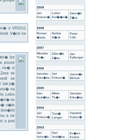
na google
2009
Jan
Lubor
Zden�k
Pokorn�
Kol��n�
Z�ta
kter� o VR2011
2008
ovat. V�ce na
Roman
Norbis
Peter
Loja
�ada
N�vlt
2007
Miroslav
Zden�k
Jan
ter� lze
Th�r
Kylberger
Z�ta
a pouze
 ne� si
2006
 Zase se
Jaroslav
Jan
Jarom�r
Krko�ka
Pokorn�
vedl se
Michek
 Jak ji�
2005
visl� na
Dan
Mirek
Jaroslav
e. Letos
Vodi�ka
Th�r
Krko�ka
un�n� se
sp� v�te
2004
 dos�hli
Jan
Vlastimil
Tom�
nu a ne
Pokorn�
Kubov�
Langer
t a pod
2003
Jan
Dan
Ev�en
Vohn�k
Vodi�ka
Korbel