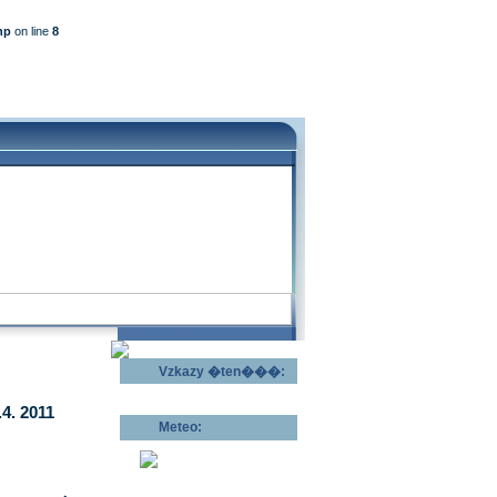
hp
on line
8
Vzkazy �ten���:
Odeslat vzkaz >>
4. 2011
Meteo:
Pov�trnostn�
p�edpov�d >>