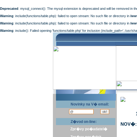
Deprecated
: mysql_connect(): The mysql extension is deprecated and will be removed in th
Warning
: include(functions/table.php): failed to open stream: No such file or directory in
/ww
Warning
: include(functions/table.php): failed to open stream: No such file or directory in
/ww
Warning
: include(): Failed opening 'functions/table.php' for inclusion (include_path='.:/usr/sh
Novinky na V� email:
Z�vod on-line:
NOV�: 
Zpr�vy po�adatel�