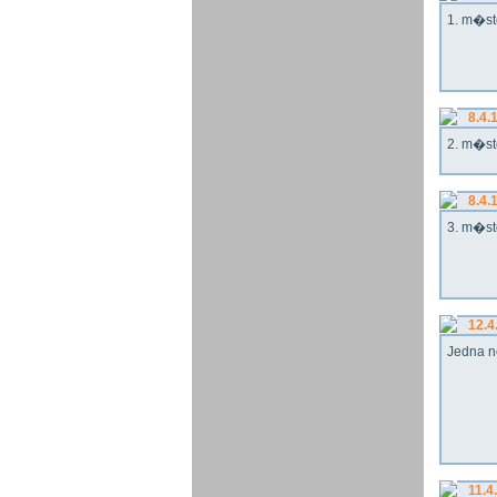
1. m�st
8.4.
2. m�st
8.4.
3. m�st
12.4
Jedna n
11.4