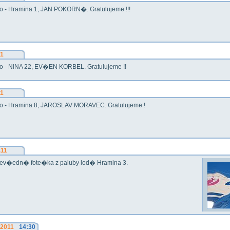
o - Hramina 1, JAN POKORN�. Gratulujeme !!!
11
o - NINA 22, EV�EN KORBEL. Gratulujeme !!
11
o - Hramina 8, JAROSLAV MORAVEC. Gratulujeme !
.11
ev�edn� fote�ka z paluby lod� Hramina 3.
.2011
14:30