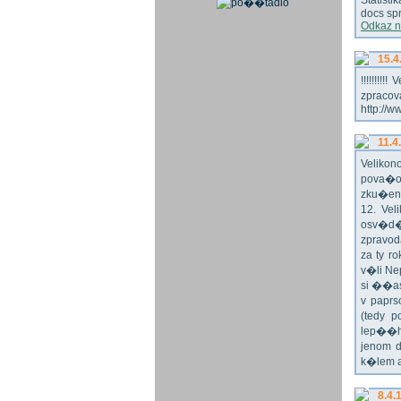
Statist
docs spr
Odkaz n
15.4
!!!!!!!
zpraco
http://w
11.4
Veliko
pova�o
zku�en
12. Vel
osv�d�
zpravod
za ty r
v�li Ne
si ��as
v paprs
(tedy p
lep��h
jenom 
k�lem 
8.4.