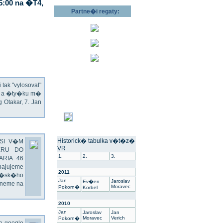
5:00 na �T4,
Partne�i regaty:
ak "vylosoval"
ec a �ty�ku m�
Otakar, 7. Jan
Historick� tabulka v�t�z�
SI V�M
VR
ERU DO
1.
2.
3.
ARIA 46
hajujeme
2011
��sk�ho
Jan
Jaroslav
Ev�en
dneme na
Moravec
Pokorn�
Korbel
2010
Jan
Jaroslav
Jan
Moravec
Verich
Pokorn�