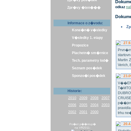
Zpr�vy pos�dek
Dokumen
odkaz
na
Zpr�vy �ten���
Dokume
Informace o z�vodu:
Zp
Kone�n� v�sledky
V�sledky 1. etapy
27.9
Propozice
Prvn�m 
Plachetn� sm�rnice
startov
Martin 
Tech. parametry lod�
Verich,
Seznam pos�dek
Sponzo�i pos�dek
23.0
V��EN
T�MTO
Historie:
DUBRO
2010
2009
2008
2007
CRUISE
p��jem
2006
2005
2004
2003
pravidl
2002
2001
2000
trhu ne
20.4
Po�et p��stup�
na VR2011: