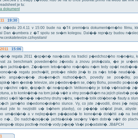
ika SeeSea z 2.etapy z�vodu. Kdo se na to chce podivat primo na webu tak link 
eadsheet je tu:
a dokument
.11
19:30
!!! Ve st�edu 20.4.11 v 15:00 bude na �T4 premi�ra dokument�rn�ho filmu, 
val Dan �umbera z �T spolu se sv�m kolegou. Dal�� repr�zy budou n�sled
ww.ceskatelevize.cz/ivysilani/
.2011
15:06
no�n� regata 2011 �sp�n� nav�zala na tradici p�edchoz�ho ro�n�ku, k
vat za benchmark poveden�ho z�vodu a znovu prok�zala, �e je ur�en
�m jachta��m. Z�v�rem leto�n�ho ro�n�ku n�m tedy op�t nezb�v�,
ikono�n� regatu pochv�lit, proto�e nikdo jin� to za n�s toti� neud�l�.
ilo anga�ov�n� zku�en�ch rozhod��ch, povedly se pos�dky, po
ajsk� t�m �esk� televize, ale p�edev��m se, d�ky Bohu, povedlo po�as�!
oky v�ichni v�te, �sp�ch �i ne�sp�ch Velikono�ky je toti� v�hradn� z�
ptuna, a to konkr�tn� na tom jak� v�tr a vlny pos�dk�m na jejich plavb� po�l
tnici u�ili t�m�� v�echny druhy v�tru, v�etn� tolik obl�ben� flauty a sl
c�ch jarn�ho st�edomo�sk�ho slunce. Vy, co jste z�vodili, dnes ji� nej
okud jste to nezjistili u� b�hem plavby), co p��t� ud�lat jinak, abyste
o um�st�n� a v nejlep��m p��pad� to kone�n� dot�hli a� na bed
do n�... Do nadch�zej�c� jachta�sk� sez�ny V�m dobr� v�tr do plache
alespo� stopu poctiv� modr� vody p�ej� Va�i po�adatel�. JB&PCH
11