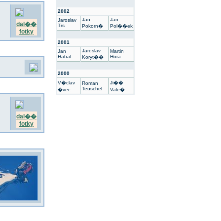
2002
Jan
Jan
Jaroslav
dal��
Trs
Pokorn�
Pol��ek
fotky
2001
Jaroslav
Jan
Martin
Habal
Hora
Koryt��
2000
V�clav
Ji��
Roman
Teuschel
�vec
Vale�
dal��
fotky