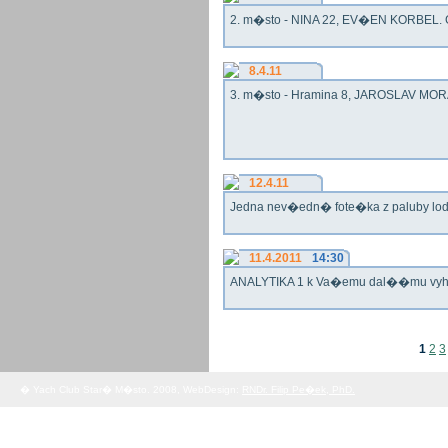
2. m�sto - NINA 22, EV�EN KORBEL. G
8.4.11
3. m�sto - Hramina 8, JAROSLAV MORA
12.4.11
Jedna nev�edn� fote�ka z paluby lo
11.4.2011
14:30
ANALYTIKA 1 k Va�emu dal��mu vy
1
2
3
� Yach Club Star� M�sto. 2008, WebDesign:
RNDr. Filip Pe�ek, PhD.