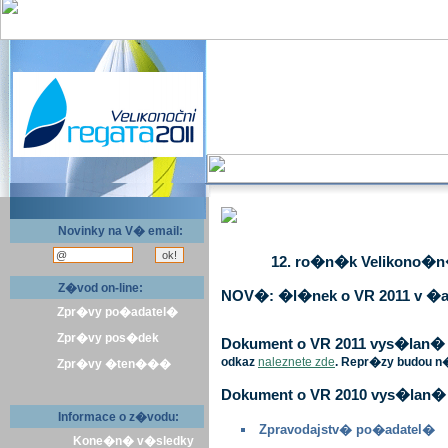
Novinky na V� email:
12. ro�n�k Velikono�n� 
Z�vod on-line:
NOV�: �l�nek o VR 2011 v �a
Zpr�vy po�adatel�
Zpr�vy pos�dek
Dokument o VR 2011 vys�lan� v 
odkaz
naleznete zde
. Repr�zy budou n
Zpr�vy �ten���
Dokument o VR 2010 vys�lan� 
Informace o z�vodu:
Zpravodajstv� po�adatel�
Kone�n� v�sledky