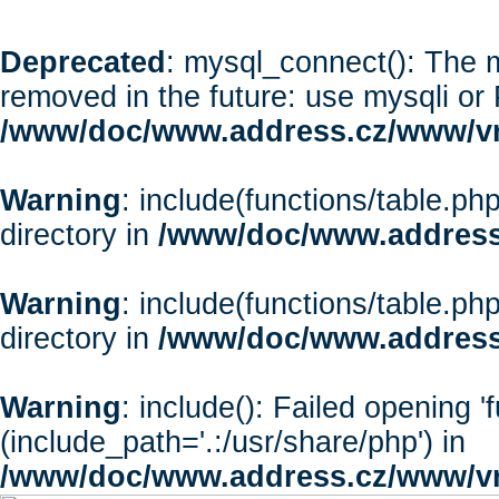
Deprecated
: mysql_connect(): The m
removed in the future: use mysqli or
/www/doc/www.address.cz/www/vr
Warning
: include(functions/table.php
directory in
/www/doc/www.address
Warning
: include(functions/table.php
directory in
/www/doc/www.address
Warning
: include(): Failed opening '
(include_path='.:/usr/share/php') in
/www/doc/www.address.cz/www/vr