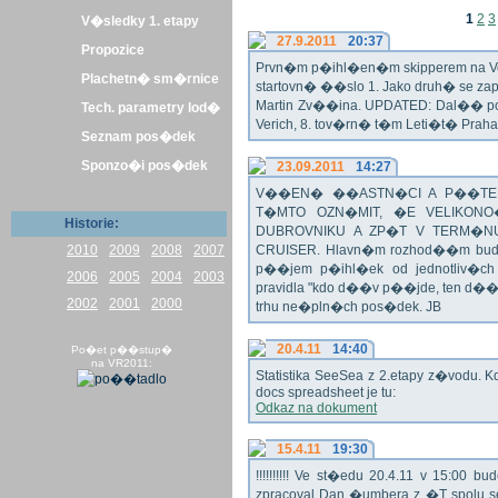
1
2
3
V�sledky 1. etapy
27.9.2011
20:37
Propozice
Prvn�m p�ihl�en�m skipperem na Veli
Plachetn� sm�rnice
startovn� ��slo 1. Jako druh� se z
Martin Zv��ina. UPDATED: Dal�� po�
Tech. parametry lod�
Verich, 8. tov�rn� t�m Leti�t� Praha 
Seznam pos�dek
Sponzo�i pos�dek
23.09.2011
14:27
V��EN� ��ASTN�CI A P��TEL
T�MTO OZN�MIT, �E VELIKON
Historie:
DUBROVNIKU A ZP�T V TERM�NU 
2010
2009
2008
2007
CRUISER. Hlavn�m rozhod��m bude o
p��jem p�ihl�ek od jednotliv�c
2006
2005
2004
2003
pravidla "kdo d��v p��jde, ten d�
2002
2001
2000
trhu ne�pln�ch pos�dek. JB
20.4.11
14:40
Po�et p��stup�
na VR2011:
Statistika SeeSea z 2.etapy z�vodu. K
docs spreadsheet je tu:
Odkaz na dokument
15.4.11
19:30
!!!!!!!!!! Ve st�edu 20.4.11 v 15:0
zpracoval Dan �umbera z �T spolu 