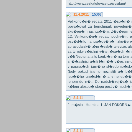
http://www.ceskatelevize.cz/ivysilani/
11.4.2011
15:06
Velikono�n� regata 2011 �sp�n� n
pova�ovat za benchmark poveden�
zku�en�m jachta��m. Z�v�rem le
12. Velikono�n� regatu pochv�lit, 
osv�d�ilo anga�ov�n� zku�en�c
zpravodajsk� t�m �esk� televize, a
za ty roky v�ichni v�te, �sp�ch �
v�li Neptuna, a to konkr�tn� na tom 
si ��astnici u�ili t�m�� v�echny dr
v paprsc�ch jarn�ho st�edomo�sk�ho
(tedy pokud jste to nezjistili u� 
lep��ho um�st�n� a v nejlep��
jenom do n�... Do nadch�zej�c� j
k�lem alespo� stopu poctiv� modr�
8.4.11
1. m�sto - Hramina 1, JAN POKORN�. G
8.4.11