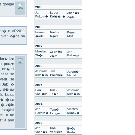
na google
2009
Jan
Lubor
Zden�k
Pokorn�
Kol��n�
Z�ta
2008
kter� o VR2011
Roman
Norbis
Peter
ovat. V�ce na
Loja
�ada
N�vlt
2007
Miroslav
Zden�k
Jan
Th�r
Kylberger
Z�ta
ter� lze
a pouze
2006
 ne� si
Jaroslav
Jan
Jarom�r
 Zase se
Krko�ka
Pokorn�
Michek
vedl se
 Jak ji�
2005
visl� na
Dan
Mirek
Jaroslav
Vodi�ka
Th�r
Krko�ka
e. Letos
un�n� se
2004
sp� v�te
Jan
Vlastimil
 dos�hli
Tom�
Pokorn�
Kubov�
Langer
nu a ne
t a pod
2003
Jan
Dan
Ev�en
Vohn�k
Vodi�ka
Korbel