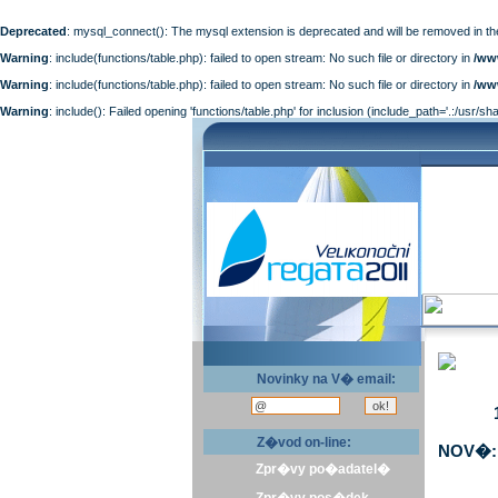
Deprecated
: mysql_connect(): The mysql extension is deprecated and will be removed in th
Warning
: include(functions/table.php): failed to open stream: No such file or directory in
/ww
Warning
: include(functions/table.php): failed to open stream: No such file or directory in
/ww
Warning
: include(): Failed opening 'functions/table.php' for inclusion (include_path='.:/usr/sh
Novinky na V� email:
Z�vod on-line:
NOV�: 
Zpr�vy po�adatel�