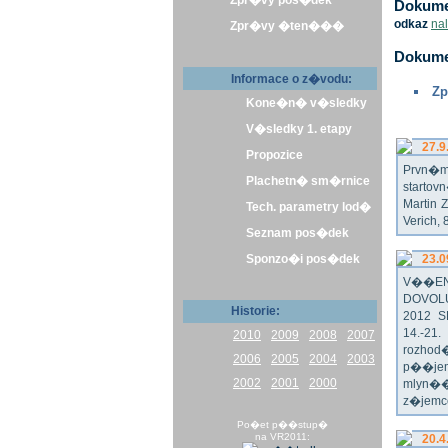
Zpr�vy pos�dek
Dokumen
odkaz
na
Zpr�vy �ten���
Dokume
Informace o z�vodu:
Zp
Kone�n� v�sledky
V�sledky 1. etapy
27.9
Propozice
Prvn�m 
Plachetn� sm�rnice
startov
Martin 
Tech. parametry lod�
Verich,
Seznam pos�dek
Sponzo�i pos�dek
23.0
V��E
DOVOL
Historie:
2012 
14.-21
2010
2009
2008
2007
rozhod
2006
2005
2004
2003
p��jem
2002
2001
2000
mlyn��
z�jemc
Po�et p��stup�
na VR2011:
20.4