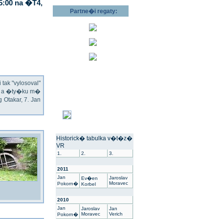
5:00 na �T4,
Partne�i regaty:
ak "vylosoval"
ec a �ty�ku m�
Otakar, 7. Jan
Historick� tabulka v�t�z�
VR
1.
2.
3.
2011
Jan
Jaroslav
Ev�en
Moravec
Pokorn�
Korbel
2010
Jan
Jaroslav
Jan
Moravec
Verich
Pokorn�