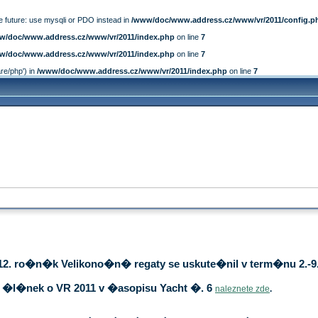
e future: use mysqli or PDO instead in
/www/doc/www.address.cz/www/vr/2011/config.p
w/doc/www.address.cz/www/vr/2011/index.php
on line
7
w/doc/www.address.cz/www/vr/2011/index.php
on line
7
are/php') in
/www/doc/www.address.cz/www/vr/2011/index.php
on line
7
12. ro�n�k Velikono�n� regaty se uskute�nil v term�nu 2.-9.
�l�nek o VR 2011 v �asopisu Yacht �. 6
naleznete zde
.