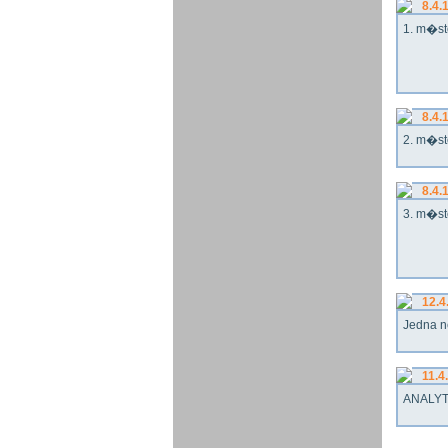
8.4.
1. m�st
8.4.
2. m�st
8.4.
3. m�st
12.4
Jedna n
11.4
ANALYT