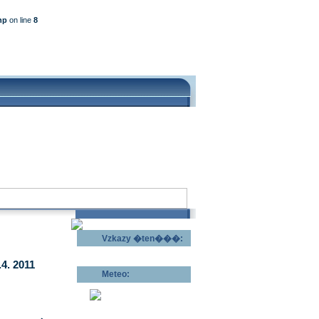
hp
on line
8
Vzkazy �ten���:
Odeslat vzkaz >>
4. 2011
Meteo:
Pov�trnostn�
p�edpov�d >>