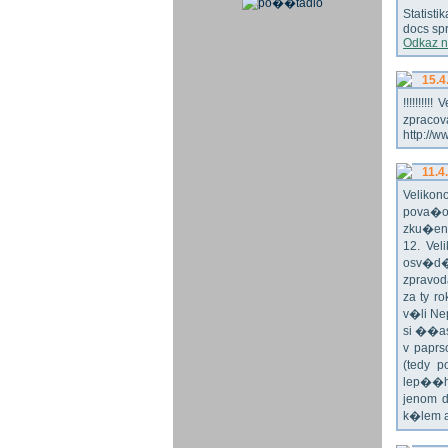
Statist
docs spr
Odkaz n
15.4
!!!!!!!
zpraco
http://w
11.4
Veliko
pova�o
zku�en
12. Vel
osv�d�
zpravod
za ty r
v�li Ne
si ��as
v paprs
(tedy p
lep��h
jenom 
k�lem 