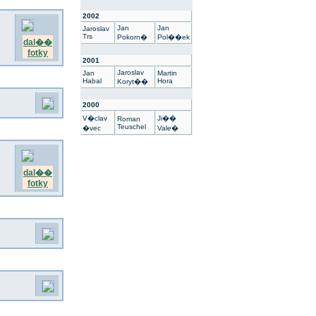
2002
Jan
Jan
Jaroslav
Trs
Pokorn�
Pol��ek
dal��
fotky
2001
Jaroslav
Jan
Martin
Habal
Hora
Koryt��
2000
V�clav
Ji��
Roman
Teuschel
�vec
Vale�
dal��
fotky