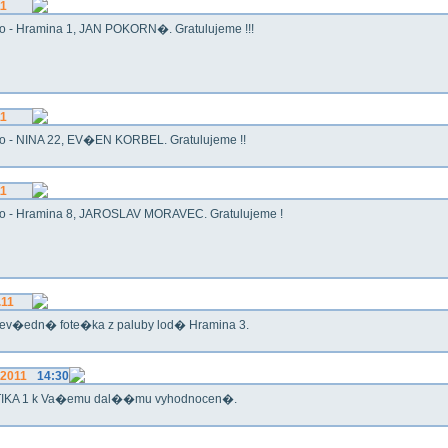
11
o - Hramina 1, JAN POKORN�. Gratulujeme !!!
11
o - NINA 22, EV�EN KORBEL. Gratulujeme !!
11
o - Hramina 8, JAROSLAV MORAVEC. Gratulujeme !
.11
ev�edn� fote�ka z paluby lod� Hramina 3.
.2011
14:30
IKA 1 k Va�emu dal��mu vyhodnocen�.