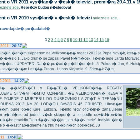
t o VR 2011 vys�lan� v �esk� televizi, premi�ra 20.4.11 v 1
leznete zde
. Repr�zy budou n�sledovat
nt o VR 2010 vys�lan� v �esk� televizi
naleznete zde
.
ravodajstv� po�adatel�
1
2
3
4
5
6
7
8
9
10
11
12
13
14
15
16
.2011
20:37
p�ihl�en�m skipperem na Velikono�n� regatu 2012 je Pepa Nov�k, kter� si t
n� ��slo 1. Jako druh� se zapsal Pavel N�m�cek. T�et� jede Jarda Morav
Zv��ina. UPDATED: Dal�� po�ad� p�ihl�en�ch: 5. Pokorn� Jan, 6. Heisig 
 8. tov�rn� t�m Leti�t� Praha - Lubos Klejsmid, 9. Zden�k Z�ta.
9.2011
14:27
N� ��ASTN�CI A P��TEL� VELIKONO�N� REGATY,
UJEME SI V�M T�MTO OZN�MIT, �E VELIKONO�N� REGATA
SE POJEDE Z MURTERU DO DUBROVNIKU A ZP�T V TERM�NU
. DUBNA 2012 NA 20 LOD�CH BAVARIA 46 CRUISER. Hlavn�m
��m bude op�t Karel Luksch. T�mto tedy ofici�ln� zahajujeme
 p�ihl�ek od jednotliv�ch skipper�, a to podle osv�d�en�ho
sk�ho pravidla "kdo d��v p��jde, ten d��v mele". Individu�ln�
e o ��ast nab�dneme na trhu ne�pln�ch pos�dek. JB
.11
14:40