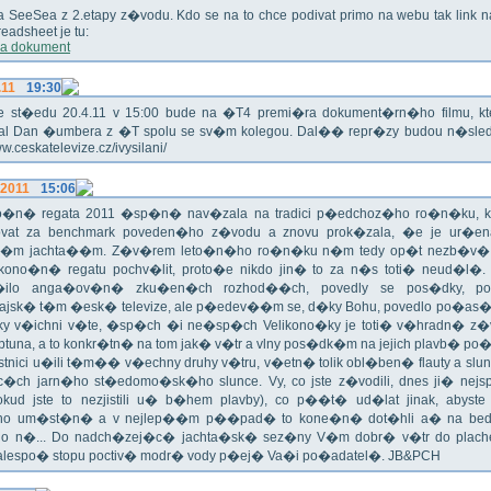
ika SeeSea z 2.etapy z�vodu. Kdo se na to chce podivat primo na webu tak link 
eadsheet je tu:
a dokument
.11
19:30
!!! Ve st�edu 20.4.11 v 15:00 bude na �T4 premi�ra dokument�rn�ho filmu, 
val Dan �umbera z �T spolu se sv�m kolegou. Dal�� repr�zy budou n�sled
ww.ceskatelevize.cz/ivysilani/
.2011
15:06
no�n� regata 2011 �sp�n� nav�zala na tradici p�edchoz�ho ro�n�ku, k
vat za benchmark poveden�ho z�vodu a znovu prok�zala, �e je ur�en
�m jachta��m. Z�v�rem leto�n�ho ro�n�ku n�m tedy op�t nezb�v�,
ikono�n� regatu pochv�lit, proto�e nikdo jin� to za n�s toti� neud�l�.
ilo anga�ov�n� zku�en�ch rozhod��ch, povedly se pos�dky, po
ajsk� t�m �esk� televize, ale p�edev��m se, d�ky Bohu, povedlo po�as�!
oky v�ichni v�te, �sp�ch �i ne�sp�ch Velikono�ky je toti� v�hradn� z�
ptuna, a to konkr�tn� na tom jak� v�tr a vlny pos�dk�m na jejich plavb� po�l
tnici u�ili t�m�� v�echny druhy v�tru, v�etn� tolik obl�ben� flauty a sl
c�ch jarn�ho st�edomo�sk�ho slunce. Vy, co jste z�vodili, dnes ji� nej
okud jste to nezjistili u� b�hem plavby), co p��t� ud�lat jinak, abyste
o um�st�n� a v nejlep��m p��pad� to kone�n� dot�hli a� na bed
do n�... Do nadch�zej�c� jachta�sk� sez�ny V�m dobr� v�tr do plache
alespo� stopu poctiv� modr� vody p�ej� Va�i po�adatel�. JB&PCH