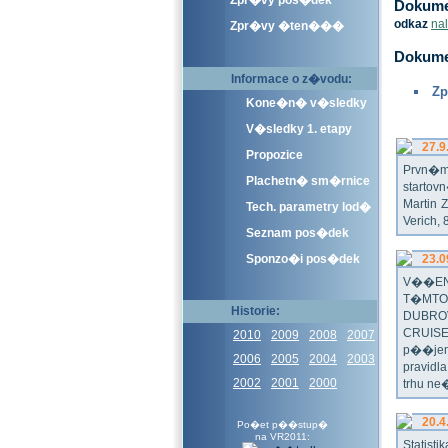
Zpr�vy pos�dek
Dokumen
odkaz
na
Zpr�vy �ten���
Dokume
Informace o z�vodu:
Zp
Kone�n� v�sledky
V�sledky 1. etapy
27.9
Propozice
Prvn�m 
Plachetn� sm�rnice
startov
Martin 
Tech. parametry lod�
Verich,
Seznam pos�dek
Sponzo�i pos�dek
23.0
V��EN
T�MTO
Historie:
DUBRO
CRUISE
2010
2009
2008
2007
p��jem
2006
2005
2004
2003
pravidl
2002
2001
2000
trhu ne
20.4
Po�et p��stup�
na VR2011:
Statist