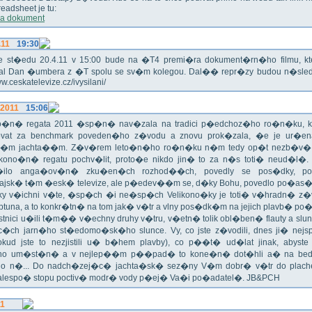
eadsheet je tu:
a dokument
.11
19:30
!!! Ve st�edu 20.4.11 v 15:00 bude na �T4 premi�ra dokument�rn�ho filmu, 
val Dan �umbera z �T spolu se sv�m kolegou. Dal�� repr�zy budou n�sled
ww.ceskatelevize.cz/ivysilani/
.2011
15:06
no�n� regata 2011 �sp�n� nav�zala na tradici p�edchoz�ho ro�n�ku, k
vat za benchmark poveden�ho z�vodu a znovu prok�zala, �e je ur�en
�m jachta��m. Z�v�rem leto�n�ho ro�n�ku n�m tedy op�t nezb�v�,
ikono�n� regatu pochv�lit, proto�e nikdo jin� to za n�s toti� neud�l�.
ilo anga�ov�n� zku�en�ch rozhod��ch, povedly se pos�dky, po
ajsk� t�m �esk� televize, ale p�edev��m se, d�ky Bohu, povedlo po�as�!
oky v�ichni v�te, �sp�ch �i ne�sp�ch Velikono�ky je toti� v�hradn� z�
ptuna, a to konkr�tn� na tom jak� v�tr a vlny pos�dk�m na jejich plavb� po�l
tnici u�ili t�m�� v�echny druhy v�tru, v�etn� tolik obl�ben� flauty a sl
c�ch jarn�ho st�edomo�sk�ho slunce. Vy, co jste z�vodili, dnes ji� nej
okud jste to nezjistili u� b�hem plavby), co p��t� ud�lat jinak, abyste
o um�st�n� a v nejlep��m p��pad� to kone�n� dot�hli a� na bed
do n�... Do nadch�zej�c� jachta�sk� sez�ny V�m dobr� v�tr do plache
alespo� stopu poctiv� modr� vody p�ej� Va�i po�adatel�. JB&PCH
11