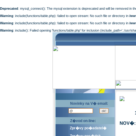
Deprecated
: mysql_connect(): The mysql extension is deprecated and will be removed in th
Warning
: include(functions/table.php): failed to open stream: No such file or directory in
/ww
Warning
: include(functions/table.php): failed to open stream: No such file or directory in
/ww
Warning
: include(): Failed opening 'functions/table.php' for inclusion (include_path='.:/usr/sh
Novinky na V� email:
Z�vod on-line:
NOV�: 
Zpr�vy po�adatel�