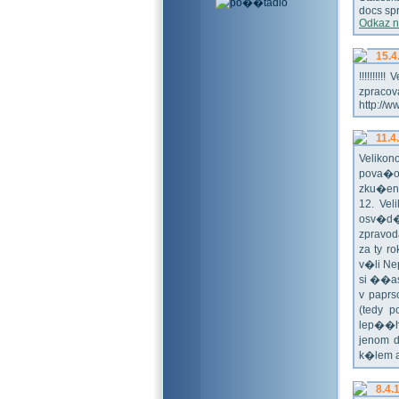
docs spr
Odkaz n
15.4
!!!!!!!
zpraco
http://w
11.4
Veliko
pova�o
zku�en
12. Vel
osv�d�
zpravod
za ty r
v�li Ne
si ��as
v paprs
(tedy p
lep��h
jenom 
k�lem 
8.4.