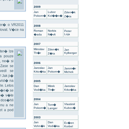
2009
Jan
Lubor
Zden�k
Pokorn�
Kol��n�
Z�ta
kter� o VR2011
2008
ovat. V�ce na
Roman
Norbis
Peter
Loja
�ada
N�vlt
2007
Miroslav
Zden�k
Jan
ter� lze
Th�r
Kylberger
Z�ta
a pouze
 ne� si
2006
 Zase se
Jaroslav
Jan
Jarom�r
vedl se
Krko�ka
Pokorn�
Michek
 Jak ji�
visl� na
2005
e. Letos
Dan
Mirek
Jaroslav
Vodi�ka
Th�r
Krko�ka
un�n� se
sp� v�te
2004
 dos�hli
Jan
Vlastimil
nu a ne
Tom�
Pokorn�
Kubov�
Langer
t a pod
2003
Jan
Dan
Ev�en
Vohn�k
Vodi�ka
Korbel