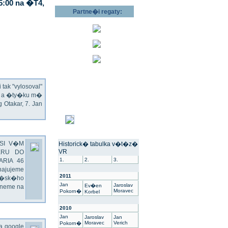
5:00 na �T4,
Partne�i regaty:
ak "vylosoval"
ec a �ty�ku m�
Otakar, 7. Jan
SI V�M
Historick� tabulka v�t�z�
VR
ERU DO
1.
2.
3.
ARIA 46
hajujeme
2011
��sk�ho
Jan
Jaroslav
Ev�en
dneme na
Moravec
Pokorn�
Korbel
2010
Jan
Jaroslav
Jan
Moravec
Verich
Pokorn�
na google