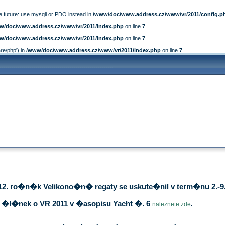
e future: use mysqli or PDO instead in
/www/doc/www.address.cz/www/vr/2011/config.p
w/doc/www.address.cz/www/vr/2011/index.php
on line
7
w/doc/www.address.cz/www/vr/2011/index.php
on line
7
are/php') in
/www/doc/www.address.cz/www/vr/2011/index.php
on line
7
12. ro�n�k Velikono�n� regaty se uskute�nil v term�nu 2.-9.
�l�nek o VR 2011 v �asopisu Yacht �. 6
naleznete zde
.