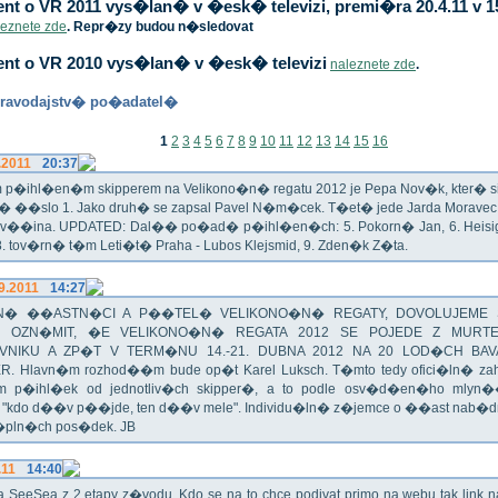
t o VR 2011 vys�lan� v �esk� televizi, premi�ra 20.4.11 v 1
leznete zde
. Repr�zy budou n�sledovat
nt o VR 2010 vys�lan� v �esk� televizi
naleznete zde
.
ravodajstv� po�adatel�
1
2
3
4
5
6
7
8
9
10
11
12
13
14
15
16
.2011
20:37
p�ihl�en�m skipperem na Velikono�n� regatu 2012 je Pepa Nov�k, kter� si t
n� ��slo 1. Jako druh� se zapsal Pavel N�m�cek. T�et� jede Jarda Morav
Zv��ina. UPDATED: Dal�� po�ad� p�ihl�en�ch: 5. Pokorn� Jan, 6. Heisig 
 8. tov�rn� t�m Leti�t� Praha - Lubos Klejsmid, 9. Zden�k Z�ta.
9.2011
14:27
� ��ASTN�CI A P��TEL� VELIKONO�N� REGATY, DOVOLUJEME 
 OZN�MIT, �E VELIKONO�N� REGATA 2012 SE POJEDE Z MURT
VNIKU A ZP�T V TERM�NU 14.-21. DUBNA 2012 NA 20 LOD�CH BAV
R. Hlavn�m rozhod��m bude op�t Karel Luksch. T�mto tedy ofici�ln� za
 p�ihl�ek od jednotliv�ch skipper�, a to podle osv�d�en�ho mlyn
a "kdo d��v p��jde, ten d��v mele". Individu�ln� z�jemce o ��ast nab�
�pln�ch pos�dek. JB
.11
14:40
ika SeeSea z 2.etapy z�vodu. Kdo se na to chce podivat primo na webu tak link 