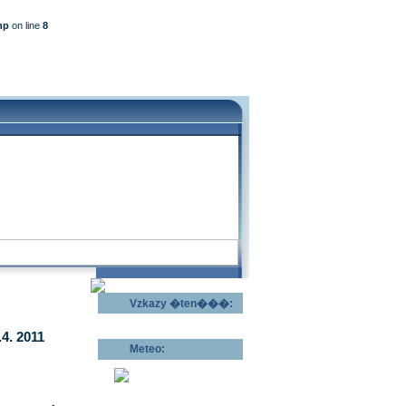
hp
on line
8
Vzkazy �ten���:
Odeslat vzkaz >>
4. 2011
Meteo:
Pov�trnostn�
p�edpov�d >>