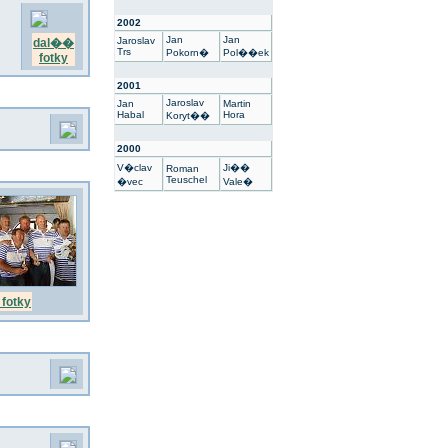
2002
Jan
Jan
Jaroslav
dal��
Trs
Pokorn�
Pol��ek
fotky
2001
Jaroslav
Jan
Martin
Habal
Hora
Koryt��
2000
V�clav
Ji��
Roman
Teuschel
�vec
Vale�
fotky