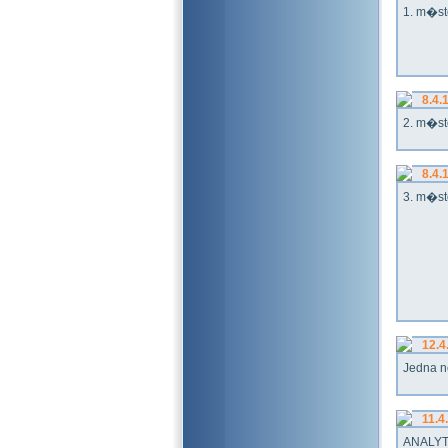
1. m�st
8.4.
2. m�st
8.4.
3. m�st
12.4
Jedna n
11.4
ANALYT