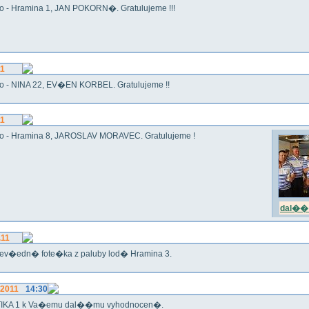
o - Hramina 1, JAN POKORN�. Gratulujeme !!!
11
o - NINA 22, EV�EN KORBEL. Gratulujeme !!
11
o - Hramina 8, JAROSLAV MORAVEC. Gratulujeme !
dal�� 
.11
ev�edn� fote�ka z paluby lod� Hramina 3.
.2011
14:30
IKA 1 k Va�emu dal��mu vyhodnocen�.