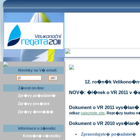
Novinky na V� email:
12. ro�n�k Velikono�n� 
Z�vod on-line:
NOV�: �l�nek o VR 2011 v �a
Zpr�vy po�adatel�
Zpr�vy pos�dek
Dokument o VR 2011 vys�lan� v 
Zpr�vy �ten���
odkaz
naleznete zde
. Repr�zy budou n
Dokument o VR 2010 vys�lan� 
Informace o z�vodu:
Zpravodajstv� po�adatel�
Kone�n� v�sledky