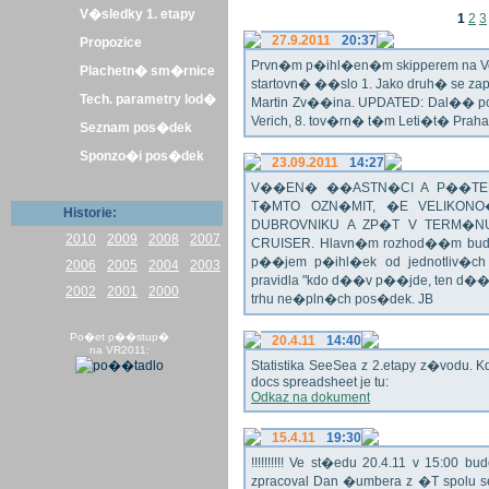
V�sledky 1. etapy
1
2
3
27.9.2011
20:37
Propozice
Prvn�m p�ihl�en�m skipperem na Veli
Plachetn� sm�rnice
startovn� ��slo 1. Jako druh� se z
Tech. parametry lod�
Martin Zv��ina. UPDATED: Dal�� po�
Verich, 8. tov�rn� t�m Leti�t� Praha 
Seznam pos�dek
Sponzo�i pos�dek
23.09.2011
14:27
V��EN� ��ASTN�CI A P��TEL
T�MTO OZN�MIT, �E VELIKON
Historie:
DUBROVNIKU A ZP�T V TERM�NU 
2010
2009
2008
2007
CRUISER. Hlavn�m rozhod��m bude o
p��jem p�ihl�ek od jednotliv�c
2006
2005
2004
2003
pravidla "kdo d��v p��jde, ten d�
2002
2001
2000
trhu ne�pln�ch pos�dek. JB
Po�et p��stup�
20.4.11
14:40
na VR2011:
Statistika SeeSea z 2.etapy z�vodu. K
docs spreadsheet je tu:
Odkaz na dokument
15.4.11
19:30
!!!!!!!!!! Ve st�edu 20.4.11 v 15:0
zpracoval Dan �umbera z �T spolu 