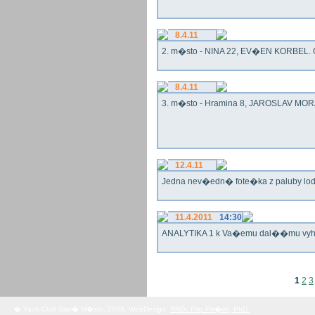
8.4.11
2. m�sto - NINA 22, EV�EN KORBEL. G
8.4.11
3. m�sto - Hramina 8, JAROSLAV MORA
12.4.11
Jedna nev�edn� fote�ka z paluby lo
11.4.2011
14:30
ANALYTIKA 1 k Va�emu dal��mu vy
1
2
3
� Yach Club Star� M�sto. 2008, WebDesign:
RNDr. Filip Pe�ek, PhD.