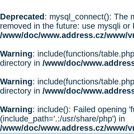
Deprecated
: mysql_connect(): The m
removed in the future: use mysqli or
/www/doc/www.address.cz/www/vr
Warning
: include(functions/table.php
directory in
/www/doc/www.address
Warning
: include(functions/table.php
directory in
/www/doc/www.address
Warning
: include(): Failed opening '
(include_path='.:/usr/share/php') in
/www/doc/www.address.cz/www/vr