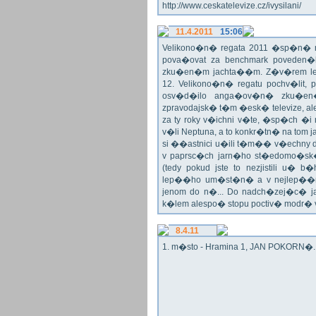
http://www.ceskatelevize.cz/ivysilani/
11.4.2011
15:06
Velikono�n� regata 2011 �sp�n� n
pova�ovat za benchmark poveden�
zku�en�m jachta��m. Z�v�rem le
12. Velikono�n� regatu pochv�lit, 
osv�d�ilo anga�ov�n� zku�en�c
zpravodajsk� t�m �esk� televize, a
za ty roky v�ichni v�te, �sp�ch �
v�li Neptuna, a to konkr�tn� na tom 
si ��astnici u�ili t�m�� v�echny dr
v paprsc�ch jarn�ho st�edomo�sk�ho
(tedy pokud jste to nezjistili u� 
lep��ho um�st�n� a v nejlep��
jenom do n�... Do nadch�zej�c� j
k�lem alespo� stopu poctiv� modr�
8.4.11
1. m�sto - Hramina 1, JAN POKORN�. G