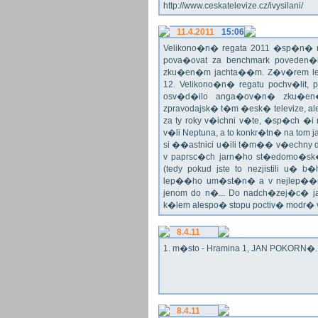
http://www.ceskatelevize.cz/ivysilani/
11.4.2011
15:06
Velikono�n� regata 2011 �sp�n� n
pova�ovat za benchmark poveden�
zku�en�m jachta��m. Z�v�rem le
12. Velikono�n� regatu pochv�lit, 
osv�d�ilo anga�ov�n� zku�en�c
zpravodajsk� t�m �esk� televize, a
za ty roky v�ichni v�te, �sp�ch �
v�li Neptuna, a to konkr�tn� na tom 
si ��astnici u�ili t�m�� v�echny dr
v paprsc�ch jarn�ho st�edomo�sk�ho
(tedy pokud jste to nezjistili u� 
lep��ho um�st�n� a v nejlep��
jenom do n�... Do nadch�zej�c� j
k�lem alespo� stopu poctiv� modr�
8.4.11
1. m�sto - Hramina 1, JAN POKORN�. G
8.4.11