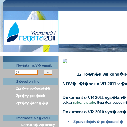
Novinky na V� email:
12. ro�n�k Velikono�n� 
Z�vod on-line:
NOV�: �l�nek o VR 2011 v �a
Zpr�vy po�adatel�
Zpr�vy pos�dek
Dokument o VR 2011 vys�lan� v 
odkaz
naleznete zde
. Repr�zy budou n
Zpr�vy �ten���
Dokument o VR 2010 vys�lan� 
Informace o z�vodu:
Zpravodajstv� po�adatel�
Kone�n� v�sledky