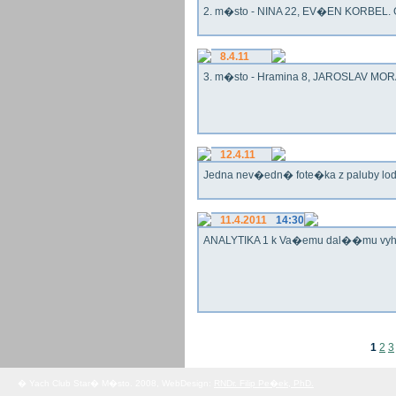
2. m�sto - NINA 22, EV�EN KORBEL. G
8.4.11
3. m�sto - Hramina 8, JAROSLAV MORA
12.4.11
Jedna nev�edn� fote�ka z paluby lo
11.4.2011
14:30
ANALYTIKA 1 k Va�emu dal��mu vy
1
2
3
� Yach Club Star� M�sto. 2008, WebDesign:
RNDr. Filip Pe�ek, PhD.