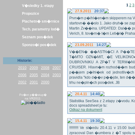
1
2
3
V�sledky 1. etapy
27.9.2011
20:37
Propozice
Prvn�m p�ihl�en�m skipperem na Veli
Plachetn� sm�rnice
startovn� ��slo 1. Jako druh� se z
Martin Zv��ina. UPDATED: Dal�� po�
Tech. parametry lod�
Verich, 8. tov�rn� t�m Leti�t� Praha 
Seznam pos�dek
Sponzo�i pos�dek
23.09.2011
14:27
V��EN� ��ASTN�CI A P��TEL
T�MTO OZN�MIT, �E VELIKON
Historie:
DUBROVNIKU A ZP�T V TERM�NU 
CRUISER. Hlavn�m rozhod��m bude o
2010
2009
2008
2007
p��jem p�ihl�ek od jednotliv�c
2006
2005
2004
2003
pravidla "kdo d��v p��jde, ten d�
2002
2001
2000
trhu ne�pln�ch pos�dek. JB
20.4.11
14:40
Po�et p��stup�
na VR2011:
Statistika SeeSea z 2.etapy z�vodu. K
docs spreadsheet je tu:
Odkaz na dokument
15.4.11
19:30
!!!!!!!!!! Ve st�edu 20.4.11 v 15:0
zpracoval Dan �umbera z �T spolu 