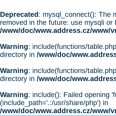
Deprecated
: mysql_connect(): The m
removed in the future: use mysqli or
/www/doc/www.address.cz/www/vr
Warning
: include(functions/table.php
directory in
/www/doc/www.address
Warning
: include(functions/table.php
directory in
/www/doc/www.address
Warning
: include(): Failed opening '
(include_path='.:/usr/share/php') in
/www/doc/www.address.cz/www/vr