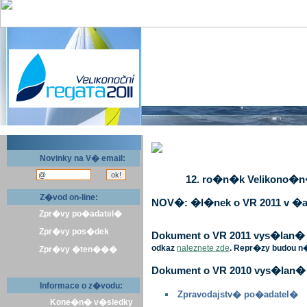
Novinky na V� email:
12. ro�n�k Velikono�n� 
Z�vod on-line:
NOV�: �l�nek o VR 2011 v �a
Zpr�vy po�adatel�
Zpr�vy pos�dek
Dokument o VR 2011 vys�lan� v 
odkaz
naleznete zde
. Repr�zy budou n
Zpr�vy �ten���
Dokument o VR 2010 vys�lan� 
Informace o z�vodu:
Zpravodajstv� po�adatel�
Kone�n� v�sledky