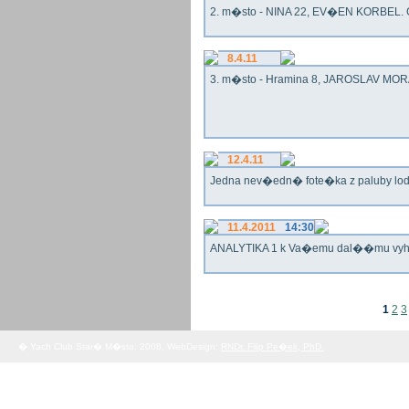
2. m�sto - NINA 22, EV�EN KORBEL. G
8.4.11
3. m�sto - Hramina 8, JAROSLAV MORA
12.4.11
Jedna nev�edn� fote�ka z paluby lo
11.4.2011
14:30
ANALYTIKA 1 k Va�emu dal��mu vy
1
2
3
� Yach Club Star� M�sto. 2008, WebDesign:
RNDr. Filip Pe�ek, PhD.