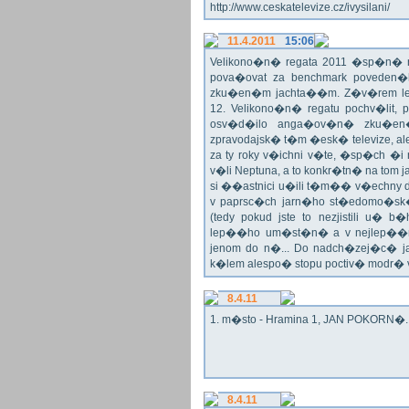
http://www.ceskatelevize.cz/ivysilani/
11.4.2011
15:06
Velikono�n� regata 2011 �sp�n� n
pova�ovat za benchmark poveden�
zku�en�m jachta��m. Z�v�rem le
12. Velikono�n� regatu pochv�lit, 
osv�d�ilo anga�ov�n� zku�en�c
zpravodajsk� t�m �esk� televize, a
za ty roky v�ichni v�te, �sp�ch �
v�li Neptuna, a to konkr�tn� na tom 
si ��astnici u�ili t�m�� v�echny dr
v paprsc�ch jarn�ho st�edomo�sk�ho
(tedy pokud jste to nezjistili u� 
lep��ho um�st�n� a v nejlep��
jenom do n�... Do nadch�zej�c� j
k�lem alespo� stopu poctiv� modr�
8.4.11
1. m�sto - Hramina 1, JAN POKORN�. G
8.4.11