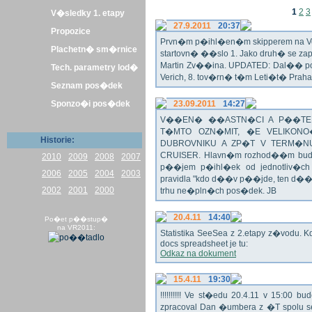
1
2
3
V�sledky 1. etapy
27.9.2011
20:37
Propozice
Prvn�m p�ihl�en�m skipperem na Veli
Plachetn� sm�rnice
startovn� ��slo 1. Jako druh� se z
Martin Zv��ina. UPDATED: Dal�� po�
Tech. parametry lod�
Verich, 8. tov�rn� t�m Leti�t� Praha 
Seznam pos�dek
Sponzo�i pos�dek
23.09.2011
14:27
V��EN� ��ASTN�CI A P��TEL
T�MTO OZN�MIT, �E VELIKON
Historie:
DUBROVNIKU A ZP�T V TERM�NU 
CRUISER. Hlavn�m rozhod��m bude o
2010
2009
2008
2007
p��jem p�ihl�ek od jednotliv�c
2006
2005
2004
2003
pravidla "kdo d��v p��jde, ten d�
2002
2001
2000
trhu ne�pln�ch pos�dek. JB
20.4.11
14:40
Po�et p��stup�
na VR2011:
Statistika SeeSea z 2.etapy z�vodu. K
docs spreadsheet je tu:
Odkaz na dokument
15.4.11
19:30
!!!!!!!!!! Ve st�edu 20.4.11 v 15:0
zpracoval Dan �umbera z �T spolu 