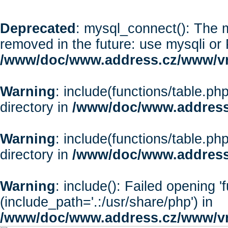
Deprecated
: mysql_connect(): The m
removed in the future: use mysqli or
/www/doc/www.address.cz/www/vr
Warning
: include(functions/table.php
directory in
/www/doc/www.address
Warning
: include(functions/table.php
directory in
/www/doc/www.address
Warning
: include(): Failed opening '
(include_path='.:/usr/share/php') in
/www/doc/www.address.cz/www/vr