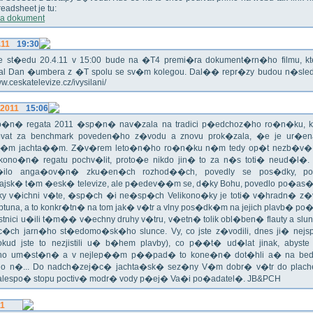
eadsheet je tu:
a dokument
.11
19:30
!!! Ve st�edu 20.4.11 v 15:00 bude na �T4 premi�ra dokument�rn�ho filmu, 
val Dan �umbera z �T spolu se sv�m kolegou. Dal�� repr�zy budou n�sled
ww.ceskatelevize.cz/ivysilani/
.2011
15:06
no�n� regata 2011 �sp�n� nav�zala na tradici p�edchoz�ho ro�n�ku, k
vat za benchmark poveden�ho z�vodu a znovu prok�zala, �e je ur�en
�m jachta��m. Z�v�rem leto�n�ho ro�n�ku n�m tedy op�t nezb�v�,
ikono�n� regatu pochv�lit, proto�e nikdo jin� to za n�s toti� neud�l�.
ilo anga�ov�n� zku�en�ch rozhod��ch, povedly se pos�dky, po
ajsk� t�m �esk� televize, ale p�edev��m se, d�ky Bohu, povedlo po�as�!
oky v�ichni v�te, �sp�ch �i ne�sp�ch Velikono�ky je toti� v�hradn� z�
ptuna, a to konkr�tn� na tom jak� v�tr a vlny pos�dk�m na jejich plavb� po�l
tnici u�ili t�m�� v�echny druhy v�tru, v�etn� tolik obl�ben� flauty a sl
c�ch jarn�ho st�edomo�sk�ho slunce. Vy, co jste z�vodili, dnes ji� nej
okud jste to nezjistili u� b�hem plavby), co p��t� ud�lat jinak, abyste
o um�st�n� a v nejlep��m p��pad� to kone�n� dot�hli a� na bed
do n�... Do nadch�zej�c� jachta�sk� sez�ny V�m dobr� v�tr do plache
alespo� stopu poctiv� modr� vody p�ej� Va�i po�adatel�. JB&PCH
11