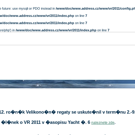
e future: use mysqli or PDO instead in
/www/doc/www.address.cz/www/vr/2011/config.p
w/doc/www.address.cz/www/vr/2011/index.php
on line
7
w/doc/www.address.cz/www/vr/2011/index.php
on line
7
are/php') in
/www/doc/www.address.cz/www/vr/2011/index.php
on line
7
12. ro�n�k Velikono�n� regaty se uskute�nil v term�nu 2.-9.
�l�nek o VR 2011 v �asopisu Yacht �. 6
naleznete zde
.