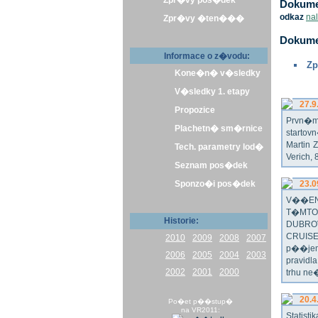
Zpr�vy pos�dek
Dokumen
odkaz
na
Zpr�vy �ten���
Dokume
Informace o z�vodu:
Zp
Kone�n� v�sledky
V�sledky 1. etapy
27.9
Propozice
Prvn�m 
Plachetn� sm�rnice
startov
Martin 
Tech. parametry lod�
Verich,
Seznam pos�dek
Sponzo�i pos�dek
23.0
V��EN
T�MTO
Historie:
DUBRO
CRUISE
2010
2009
2008
2007
p��jem
2006
2005
2004
2003
pravidl
2002
2001
2000
trhu ne
20.4
Po�et p��stup�
na VR2011:
Statist