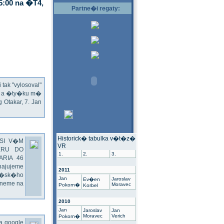
5:00 na �T4,
Partne�i regaty:
ak "vylosoval"
ec a �ty�ku m�
Otakar, 7. Jan
Historick� tabulka v�t�z�
SI V�M
VR
ERU DO
1.
2.
3.
ARIA 46
hajujeme
2011
��sk�ho
Jan
Jaroslav
Ev�en
dneme na
Moravec
Pokorn�
Korbel
2010
Jan
Jaroslav
Jan
Moravec
Verich
Pokorn�
na google