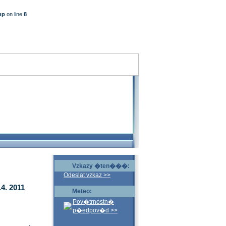
hp
on line
8
Vzkazy �ten���:
Odeslat vzkaz >>
4. 2011
Meteo:
Pov�trnostn�
p�edpov�d >>