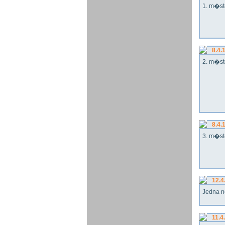
1. m�st
8.4.
2. m�st
8.4.
3. m�st
12.4
Jedna n
11.4