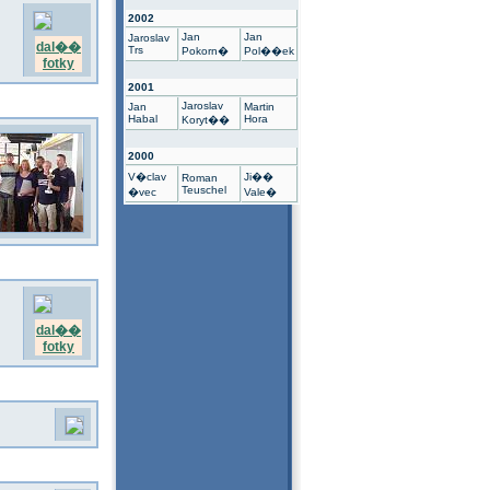
2002
Jan
Jan
Jaroslav
dal��
Trs
Pokorn�
Pol��ek
fotky
2001
Jaroslav
Jan
Martin
Habal
Hora
Koryt��
2000
V�clav
Ji��
Roman
Teuschel
�vec
Vale�
dal��
fotky