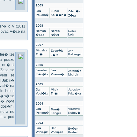
2009
Jan
Lubor
Zden�k
Pokorn�
Kol��n�
Z�ta
2008
kter� o VR2011
Roman
Norbis
ovat. V�ce na
Peter
Loja
�ada
N�vlt
2007
Miroslav
Zden�k
Jan
ter� lze
Th�r
Kylberger
Z�ta
a pouze
 ne� si
2006
 Zase se
Jaroslav
Jan
Jarom�r
Krko�ka
Pokorn�
Michek
vedl se
 Jak ji�
2005
visl� na
Dan
Mirek
Jaroslav
e. Letos
Vodi�ka
Th�r
Krko�ka
un�n� se
sp� v�te
2004
 dos�hli
Jan
Vlastimil
Tom�
nu a ne
Pokorn�
Kubov�
Langer
t a pod
2003
Jan
Dan
Ev�en
Vohn�k
Vodi�ka
Korbel