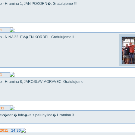
o - Hramina 1, JAN POKORN�. Gratulujeme !!!
11
o - NINA 22, EV�EN KORBEL. Gratulujeme !!
11
o - Hramina 8, JAROSLAV MORAVEC. Gratulujeme !
.11
ev�edn� fote�ka z paluby lod� Hramina 3.
.2011
14:30