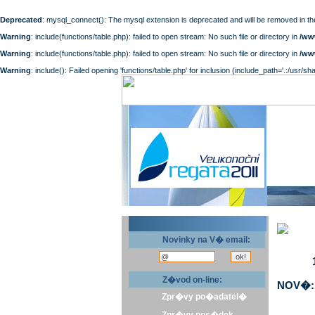
Deprecated
: mysql_connect(): The mysql extension is deprecated and will be removed in th
Warning
: include(functions/table.php): failed to open stream: No such file or directory in
/ww
Warning
: include(functions/table.php): failed to open stream: No such file or directory in
/ww
Warning
: include(): Failed opening 'functions/table.php' for inclusion (include_path='.:/usr/sh
Novinky na V� email:
Z�vod on-line:
NOV�: 
Zpr�vy po�adatel�