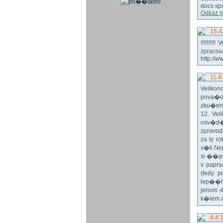
docs spr
Odkaz n
15.4
!!!!!!!
zpraco
http://w
11.4
Veliko
pova�o
zku�en
12. Vel
osv�d�
zpravod
za ty r
v�li Ne
si ��as
v paprs
(tedy p
lep��h
jenom 
k�lem 
8.4.