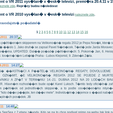
t o VR 2011 vys�lan� v �esk� televizi, premi�ra 20.4.11 v 1
leznete zde
. Repr�zy budou n�sledovat
nt o VR 2010 vys�lan� v �esk� televizi
naleznete zde
.
ravodajstv� po�adatel�
1
2
3
4
5
6
7
8
9
10
11
12
13
14
15
16
.2011
20:37
p�ihl�en�m skipperem na Velikono�n� regatu 2012 je Pepa Nov�k, kter� si t
n� ��slo 1. Jako druh� se zapsal Pavel N�m�cek. T�et� jede Jarda Morav
Zv��ina. UPDATED: Dal�� po�ad� p�ihl�en�ch: 5. Pokorn� Jan, 6. Heisig 
 8. tov�rn� t�m Leti�t� Praha - Lubos Klejsmid, 9. Zden�k Z�ta.
9.2011
14:27
� ��ASTN�CI A P��TEL� VELIKONO�N� REGATY, DOVOLUJEME 
 OZN�MIT, �E VELIKONO�N� REGATA 2012 SE POJEDE Z MURT
VNIKU A ZP�T V TERM�NU 14.-21. DUBNA 2012 NA 20 LOD�CH BAV
R. Hlavn�m rozhod��m bude op�t Karel Luksch. T�mto tedy ofici�ln� za
 p�ihl�ek od jednotliv�ch skipper�, a to podle osv�d�en�ho mlyn
a "kdo d��v p��jde, ten d��v mele". Individu�ln� z�jemce o ��ast nab�
�pln�ch pos�dek. JB
.11
14:40
ika SeeSea z 2.etapy z�vodu. Kdo se na to chce podivat primo na webu tak link 