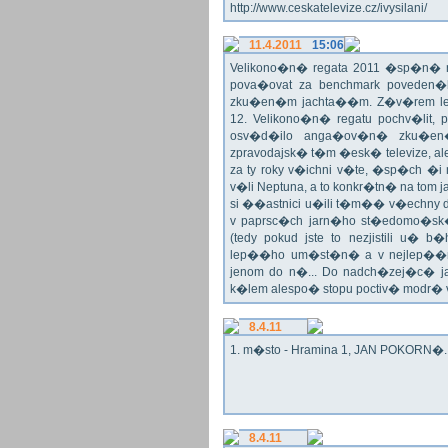
http://www.ceskatelevize.cz/ivysilani/
11.4.2011
15:06
Velikono�n� regata 2011 �sp�n� n
pova�ovat za benchmark poveden�
zku�en�m jachta��m. Z�v�rem le
12. Velikono�n� regatu pochv�lit, 
osv�d�ilo anga�ov�n� zku�en�c
zpravodajsk� t�m �esk� televize, a
za ty roky v�ichni v�te, �sp�ch �
v�li Neptuna, a to konkr�tn� na tom 
si ��astnici u�ili t�m�� v�echny dr
v paprsc�ch jarn�ho st�edomo�sk�ho
(tedy pokud jste to nezjistili u� 
lep��ho um�st�n� a v nejlep��
jenom do n�... Do nadch�zej�c� j
k�lem alespo� stopu poctiv� modr�
8.4.11
1. m�sto - Hramina 1, JAN POKORN�. G
8.4.11