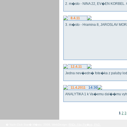
2. m�sto - NINA 22, EV�EN KORBEL. G
8.4.11
3. m�sto - Hramina 8, JAROSLAV MORA
12.4.11
Jedna nev�edn� fote�ka z paluby lo
11.4.2011
14:30
ANALYTIKA 1 k Va�emu dal��mu vy
1
2
3
� Yach Club Star� M�sto. 2008, WebDesign:
RNDr. Filip Pe�ek, PhD.