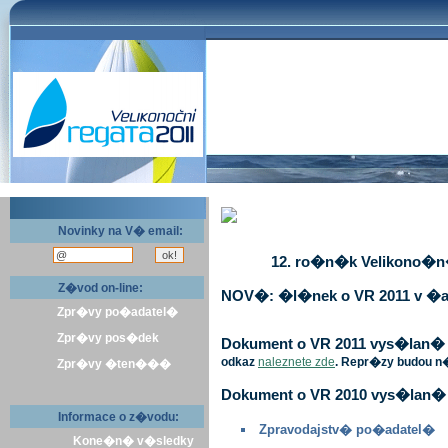
Novinky na V� email:
12. ro�n�k Velikono�n� 
Z�vod on-line:
NOV�: �l�nek o VR 2011 v �a
Zpr�vy po�adatel�
Zpr�vy pos�dek
Dokument o VR 2011 vys�lan� v 
odkaz
naleznete zde
. Repr�zy budou n
Zpr�vy �ten���
Dokument o VR 2010 vys�lan� 
Informace o z�vodu:
Zpravodajstv� po�adatel�
Kone�n� v�sledky