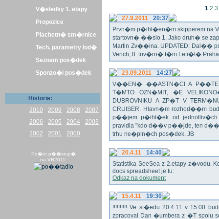
1
2
3
V�sledky 1. etapy
27.9.2011
20:37
Propozice
Prvn�m p�ihl�en�m skipperem na Veli
Plachetn� sm�rnice
startovn� ��slo 1. Jako druh� se z
Martin Zv��ina. UPDATED: Dal�� po�
Tech. parametry lod�
Verich, 8. tov�rn� t�m Leti�t� Praha 
Seznam pos�dek
Sponzo�i pos�dek
23.09.2011
14:27
V��EN� ��ASTN�CI A P��TEL
T�MTO OZN�MIT, �E VELIKON
Historie:
DUBROVNIKU A ZP�T V TERM�NU 
CRUISER. Hlavn�m rozhod��m bude o
2010
2009
2008
2007
p��jem p�ihl�ek od jednotliv�c
2006
2005
2004
2003
pravidla "kdo d��v p��jde, ten d�
2002
2001
2000
trhu ne�pln�ch pos�dek. JB
20.4.11
14:40
Po�et p��stup�
na VR2011:
Statistika SeeSea z 2.etapy z�vodu. K
docs spreadsheet je tu:
Odkaz na dokument
15.4.11
19:30
!!!!!!!!!! Ve st�edu 20.4.11 v 15:0
zpracoval Dan �umbera z �T spolu 