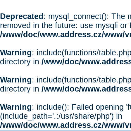
Deprecated
: mysql_connect(): The m
removed in the future: use mysqli or
/www/doc/www.address.cz/www/vr
Warning
: include(functions/table.php
directory in
/www/doc/www.address
Warning
: include(functions/table.php
directory in
/www/doc/www.address
Warning
: include(): Failed opening '
(include_path='.:/usr/share/php') in
/www/doc/www.address.cz/www/vr