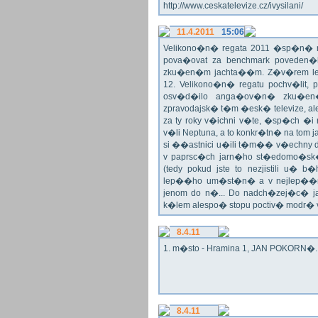
http://www.ceskatelevize.cz/ivysilani/
11.4.2011
15:06
Velikono�n� regata 2011 �sp�n� n
pova�ovat za benchmark poveden�
zku�en�m jachta��m. Z�v�rem le
12. Velikono�n� regatu pochv�lit, 
osv�d�ilo anga�ov�n� zku�en�c
zpravodajsk� t�m �esk� televize, a
za ty roky v�ichni v�te, �sp�ch �
v�li Neptuna, a to konkr�tn� na tom 
si ��astnici u�ili t�m�� v�echny dr
v paprsc�ch jarn�ho st�edomo�sk�ho
(tedy pokud jste to nezjistili u� 
lep��ho um�st�n� a v nejlep��
jenom do n�... Do nadch�zej�c� j
k�lem alespo� stopu poctiv� modr�
8.4.11
1. m�sto - Hramina 1, JAN POKORN�. G
8.4.11