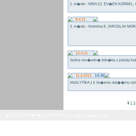
2. m�sto - NINA 22, EV�EN KORBEL. G
8.4.11
3. m�sto - Hramina 8, JAROSLAV MORA
12.4.11
Jedna nev�edn� fote�ka z paluby lo
11.4.2011
14:30
ANALYTIKA 1 k Va�emu dal��mu vy
1
2
3
� Yach Club Star� M�sto. 2008, WebDesign:
RNDr. Filip Pe�ek, PhD.