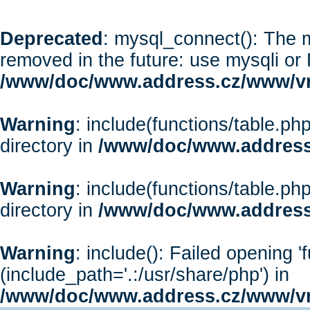
Deprecated
: mysql_connect(): The m
removed in the future: use mysqli or
/www/doc/www.address.cz/www/vr
Warning
: include(functions/table.php
directory in
/www/doc/www.address
Warning
: include(functions/table.php
directory in
/www/doc/www.address
Warning
: include(): Failed opening '
(include_path='.:/usr/share/php') in
/www/doc/www.address.cz/www/vr