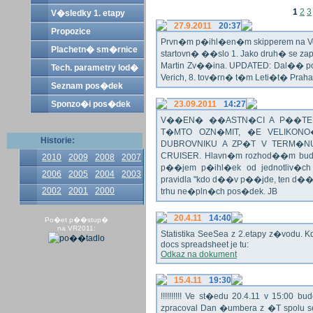
1
2
3
V�sledky 1. etapy
27.9.2011
20:37
Propozice
Prvn�m p�ihl�en�m skipperem na Veli
Plachetn� sm�rnice
startovn� ��slo 1. Jako druh� se z
Martin Zv��ina. UPDATED: Dal�� po�
Tech. parametry lod�
Verich, 8. tov�rn� t�m Leti�t� Praha 
Seznam pos�dek
Sponzo�i pos�dek
23.09.2011
14:27
V��EN� ��ASTN�CI A P��TEL
T�MTO OZN�MIT, �E VELIKON
Historie:
DUBROVNIKU A ZP�T V TERM�NU 
CRUISER. Hlavn�m rozhod��m bude o
2010
2009
2008
2007
p��jem p�ihl�ek od jednotliv�c
2006
2005
2004
2003
pravidla "kdo d��v p��jde, ten d�
2002
2001
2000
trhu ne�pln�ch pos�dek. JB
20.4.11
14:40
Po�et p��stup�
na VR2011:
Statistika SeeSea z 2.etapy z�vodu. K
docs spreadsheet je tu:
Odkaz na dokument
15.4.11
19:30
!!!!!!!!!! Ve st�edu 20.4.11 v 15:0
zpracoval Dan �umbera z �T spolu 