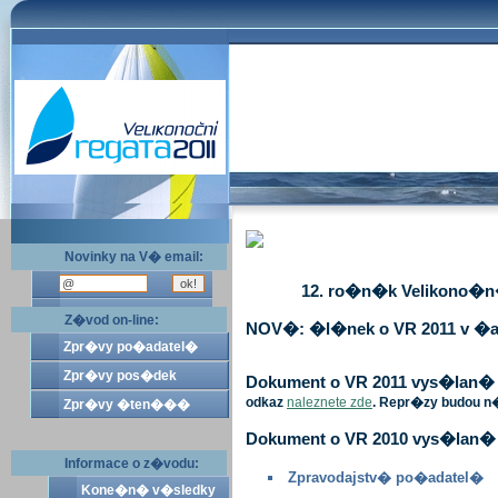
Novinky na V� email:
12. ro�n�k Velikono�n� 
Z�vod on-line:
NOV�: �l�nek o VR 2011 v �a
Zpr�vy po�adatel�
Zpr�vy pos�dek
Dokument o VR 2011 vys�lan� v 
odkaz
naleznete zde
. Repr�zy budou n
Zpr�vy �ten���
Dokument o VR 2010 vys�lan� 
Informace o z�vodu:
Zpravodajstv� po�adatel�
Kone�n� v�sledky